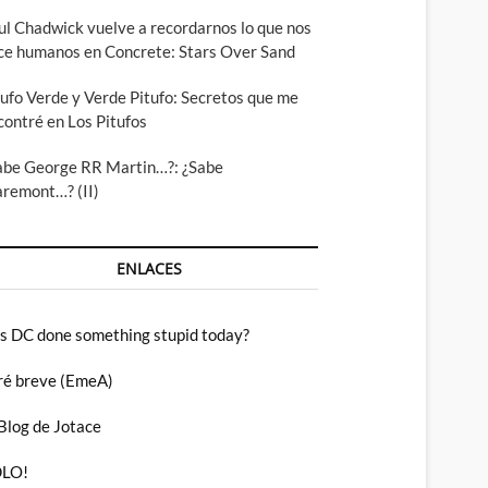
ul Chadwick vuelve a recordarnos lo que nos
ce humanos en Concrete: Stars Over Sand
tufo Verde y Verde Pitufo: Secretos que me
contré en Los Pitufos
abe George RR Martin…?: ¿Sabe
aremont…? (II)
ENLACES
s DC done something stupid today?
ré breve (EmeA)
 Blog de Jotace
LO!