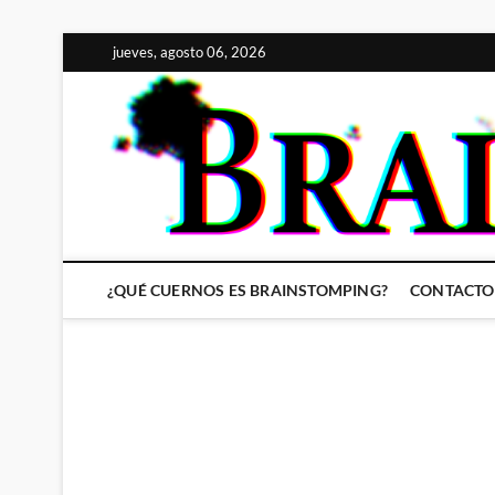
Saltar
jueves, agosto 06, 2026
al
contenido
¿QUÉ CUERNOS ES BRAINSTOMPING?
CONTACTO