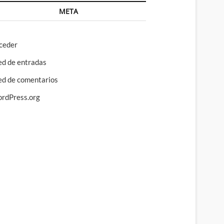
META
ceder
ed de entradas
ed de comentarios
rdPress.org