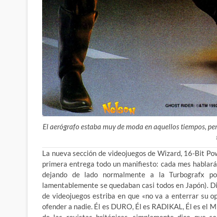
El aerógrafo estaba muy de moda en aquellos tiempos, per
La nueva sección de videojuegos de Wizard, 16-Bit Pow
primera entrega todo un manifiesto: cada mes
hablará
dejando de lado normalmente a la Turbografx po
lamentablemente se quedaban casi todos en Japón). Dic
de videojuegos estriba en que «no va a enterrar su o
ofender a nadie. Él es DURO, Él es RADIKAL, Él es el
de las revistas británicas, simplemente dice que s