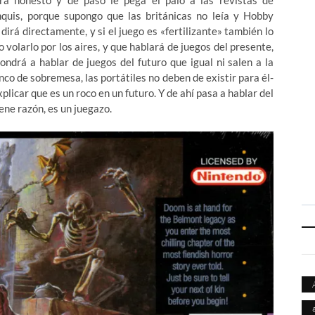
uis, porque supongo que las británicas no leía y Hobby
dirá directamente, y si el juego es «fertilizante» también lo
 volarlo por los aires, y que hablará de juegos del presente,
drá a hablar de juegos del futuro que igual ni salen a la
nco de sobremesa, las portátiles no deben de existir para él-
licar que es un roco en un futuro. Y de ahí pasa a hablar del
ene razón, es un juegazo.