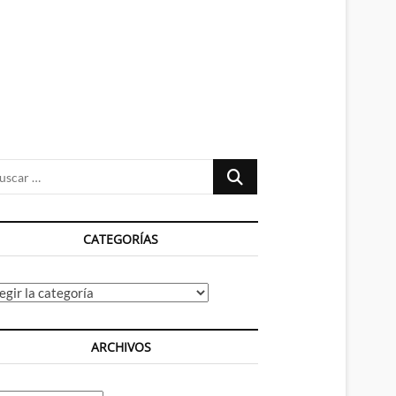
n
ú
Buscar
…
CATEGORÍAS
tegorías
ARCHIVOS