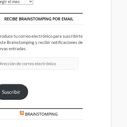
chivos
RECIBE BRAINSTOMPING POR EMAIL
troduce tu correo electrónico para suscribirte
este Brainstomping y recibir notificaciones de
evas entradas.
rección
rreo
ectrónico
Suscribir
BRAINSTOMPING