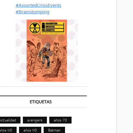
ETIQUETAS
Actualidad
avengers
años 70
años 80
años 90
Batman