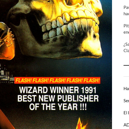
Pa
ha
Pi
en
¿S
Cl
Ha
Se
El
AD