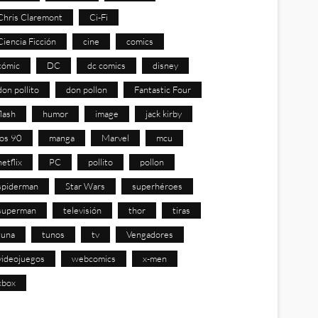
Chris Claremont
Ci-Fi
Ciencia Ficción
cine
comics
cómic
DC
dc comics
disney
don pollito
don pollon
Fantastic Four
flash
humor
image
jack kirby
los 90
manga
Marvel
mcu
netflix
PC
pollito
pollon
spiderman
Star Wars
superhéroes
superman
televisión
thor
tiras
tuna
tunos
tv
Vengadores
videojuegos
webcomics
x-men
xbox