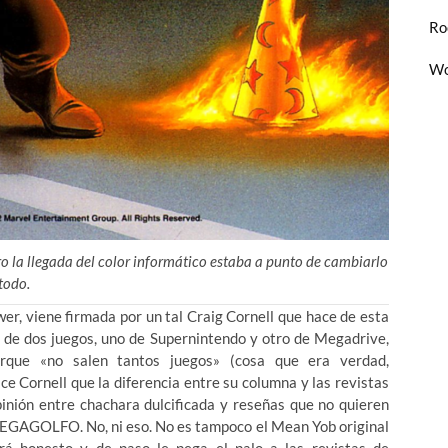
Ro
Wo
o la llegada del color informático estaba a punto de cambiarlo
todo.
er, viene firmada por un tal Craig Cornell que hace de esta
 de dos juegos, uno de Supernintendo y otro de Megadrive,
rque «no salen tantos juegos» (cosa que era verdad,
e Cornell que la diferencia entre su columna y las revistas
pinión entre chachara dulcificada y reseñas que no quieren
 MEGAGOLFO. No, ni eso. No es tampoco el Mean Yob original
erá honesto y de paso le pega el palo a las revistas de