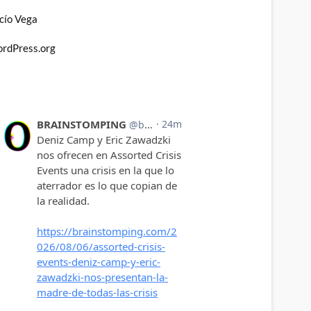
cío Vega
rdPress.org