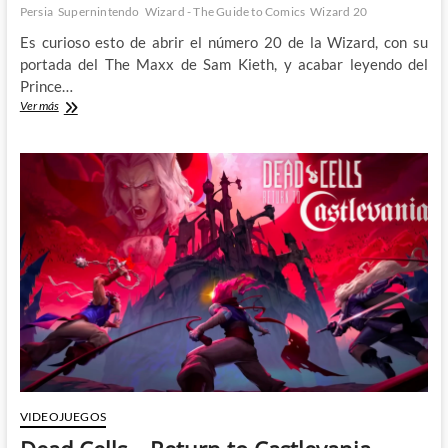
Persia
Supernintendo
Wizard - The Guide to Comics
Wizard 20
Es curioso esto de abrir el número 20 de la Wizard, con su
portada del The Maxx de Sam Kieth, y acabar leyendo del
Prince…
El
Ver más
Príncipe
de
Persia:
Wizard,
The
Guide
to
Comics
#20
(I)
VIDEOJUEGOS