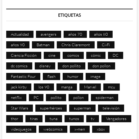
ETIQUETAS
Actualidad
avengers
años 70
años 80
años 90
Batman
Chris Claremont
Ci-Fi
Ciencia Ficción
cine
comics
cómic
DC
dc comics
disney
don pollito
don pollon
Fantastic Four
flash
humor
image
jack kirby
los 90
manga
Marvel
mcu
netflix
PC
pollito
pollon
spiderman
Star Wars
superhéroes
superman
televisión
thor
tiras
tuna
tunos
tv
Vengadores
videojuegos
webcomics
x-men
xbox