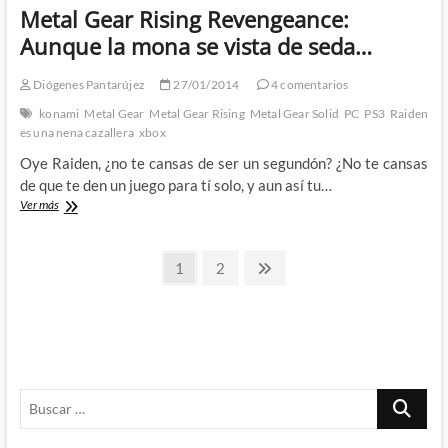
of
Metal Gear Rising Revengeance:
the
Night:
Aunque la mona se vista de seda…
Koji
Igarashi
Diógenes Pantarújez
27/01/2014
4 comentarios
y
Lords
konami
Metal Gear
Metal Gear Rising
Metal Gear Solid
PC
PS3
Raiden
of
es una nena cazallera
xbox
Shadow
Oye Raiden, ¿no te cansas de ser un segundón? ¿No te cansas
(I)
de que te den un juego para tí solo, y aun así tu…
Metal
Ver más
Gear
Rising
Paginación
Revengeance:
Página
Página
Página
1
2
Aunque
siguiente
de
la
mona
entradas
se
vista
de
seda…
Buscar
…