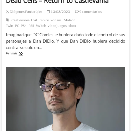
Dead Cells – Return to Castlevania
Diógenes Pantarújez
13/03/2023
9 comentarios
Castlevania
Evil Empire
konami
Motion
Twin
PC
PS4
PS5
Switch
videojuegos
xbox
Imaginad que DC Comics le hubiera dado todo el control de sus
personajes a Dan DiDio. Y que Dan DiDio hubiera decidido
centrarse solo en…
Dead
Ver más
Cells
–
Return
to
Castlevania