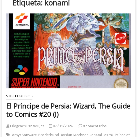
Etiqueta:
konami
VIDEOJUEGOS
El Príncipe de Persia: Wizard, The Guide
to Comics #20 (I)
Diógenes Pantarújez
06/01/2026
8 comentarios
Arsys Software
Broderbund
Jordan Mechner
konami
los 90
Prince of