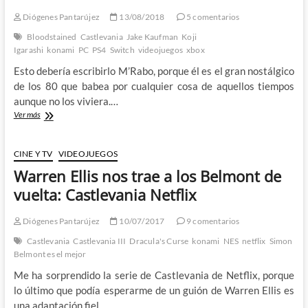
por
Diógenes Pantarújez
13/08/2018
5 comentarios
qué
no
Bloodstained
Castlevania
Jake Kaufman
Koji
se
Igarashi
konami
PC
PS4
Switch
videojuegos
xbox
lo
Esto debería escribirlo M’Rabo, porque él es el gran nostálgico
preguntas
al
de los 80 que babea por cualquier cosa de aquellos tiempos
Hideo
aunque no los viviera.…
Kojima
Bloodstained
Ver más
de
Curse
verdad?
of
the
CINE Y TV
VIDEOJUEGOS
Moon:
Warren Ellis nos trae a los Belmont de
Un
Castlevania
vuelta: Castlevania Netflix
como
es
Diógenes Pantarújez
10/07/2017
9 comentarios
debido
Castlevania
Castlevania III
Dracula's Curse
konami
NES
netflix
Simon
Belmont es el mejor
Me ha sorprendido la serie de Castlevania de Netflix, porque
lo último que podía esperarme de un guión de Warren Ellis es
una adaptación fiel…