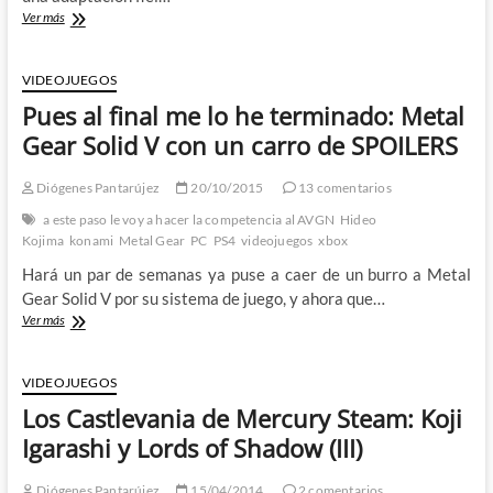
Warren
Ver más
Ellis
nos
trae
VIDEOJUEGOS
a
Pues al final me lo he terminado: Metal
los
Belmont
Gear Solid V con un carro de SPOILERS
de
vuelta:
Diógenes Pantarújez
20/10/2015
13 comentarios
Castlevania
Netflix
a este paso le voy a hacer la competencia al AVGN
Hideo
Kojima
konami
Metal Gear
PC
PS4
videojuegos
xbox
Hará un par de semanas ya puse a caer de un burro a Metal
Gear Solid V por su sistema de juego, y ahora que…
Pues
Ver más
al
final
me
VIDEOJUEGOS
lo
Los Castlevania de Mercury Steam: Koji
he
terminado:
Igarashi y Lords of Shadow (III)
Metal
Gear
Diógenes Pantarújez
15/04/2014
2 comentarios