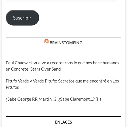
correo
electrónico
Suscribir
BRAINSTOMPING
Paul Chadwick vuelve a recordarnos lo que nos hace humanos
en Concrete: Stars Over Sand
Pitufo Verde y Verde Pitufo: Secretos que me encontré en Los
Pitufos
¿Sabe George RR Martin…?: ¿Sabe Claremont…? (II)
ENLACES