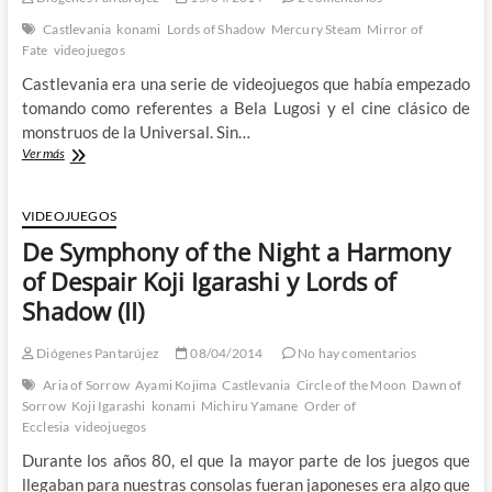
Solid
V
Castlevania
konami
Lords of Shadow
Mercury Steam
Mirror of
con
Fate
videojuegos
un
Castlevania era una serie de videojuegos que había empezado
carro
de
tomando como referentes a Bela Lugosi y el cine clásico de
SPOILERS
monstruos de la Universal. Sin…
Los
Ver más
Castlevania
de
Mercury
VIDEOJUEGOS
Steam:
De Symphony of the Night a Harmony
Koji
Igarashi
of Despair Koji Igarashi y Lords of
y
Shadow (II)
Lords
of
Shadow
Diógenes Pantarújez
08/04/2014
No hay comentarios
(III)
Aria of Sorrow
Ayami Kojima
Castlevania
Circle of the Moon
Dawn of
Sorrow
Koji Igarashi
konami
Michiru Yamane
Order of
Ecclesia
videojuegos
Durante los años 80, el que la mayor parte de los juegos que
llegaban para nuestras consolas fueran japoneses era algo que