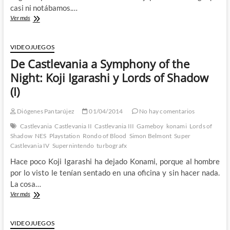
casi ni notábamos.…
De
Ver más
Symphony
of
the
VIDEOJUEGOS
Night
De Castlevania a Symphony of the
a
Harmony
Night: Koji Igarashi y Lords of Shadow
of
(I)
Despair
Koji
Igarashi
Diógenes Pantarújez
01/04/2014
No hay comentarios
y
Castlevania
Castlevania II
Castlevania III
Gameboy
konami
Lords of
Lords
Shadow
NES
Playstation
Rondo of Blood
Simon Belmont
Super
of
Castlevania IV
Supernintendo
turbografx
Shadow
(II)
Hace poco Koji Igarashi ha dejado Konami, porque al hombre
por lo visto le tenían sentado en una oficina y sin hacer nada.
La cosa…
De
Ver más
Castlevania
a
Symphony
VIDEOJUEGOS