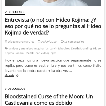
VIDEOJUEGOS
Entrevista (o no) con Hideo Kojima: ¿Y
eso por qué no se lo preguntas al Hideo
Kojima de verdad?
Diógenes Pantarújez
09/09/2019
13 comentarios
amigos y enemigos imaginarios
calvin & hobbes
Death Stranding
Hideo
Kojima
konami
Metal Gear
videojuegos
Hoy empezamos una nueva sección que seguramente no se
repita, pero como es septiembre y nos sentimos como Sísifo
levantando la piedra cuestarriba otra vez,…
Entrevista
Ver más
(o
no)
con
VIDEOJUEGOS
Hideo
Bloodstained Curse of the Moon: Un
Kojima:
¿Y
Castlevania como es debido
eso