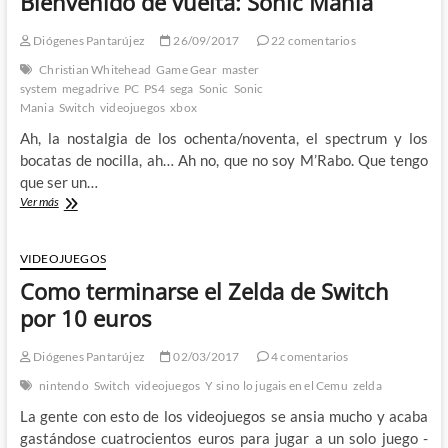
Bienvenido de vuelta: Sonic Mania
Un
Castlevania
como
Diógenes Pantarújez
26/09/2017
22 comentarios
es
Christian Whitehead
Game Gear
master
debido
system
megadrive
PC
PS4
sega
Sonic
Sonic
Mania
Switch
videojuegos
xbox
Ah, la nostalgia de los ochenta/noventa, el spectrum y los
bocatas de nocilla, ah… Ah no, que no soy M’Rabo. Que tengo
que ser un…
Bienvenido
Ver más
de
vuelta:
Sonic
VIDEOJUEGOS
Mania
Como terminarse el Zelda de Switch
por 10 euros
Diógenes Pantarújez
02/03/2017
4 comentarios
nintendo
Switch
videojuegos
Y si no lo jugais en el Cemu
zelda
La gente con esto de los videojuegos se ansia mucho y acaba
gastándose cuatrocientos euros para jugar a un solo juego -