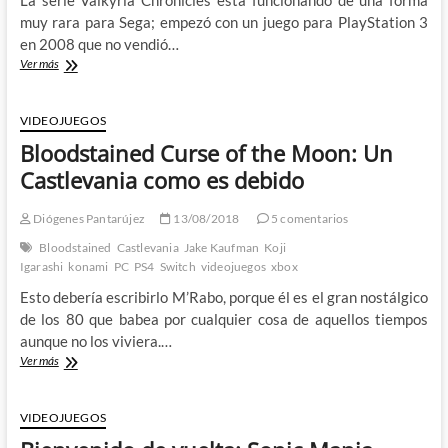
muy rara para Sega; empezó con un juego para PlayStation 3
en 2008 que no vendió…
Valkyria
Ver más
Chronicles
4:
Hacerlo
VIDEOJUEGOS
rematadamente
Bloodstained Curse of the Moon: Un
bien
ya
Castlevania como es debido
no
es
Diógenes Pantarújez
13/08/2018
5 comentarios
suficiente
Bloodstained
Castlevania
Jake Kaufman
Koji
Igarashi
konami
PC
PS4
Switch
videojuegos
xbox
Esto debería escribirlo M’Rabo, porque él es el gran nostálgico
de los 80 que babea por cualquier cosa de aquellos tiempos
aunque no los viviera.…
Bloodstained
Ver más
Curse
of
the
VIDEOJUEGOS
Moon: