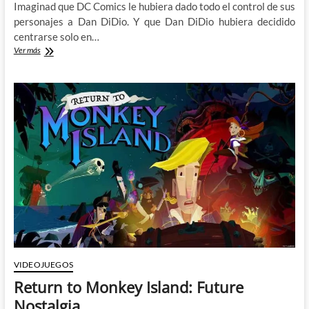
Imaginad que DC Comics le hubiera dado todo el control de sus
personajes a Dan DiDio. Y que Dan DiDio hubiera decidido
centrarse solo en…
Dead
Ver más
Cells
–
Return
to
Castlevania
VIDEOJUEGOS
Return to Monkey Island: Future
Nostalgia