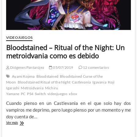
VIDEOJUEGOS
Bloodstained – Ritual of the Night: Un
metroidvania como es debido
Diógenes Pantarújez
05/07/2019
12 comentarios
Ayami Kojima
Bloodstained
Bloodstained Curse of the
Moon
Bloodstained Ritual of the Night
Castlevania
Igavania
Koji
Igarashi
Metroidvania
Michiru
Yamane
PC
PS4
Switch
videojuegos
xbox
Cuando pienso en un Castlevania en el que solo hay dos
vampiros me deprimo, pero luego pienso por un momento y me
doy cuenta de…
Bloodstained
Ver más
–
Ritual