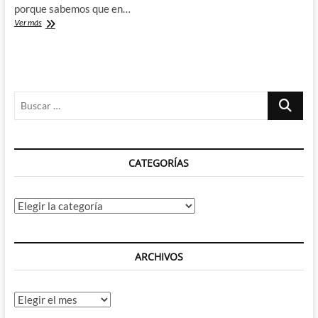
porque sabemos que en…
Como
Ver más
terminarse
el
Zelda
de
Switch
Buscar
por
10
…
euros
CATEGORÍAS
Categorías
ARCHIVOS
Archivos