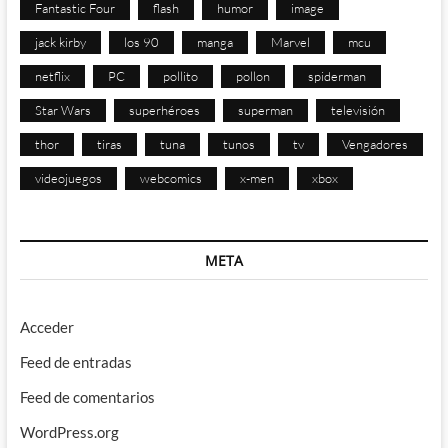
Fantastic Four
flash
humor
image
jack kirby
los 90
manga
Marvel
mcu
netflix
PC
pollito
pollon
spiderman
Star Wars
superhéroes
superman
televisión
thor
tiras
tuna
tunos
tv
Vengadores
videojuegos
webcomics
x-men
xbox
META
Acceder
Feed de entradas
Feed de comentarios
WordPress.org