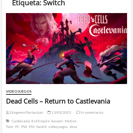
Etiqueta:
Switch
VIDEOJUEGOS
Dead Cells – Return to Castlevania
Diógenes Pantarújez
13/03/2023
9 comentarios
Castlevania
Evil Empire
konami
Motion
Twin
PC
PS4
PS5
Switch
videojuegos
xbox