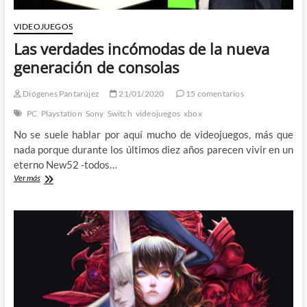
VIDEOJUEGOS
Las verdades incómodas de la nueva
generación de consolas
Diógenes Pantarújez
21/01/2020
15 comentarios
PC
Playstation
Sony
Switch
videojuegos
xbox
No se suele hablar por aquí mucho de videojuegos, más que
nada porque durante los últimos diez años parecen vivir en un
eterno New52 -todos…
Las
Ver más
verdades
incómodas
de
la
nueva
generación
de
consolas