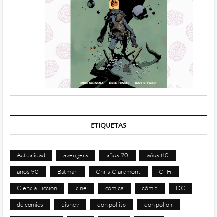
ETIQUETAS
Actualidad
avengers
años 70
años 80
años 90
Batman
Chris Claremont
Ci-Fi
Ciencia Ficción
cine
comics
cómic
DC
dc comics
disney
don pollito
don pollon