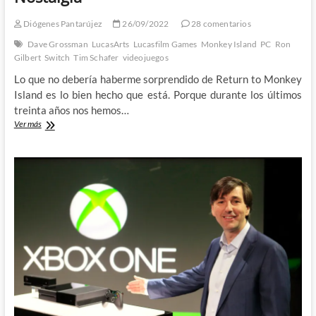
Diógenes Pantarújez
26/09/2022
28 comentarios
Dave Grossman
LucasArts
Lucasfilm Games
Monkey Island
PC
Ron
Gilbert
Switch
Tim Schafer
videojuegos
Lo que no debería haberme sorprendido de Return to Monkey
Island es lo bien hecho que está. Porque durante los últimos
treinta años nos hemos…
Return
Ver más
to
Monkey
Island:
Future
Nostalgia