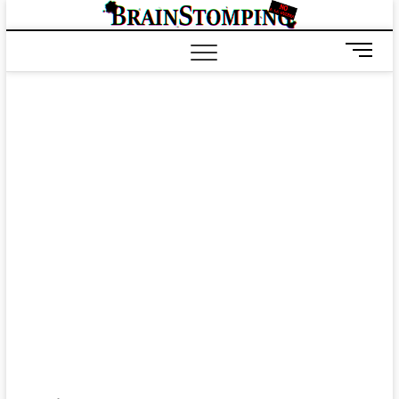
Saltar
BRAIN
ALL-NEW! ALL-
al
DIFFERENT!
contenido
B
o
t
ó
n
d
e
m
e
n
ú