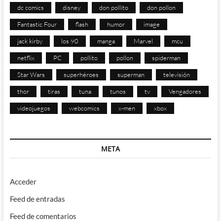
dc comics
disney
don pollito
don pollon
Fantastic Four
flash
humor
image
jack kirby
los 90
manga
Marvel
mcu
netflix
PC
pollito
pollon
spiderman
Star Wars
superhéroes
superman
televisión
thor
tiras
tuna
tunos
tv
Vengadores
videojuegos
webcomics
x-men
xbox
META
Acceder
Feed de entradas
Feed de comentarios