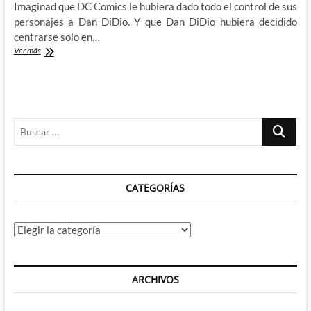
Imaginad que DC Comics le hubiera dado todo el control de sus
personajes a Dan DiDio. Y que Dan DiDio hubiera decidido
centrarse solo en…
Dead
Ver más
Cells
–
Return
to
Castlevania
Buscar
…
CATEGORÍAS
Categorías
ARCHIVOS