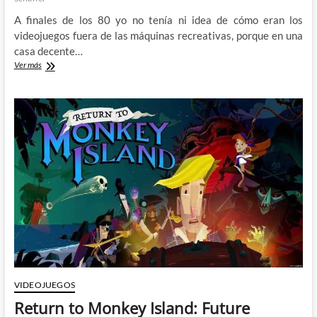
A finales de los 80 yo no tenía ni idea de cómo eran los
videojuegos fuera de las máquinas recreativas, porque en una
casa decente…
35
Ver más
años
de
The
Secret
of
Monkey
Island
VIDEOJUEGOS
Return to Monkey Island: Future