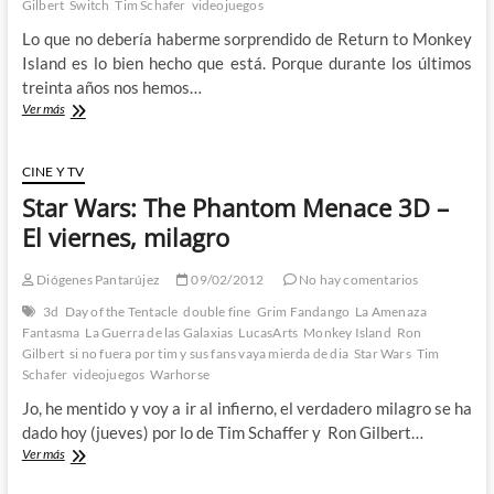
Gilbert
Switch
Tim Schafer
videojuegos
Lo que no debería haberme sorprendido de Return to Monkey
Island es lo bien hecho que está. Porque durante los últimos
treinta años nos hemos…
Return
Ver más
to
Monkey
Island:
CINE Y TV
Future
Star Wars: The Phantom Menace 3D –
Nostalgia
El viernes, milagro
Diógenes Pantarújez
09/02/2012
No hay comentarios
3d
Day of the Tentacle
double fine
Grim Fandango
La Amenaza
Fantasma
La Guerra de las Galaxias
LucasArts
Monkey Island
Ron
Gilbert
si no fuera por tim y sus fans vaya mierda de dia
Star Wars
Tim
Schafer
videojuegos
Warhorse
Jo, he mentido y voy a ir al infierno, el verdadero milagro se ha
dado hoy (jueves) por lo de Tim Schaffer y Ron Gilbert…
Star
Ver más
Wars:
The