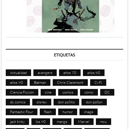
ETIQUETAS
Actualidad
avengers
años 70
años 80
años 90
Batman
Chris Claremont
Ci-Fi
Ciencia Ficción
cine
comics
cómic
DC
dc comics
disney
don pollito
don pollon
Fantastic Four
flash
humor
image
jack kirby
los 90
manga
Marvel
mcu