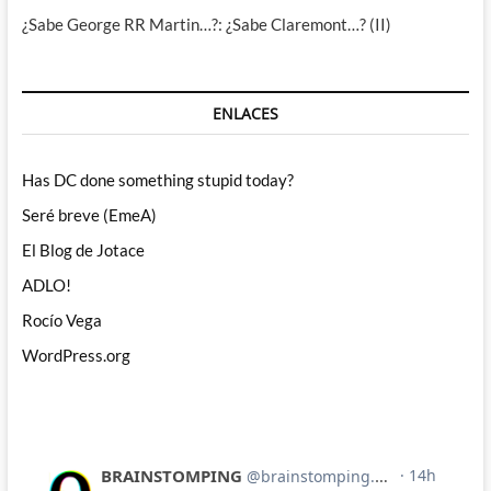
¿Sabe George RR Martin…?: ¿Sabe Claremont…? (II)
ENLACES
Has DC done something stupid today?
Seré breve (EmeA)
El Blog de Jotace
ADLO!
Rocío Vega
WordPress.org