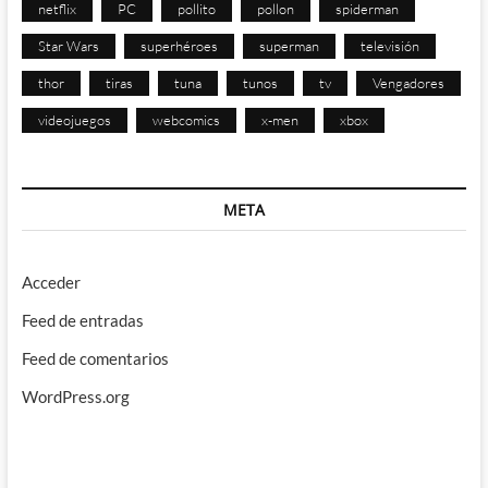
netflix
PC
pollito
pollon
spiderman
Star Wars
superhéroes
superman
televisión
thor
tiras
tuna
tunos
tv
Vengadores
videojuegos
webcomics
x-men
xbox
META
Acceder
Feed de entradas
Feed de comentarios
WordPress.org