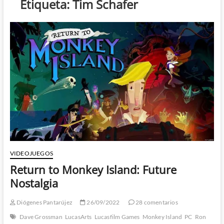
Etiqueta:
Tim Schafer
VIDEOJUEGOS
Return to Monkey Island: Future
Nostalgia
Diógenes Pantarújez
26/09/2022
28 comentarios
Dave Grossman
LucasArts
Lucasfilm Games
Monkey Island
PC
Ron