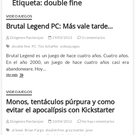
Etiqueta:
double fine
VIDEOJUEGOS
Brutal Legend PC: Más vale tarde…
Diógenes Pantarújez
19/03/2013
3 comentarios
double fine
PC
Tim Schaffer
videojuegos
Brutal Legend es un juego de hace cuatro años. Cuatro años.
En el año 2000, un juego de hace cuatro años casi era
abandonware. Hoy…
Brutal
Ver más
Legend
PC:
Más
VIDEOJUEGOS
vale
Monos, tentáculos púrpura y como
tarde…
evitar el apocalípsis con Kickstarter
Diógenes Pantarújez
10/04/2012
No hay comentarios
al lowe
Brian Fargo
double fine
gray matter
jane