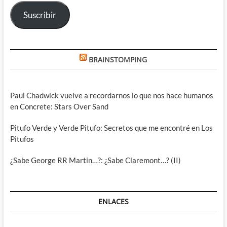
electrónico
Suscribir
BRAINSTOMPING
Paul Chadwick vuelve a recordarnos lo que nos hace humanos
en Concrete: Stars Over Sand
Pitufo Verde y Verde Pitufo: Secretos que me encontré en Los
Pitufos
¿Sabe George RR Martin…?: ¿Sabe Claremont…? (II)
ENLACES