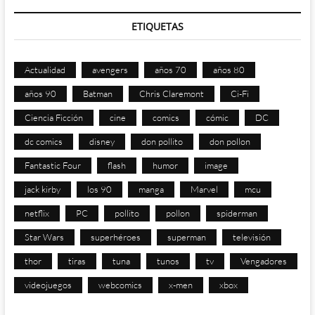
ETIQUETAS
Actualidad
avengers
años 70
años 80
años 90
Batman
Chris Claremont
Ci-Fi
Ciencia Ficción
cine
comics
cómic
DC
dc comics
disney
don pollito
don pollon
Fantastic Four
flash
humor
image
jack kirby
los 90
manga
Marvel
mcu
netflix
PC
pollito
pollon
spiderman
Star Wars
superhéroes
superman
televisión
thor
tiras
tuna
tunos
tv
Vengadores
videojuegos
webcomics
x-men
xbox