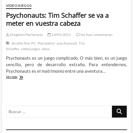
Phantom
VIDEOJUEGOS
Menace
Psychonauts: Tim Schaffer se va a
3D
–
meter en vuestra cabeza
El
viernes,
Diógenes Pantarújez
24/05/2011
No hay comentarios
milagro
double fine
PC
Playstation
psychonauts
Tim
Schaffer
videojuegos
xbox
Psychonauts es un juego complicado. O más bien, es un juego
sencillo, pero de desarrollo extraño. Para entendernos,
Psychonauts es el matrimonio entre una aventura…
Psychonauts:
Ver más
Tim
Schaffer
se
va
a
Buscar
meter
en
…
vuestra
cabeza