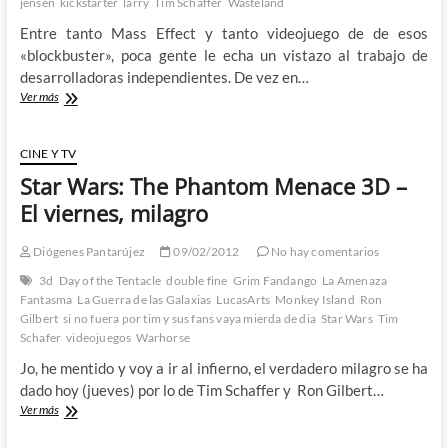
jensen
kickstarter
larry
Tim Schaffer
Wasteland
Entre tanto Mass Effect y tanto videojuego de de esos
«blockbuster», poca gente le echa un vistazo al trabajo de
desarrolladoras independientes. De vez en…
Monos,
Ver más
tentáculos
púrpura
y
CINE Y TV
como
Star Wars: The Phantom Menace 3D –
evitar
el
El viernes, milagro
apocalípsis
con
Diógenes Pantarújez
09/02/2012
No hay comentarios
Kickstarter
3d
Day of the Tentacle
double fine
Grim Fandango
La Amenaza
Fantasma
La Guerra de las Galaxias
LucasArts
Monkey Island
Ron
Gilbert
si no fuera por tim y sus fans vaya mierda de dia
Star Wars
Tim
Schafer
videojuegos
Warhorse
Jo, he mentido y voy a ir al infierno, el verdadero milagro se ha
dado hoy (jueves) por lo de Tim Schaffer y Ron Gilbert…
Star
Ver más
Wars:
The