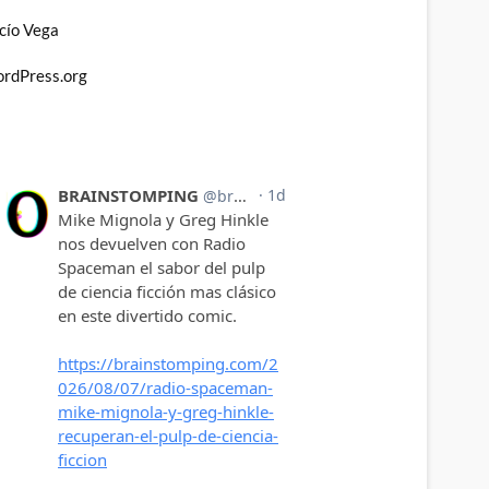
cío Vega
rdPress.org