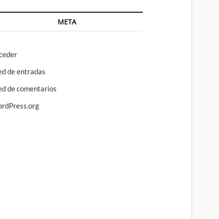
META
ceder
ed de entradas
ed de comentarios
rdPress.org