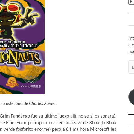
Ar
In
a 
nu
Di
de
co
el
 a este lado de Charles Xavier.
rim Fandango fue su último juego allí, no se si os sonará),
le Fine. En un principio iba a ser exclusivo de Xbox (la Xbox
ón verde fosforito enorme)
pero a última hora Microsoft les