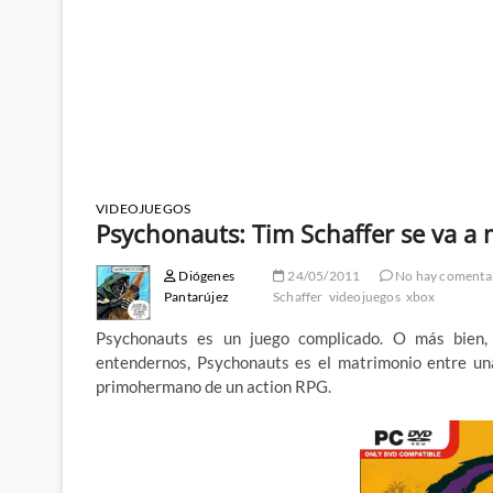
VIDEOJUEGOS
Psychonauts: Tim Schaffer se va a 
Diógenes
24/05/2011
No hay comenta
Pantarújez
Schaffer
videojuegos
xbox
Psychonauts es un juego complicado. O más bien, e
entendernos, Psychonauts es el matrimonio entre un
primohermano de un action RPG.