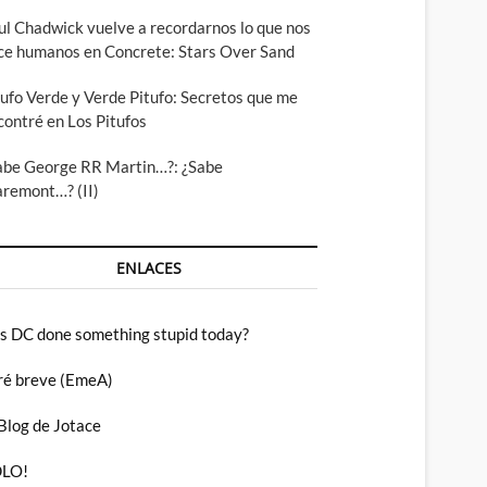
ul Chadwick vuelve a recordarnos lo que nos
ce humanos en Concrete: Stars Over Sand
tufo Verde y Verde Pitufo: Secretos que me
contré en Los Pitufos
abe George RR Martin…?: ¿Sabe
aremont…? (II)
ENLACES
s DC done something stupid today?
ré breve (EmeA)
 Blog de Jotace
LO!