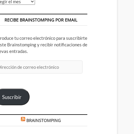
chivos
RECIBE BRAINSTOMPING POR EMAIL
troduce tu correo electrónico para suscribirte
este Brainstomping y recibir notificaciones de
evas entradas.
rección
rreo
ectrónico
Suscribir
BRAINSTOMPING