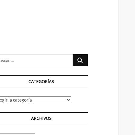
n
ú
Buscar
…
CATEGORÍAS
tegorías
ARCHIVOS