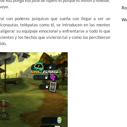
que Raz ponga esa pose de rapero es porque es molón y rebelde,
vaya.
Ro
val con poderes psíquicos que sueña con llegar a ser un
Wo
siconautas, telépatas como él, se introducen en las mentes
 aligerar su equipaje emocional y enfrentarse a todo lo que
acientes y los hechos que vivieron tal y como los percibieron
ido.