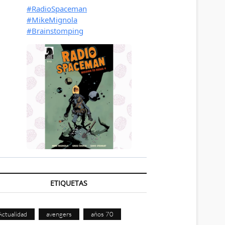
ETIQUETAS
Actualidad
avengers
años 70