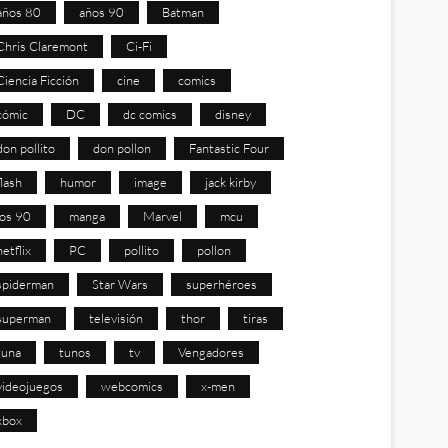
años 80
años 90
Batman
Chris Claremont
Ci-Fi
Ciencia Ficción
cine
comics
cómic
DC
dc comics
disney
don pollito
don pollon
Fantastic Four
flash
humor
image
jack kirby
los 90
manga
Marvel
mcu
netflix
PC
pollito
pollon
spiderman
Star Wars
superhéroes
superman
televisión
thor
tiras
tuna
tunos
tv
Vengadores
videojuegos
webcomics
x-men
xbox