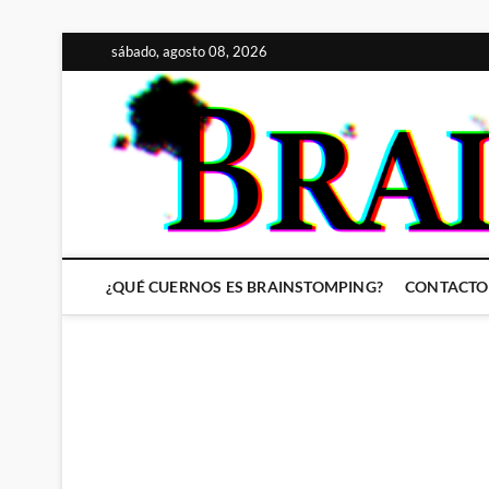
Saltar
sábado, agosto 08, 2026
al
contenido
¿QUÉ CUERNOS ES BRAINSTOMPING?
CONTACTO