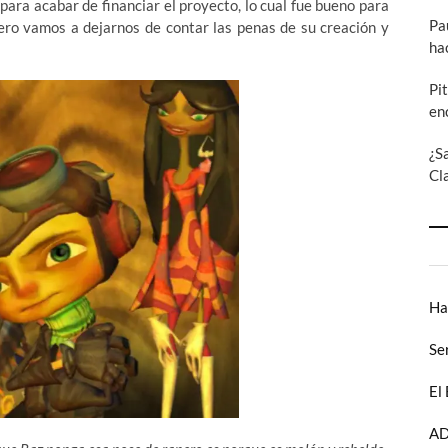
para acabar de financiar el proyecto, lo cual fue bueno para
Pa
Pero vamos a dejarnos de contar las penas de su creación y
ha
Pi
en
¿S
Cl
Ha
Se
El
AD