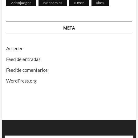
videojuegos
webcomics
x-men
xbox
META
Acceder
Feed de entradas
Feed de comentarios
WordPress.org