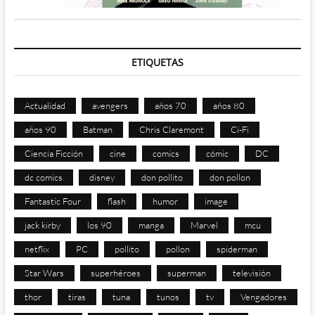
ETIQUETAS
Actualidad
avengers
años 70
años 80
años 90
Batman
Chris Claremont
Ci-Fi
Ciencia Ficción
cine
comics
cómic
DC
dc comics
disney
don pollito
don pollon
Fantastic Four
flash
humor
image
jack kirby
los 90
manga
Marvel
mcu
netflix
PC
pollito
pollon
spiderman
Star Wars
superhéroes
superman
televisión
thor
tiras
tuna
tunos
tv
Vengadores