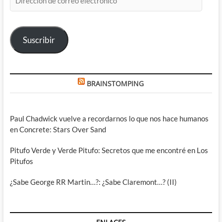
de
correo
electrónico
Suscribir
BRAINSTOMPING
Paul Chadwick vuelve a recordarnos lo que nos hace humanos
en Concrete: Stars Over Sand
Pitufo Verde y Verde Pitufo: Secretos que me encontré en Los
Pitufos
¿Sabe George RR Martin…?: ¿Sabe Claremont…? (II)