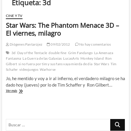
Etiqueta:
3d
CINE Y TV
Star Wars: The Phantom Menace 3D –
El viernes, milagro
Diógenes Pantarújez
09/02/2012
No hay comentarios
3d
Day of the Tentacle
double fine
Grim Fandango
La Amenaza
Fantasma
La Guerra de las Galaxias
LucasArts
Monkey Island
Ron
Gilbert
si no fuera por tim y sus fans vaya mierda de dia
Star Wars
Tim
Schafer
videojuegos
Warhorse
Jo, he mentido y voy a ir al infierno, el verdadero milagro se ha
dado hoy (jueves) por lo de Tim Schaffer y Ron Gilbert…
Star
Ver más
Wars:
The
Phantom
Menace
3D
Buscar
–
El
…