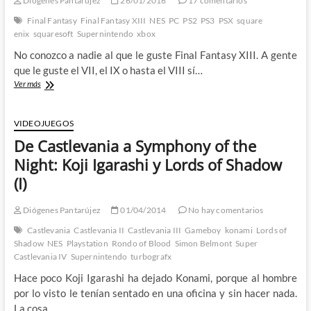
Diógenes Pantarújez
26/01/2016
17 comentarios
Castlevania
Netflix
Final Fantasy
Final Fantasy XIII
NES
PC
PS2
PS3
PSX
square
enix
squaresoft
Supernintendo
xbox
No conozco a nadie al que le guste Final Fantasy XIII. A gente
que le guste el VII, el IX o hasta el VIII sí…
Por
Ver más
qué
odiamos
tanto
VIDEOJUEGOS
a
De Castlevania a Symphony of the
Final
Fantasy
Night: Koji Igarashi y Lords of Shadow
XIII
(I)
Diógenes Pantarújez
01/04/2014
No hay comentarios
Castlevania
Castlevania II
Castlevania III
Gameboy
konami
Lords of
Shadow
NES
Playstation
Rondo of Blood
Simon Belmont
Super
Castlevania IV
Supernintendo
turbografx
Hace poco Koji Igarashi ha dejado Konami, porque al hombre
por lo visto le tenían sentado en una oficina y sin hacer nada.
La cosa…