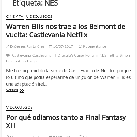
Etiqueta:
NES
CINE Y TV
VIDEOJUEGOS
Warren Ellis nos trae a los Belmont de
vuelta: Castlevania Netflix
Diógenes Pantarújez
10/07/2017
9 comentarios
Castlevania
Castlevania III
Dracula's Curse
konami
NES
netflix
Simon
Belmont es el mejor
Me ha sorprendido la serie de Castlevania de Netflix, porque
lo último que podía esperarme de un guión de Warren Ellis es
una adaptación fiel…
Warren
Ver más
Ellis
nos
trae
VIDEOJUEGOS
a
Por qué odiamos tanto a Final Fantasy
los
Belmont
XIII
de
vuelta: