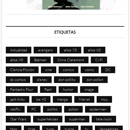
ETIQUETAS
Actualidad
avengers
años 70
años 80
años 90
Batman
Chris Claremont
Ci-Fi
Ciencia Ficción
cine
comics
cómic
DC
dc comics
disney
don pollito
don pollon
Fantastic Four
flash
humor
image
jack kirby
los 90
manga
Marvel
mcu
netflix
PC
pollito
pollon
spiderman
Star Wars
superhéroes
superman
televisión
thor
tiras
tuna
tunos
tv
Vengadores