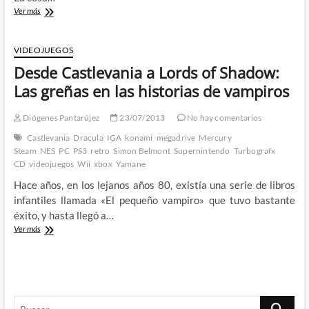
De
Ver más
Castlevania
a
Symphony
VIDEOJUEGOS
of
Desde Castlevania a Lords of Shadow:
the
Night:
Las greñas en las historias de vampiros
Koji
Igarashi
Diógenes Pantarújez
23/07/2013
No hay comentarios
y
Lords
Castlevania
Dracula
IGA
konami
megadrive
Mercury
of
Steam
NES
PC
PS3
retro
Simon Belmont
Supernintendo
Turbografx
Shadow
CD
videojuegos
Wii
xbox
Yamane
(I)
Hace años, en los lejanos años 80, existía una serie de libros
infantiles llamada «El pequeño vampiro» que tuvo bastante
éxito, y hasta llegó a…
Desde
Ver más
Castlevania
a
Lords
of
Shadow:
Buscar
Las