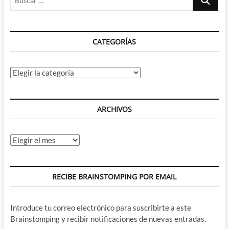
greñas
…
en
las
historias
CATEGORÍAS
de
vampiros
Categorías
ARCHIVOS
Archivos
RECIBE BRAINSTOMPING POR EMAIL
Introduce tu correo electrónico para suscribirte a este
Brainstomping y recibir notificaciones de nuevas entradas.