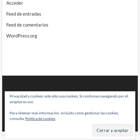
Acceder
Feed de entradas
Feed de comentarios
WordPress.org
Privacidad y cookies: este sitio usa cookies. Si continúas navegando por él,
aceptas su uso.
Para obtener más información, incluido cómo gestionar las cookies,
BRAINSTOMPING
| Diseñado por:
Theme Freesia
|
WordPress
| © Todos
consulta:
Política de cookies
los derechos reservados