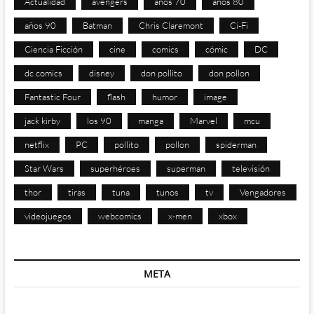
Actualidad
avengers
años 70
años 80
años 90
Batman
Chris Claremont
Ci-Fi
Ciencia Ficción
cine
comics
cómic
DC
dc comics
disney
don pollito
don pollon
Fantastic Four
flash
humor
image
jack kirby
los 90
manga
Marvel
mcu
netflix
PC
pollito
pollon
spiderman
Star Wars
superhéroes
superman
televisión
thor
tiras
tuna
tunos
tv
Vengadores
videojuegos
webcomics
x-men
xbox
META