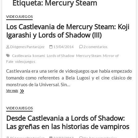
Etiqueta:
Mercury Steam
VIDEOJUEGOS
Los Castlevania de Mercury Steam: Koji
Igarashi y Lords of Shadow (III)
Diógenes Pantarújez
15/04/2014
2 comentarios
Castlevania
konami
Lords of Shadow
Mercury Steam
Mirror of
Fate
videojuegos
Castlevania era una serie de videojuegos que había empezado
tomando como referentes a Bela Lugosi y el cine clásico de
monstruos de la Universal. Sin…
Los
Ver más
Castlevania
de
Mercury
VIDEOJUEGOS
Steam:
Desde Castlevania a Lords of Shadow:
Koji
Igarashi
Las greñas en las historias de vampiros
y
Lords