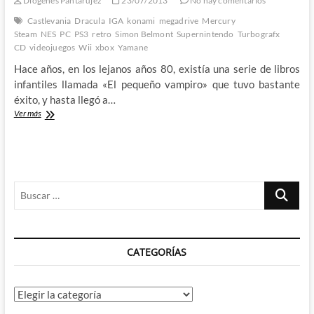
Diógenes Pantarújez
23/07/2013
No hay comentarios
of
Shadow
Castlevania
Dracula
IGA
konami
megadrive
Mercury
(III)
Steam
NES
PC
PS3
retro
Simon Belmont
Supernintendo
Turbografx
CD
videojuegos
Wii
xbox
Yamane
Hace años, en los lejanos años 80, existía una serie de libros
infantiles llamada «El pequeño vampiro» que tuvo bastante
éxito, y hasta llegó a…
Desde
Ver más
Castlevania
a
Lords
of
Shadow:
Buscar
Las
greñas
…
en
las
historias
CATEGORÍAS
de
vampiros
Categorías