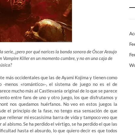
Ac
Fe
la serie, ¿pero por qué narices la banda sonora de Óscar Araujo
Fe
 un Vampire Killer en un momento cumbre, y no en una caja de
úsica?
Wo
ante más occidentales que las de Ayami Kojima y tienen como
ro -menos «romántico»-, el sistema de juego no es el de
parece mucho más al Castlevania original de lo que se parece
nto entre fans de uno y otro juego, los que disfrutamos y
mont nos quedamos huérfanos. No veo en estos juegos la
sde el principio de la fase, no tengo esa sensación de que
 que rellenar mi escasísima barra de vida y tampoco veo que
l abismo. Se ha perdido el vértigo, se ha perdido el que las
ficultad hasta el absurdo, lo que quiero decir es que todos