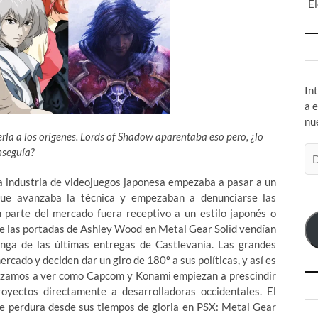
Ar
In
a 
nu
rla a los orígenes. Lords of Shadow aparentaba eso pero, ¿lo
Di
nseguía?
de
a industria de videojuegos japonesa empezaba a pasar a un
co
que avanzaba la técnica y empezaban a denunciarse las
el
 parte del mercado fuera receptivo a un estilo japonés o
ue las portadas de Ashley Wood en Metal Gear Solid vendían
ga de las últimas entregas de Castlevania. Las grandes
rcado y deciden dar un giro de 180º a sus políticas, y así es
ezamos a ver como Capcom y Konami empiezan a prescindir
yectos directamente a desarrolladoras occidentales. El
ue perdura desde sus tiempos de gloria en PSX: Metal Gear