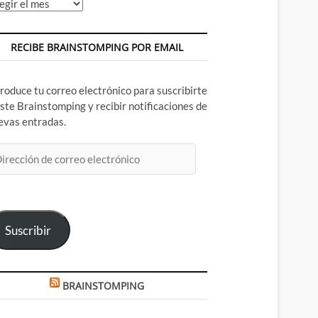
chivos
RECIBE BRAINSTOMPING POR EMAIL
troduce tu correo electrónico para suscribirte
este Brainstomping y recibir notificaciones de
evas entradas.
rección
rreo
ectrónico
Suscribir
BRAINSTOMPING