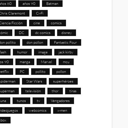
años 80
años 90
Batman
Chris Claremont
Ci-Fi
Ciencia Ficción
cine
comics
cómic
DC
dc comics
disney
don pollito
don pollon
Fantastic Four
flash
humor
image
jack kirby
los 90
manga
Marvel
mcu
netflix
PC
pollito
pollon
spiderman
Star Wars
superhéroes
superman
televisión
thor
tiras
tuna
tunos
tv
Vengadores
videojuegos
webcomics
x-men
xbox