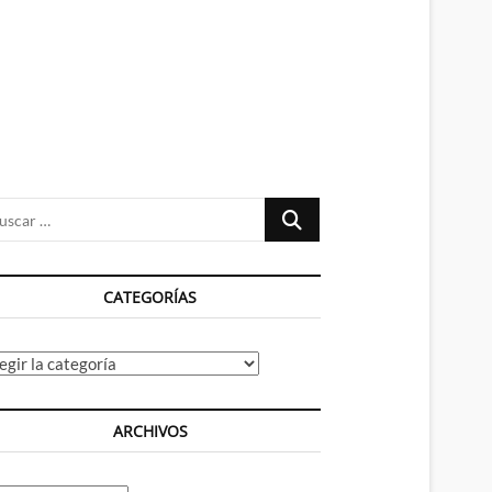
n
ú
Buscar
…
CATEGORÍAS
tegorías
ARCHIVOS