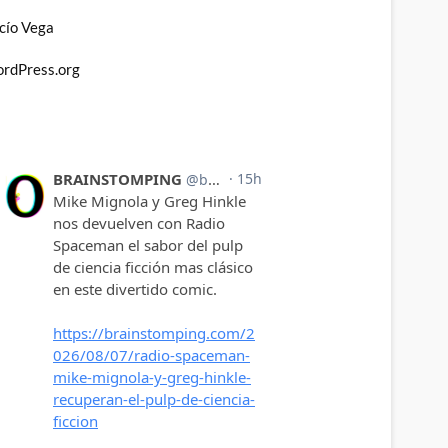
cío Vega
rdPress.org