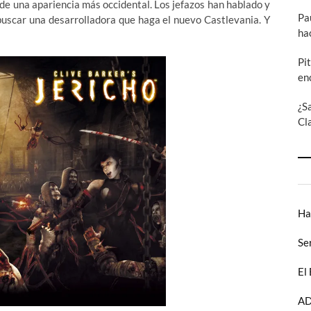
 de una apariencia más occidental. Los jefazos han hablado y
Pa
buscar una desarrolladora que haga el nuevo Castlevania. Y
ha
Pi
en
¿S
Cl
Ha
Se
El
AD