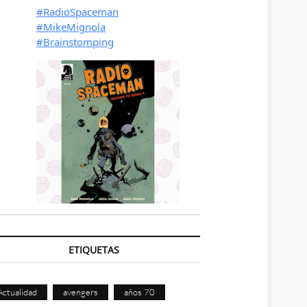
ETIQUETAS
Actualidad
avengers
años 70