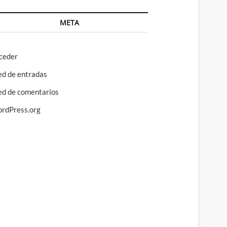
META
ceder
ed de entradas
ed de comentarios
rdPress.org