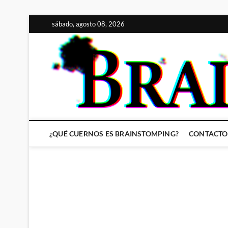
Saltar
sábado, agosto 08, 2026
al
contenido
¿QUÉ CUERNOS ES BRAINSTOMPING?
CONTACTO