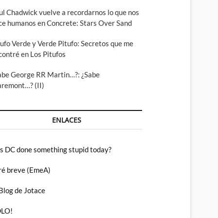
ul Chadwick vuelve a recordarnos lo que nos
ce humanos en Concrete: Stars Over Sand
tufo Verde y Verde Pitufo: Secretos que me
contré en Los Pitufos
abe George RR Martin…?: ¿Sabe
aremont…? (II)
ENLACES
s DC done something stupid today?
ré breve (EmeA)
 Blog de Jotace
LO!