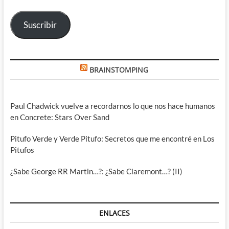
correo
electrónico
Suscribir
BRAINSTOMPING
Paul Chadwick vuelve a recordarnos lo que nos hace humanos
en Concrete: Stars Over Sand
Pitufo Verde y Verde Pitufo: Secretos que me encontré en Los
Pitufos
¿Sabe George RR Martin…?: ¿Sabe Claremont…? (II)
ENLACES