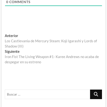
0
COMMENTS
Navegación
Entrada
Anterior
anterior:
Los Castlevania de Mercury Steam: Koji Igarashi y Lords of
de
Shadow (III)
entradas
Entrada
Siguiente
siguiente:
Iron Fist The Living Weapon #1- Karee Andrews no acaba de
despegar en su estreno
Buscar
…