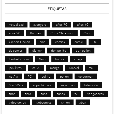
ETIQUETAS
Actualidad
avengers
años 70
años 80
años 90
Batman
Chris Claremont
Ci-Fi
Ciencia Ficción
cine
comics
cómic
DC
dc comics
disney
don pollito
don pollon
Fantastic Four
flash
humor
image
jack kirby
los 90
manga
Marvel
mcu
netflix
PC
pollito
pollon
spiderman
Star Wars
superhéroes
superman
televisión
thor
tiras
tuna
tunos
tv
Vengadores
videojuegos
webcomics
x-men
xbox