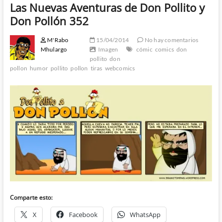
Las Nuevas Aventuras de Don Pollito y
Don Pollón 352
M'Rabo
15/04/2014
No hay comentarios
Mhulargo
Imagen
cómic
comics
don
pollito
don
pollon
humor
pollito
pollon
tiras
webcomics
Comparte esto:
X
Facebook
WhatsApp