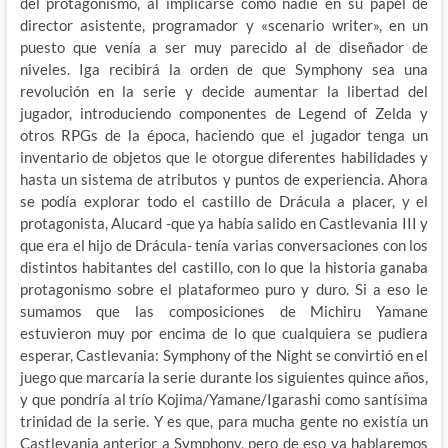
del protagonismo, al implicarse como nadie en su papel de
director asistente, programador y «scenario writer», en un
puesto que venía a ser muy parecido al de diseñador de
niveles. Iga recibirá la orden de que Symphony sea una
revolución en la serie y decide aumentar la libertad del
jugador, introduciendo componentes de Legend of Zelda y
otros RPGs de la época, haciendo que el jugador tenga un
inventario de objetos que le otorgue diferentes habilidades y
hasta un sistema de atributos y puntos de experiencia. Ahora
se podía explorar todo el castillo de Drácula a placer, y el
protagonista, Alucard -que ya había salido en Castlevania III y
que era el hijo de Drácula- tenía varias conversaciones con los
distintos habitantes del castillo, con lo que la historia ganaba
protagonismo sobre el plataformeo puro y duro. Si a eso le
sumamos que las composiciones de Michiru Yamane
estuvieron muy por encima de lo que cualquiera se pudiera
esperar, Castlevania: Symphony of the Night se convirtió en el
juego que marcaría la serie durante los siguientes quince años,
y que pondría al trío Kojima/Yamane/Igarashi como santísima
trinidad de la serie. Y es que, para mucha gente no existía un
Castlevania anterior a Symphony, pero de eso ya hablaremos