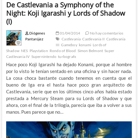
De Castlevania a Symphony of the
Night: Koji Igarashi y Lords of Shadow
(I)
Diógenes
01/04/2014
No hay comentarios
Pantarújez
Castlevania
Castlevania II
Castlevania
III
Gameboy
konami
Lords of
Shadow
NES
Playstation
Rondo of Blood
Simon Belmont
Super
Castlevania IV
Supernintendo
turbografx
Hace poco Koji Igarashi ha dejado Konami, porque al hombre
por lo visto le tenían sentado en una oficina y sin hacer nada.
La cosa choca bastante cuando tenemos en cuenta que el
bueno de Iga era el hasta hace poco gran arquitecto de
Castlevania, serie que en los últimos cinco años había estado
prestada a Mercury Steam para su Lords of Shadow y que
ahora, con el final de la trilogía, parecía que iba a volver a sus
manos. Pues parece que no…