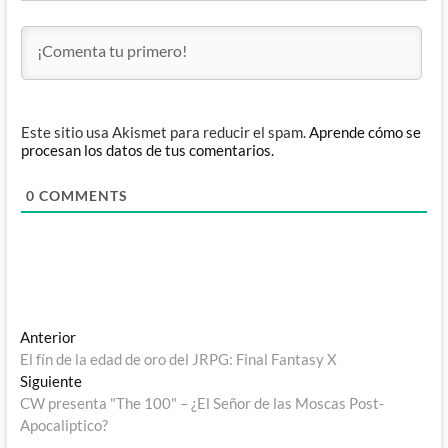
Este sitio usa Akismet para reducir el spam.
Aprende cómo se
procesan los datos de tus comentarios.
0
COMMENTS
Navegación
Entrada
Anterior
anterior:
El fín de la edad de oro del JRPG: Final Fantasy X
de
Entrada
Siguiente
entradas
siguiente:
CW presenta "The 100" – ¿El Señor de las Moscas Post-
Apocaliptico?