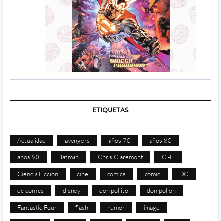
ETIQUETAS
Actualidad
avengers
años 70
años 80
años 90
Batman
Chris Claremont
Ci-Fi
Ciencia Ficción
cine
comics
cómic
DC
dc comics
disney
don pollito
don pollon
Fantastic Four
flash
humor
image