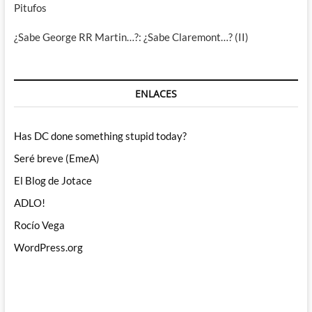
Pitufos
¿Sabe George RR Martin…?: ¿Sabe Claremont…? (II)
ENLACES
Has DC done something stupid today?
Seré breve (EmeA)
El Blog de Jotace
ADLO!
Rocío Vega
WordPress.org