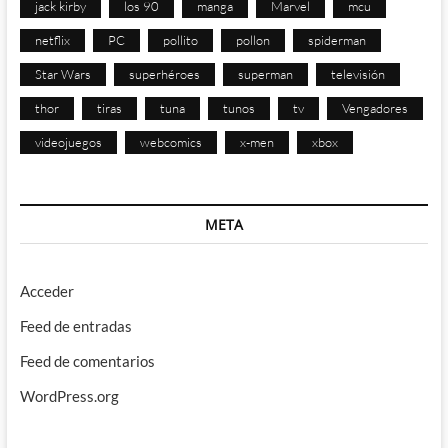
jack kirby
los 90
manga
Marvel
mcu
netflix
PC
pollito
pollon
spiderman
Star Wars
superhéroes
superman
televisión
thor
tiras
tuna
tunos
tv
Vengadores
videojuegos
webcomics
x-men
xbox
META
Acceder
Feed de entradas
Feed de comentarios
WordPress.org