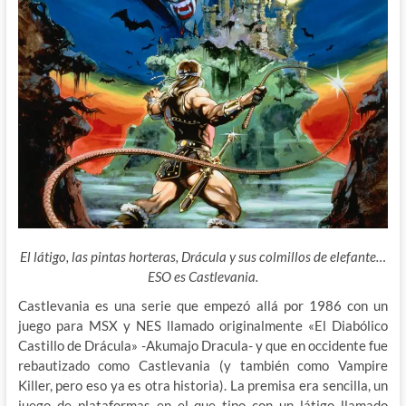
El látigo, las pintas horteras, Drácula y sus colmillos de elefante…
ESO es Castlevania.
Castlevania es una serie que empezó allá por 1986 con un
juego para MSX y NES llamado originalmente «El Diabólico
Castillo de Drácula» -Akumajo Dracula- y que en occidente fue
rebautizado como Castlevania (y también como Vampire
Killer, pero eso ya es otra historia). La premisa era sencilla, un
juego de plataformas en el que tipo con un látigo llamado