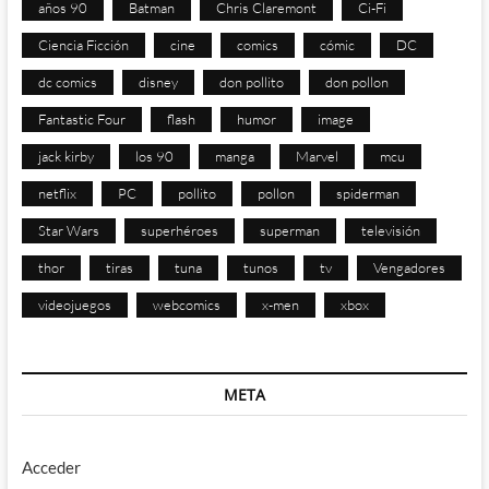
años 90
Batman
Chris Claremont
Ci-Fi
Ciencia Ficción
cine
comics
cómic
DC
dc comics
disney
don pollito
don pollon
Fantastic Four
flash
humor
image
jack kirby
los 90
manga
Marvel
mcu
netflix
PC
pollito
pollon
spiderman
Star Wars
superhéroes
superman
televisión
thor
tiras
tuna
tunos
tv
Vengadores
videojuegos
webcomics
x-men
xbox
META
Acceder