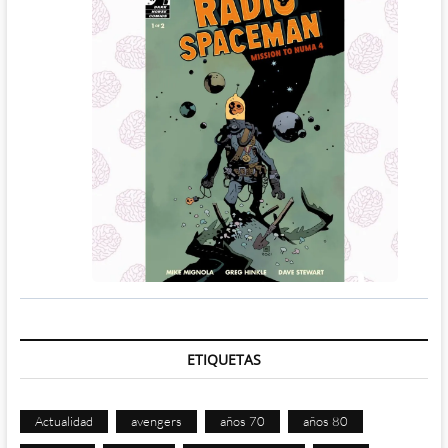
ETIQUETAS
Actualidad
avengers
años 70
años 80