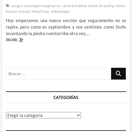
amigos y enemigos imaginarios
calvin & hobbes
Death Stranding
Hideo
Kojima
konami
Metal Gear
videojuegos
Hoy empezamos una nueva sección que seguramente no se
repita, pero como es septiembre y nos sentimos como Sísifo
levantando la piedra cuestarriba otra vez,…
Entrevista
Ver más
(o
no)
con
Hideo
Kojima:
Buscar
¿Y
eso
…
por
qué
no
CATEGORÍAS
se
lo
preguntas
al
Categorías
Hideo
Kojima
de