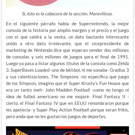
Sí, ésto es la cabecera de la sección. Maravillosa.
En el siguiente párrafo habla de Supernintendo, la mejor
consola de la historia por amplio margen y el precio y el juego
con el que saldrá a la venta, un dato bastante interesante
unido a otro dato irrelevante, que el vicepresidente de
marketing de Nintendo dice que esperan vender dos millones
de consolas y seis millones de juegos para el final de 1991.
Luego ya pasa a listar algunos títulos de la consola como Zelda
3, SuperBases Loaded -uno de béisbol, ni me sonaba- Gradius 3
y sus ralentizaciones, The Simpsons -no especifica que juego
de los SImpson, imagino que el Super Krusty’s Fun House que
era un tanto meh- John Madden Football -como no tengo ni
idea de futbol americano no me mojaré- Final Fantasy II -
cierto, el Final Fantasy IV que en EEUU renombraron porque
les apetecía- y Super Play Action Football porque seran frikis,
pero anda que no les gustan los juegos de deportes.