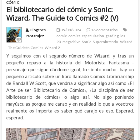
CÓMIC
El bibliotecario del cómic y Sonic:
Wizard, The Guide to Comics #2 (V)
Diógenes
05/08/2024
16 comentarios
Pantarújez
cómic
comics
especulación
grading
los
90
megadrive
Sonic
Supernintendo
Wizard
- The Guide to Comics
Wizard 2
Y seguimos con el segundo número de Wizard, y tras un
pequeño repaso a la historia del Motorista Fantasma -
personaje que sigue dándome igual, lo siento mucho- hay un
pequeño artículo sobre un libro llamado Comics Librarianship
de Randall W Scott, que vendría a significar algo así como «El
Arte de ser Bibliotecario de Cómics», «La disciplina de ser
bibliotecario de cómics» o algo así. No sigo poniendo
mayúsculas porque me canso y en realidad lo que a vosotros
realmente os importa es saber qué carajo es eso. Esperad,
esperad.