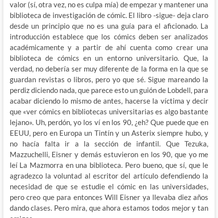
valor (sí, otra vez, no es culpa mía) de empezar y mantener una
biblioteca de investigación de cómic. El libro -sigue- deja claro
desde un principio que
no es una guía para el aficionado. La
introducción establece que los cómics deben ser analizados
académicamente y a partir de ahí cuenta como crear una
biblioteca de cómics en un entorno universitario. Que, la
verdad, no debería ser muy diferente de la forma en la que se
guardan revistas o libros, pero yo que sé. Sigue mareando la
perdiz diciendo nada, que parece esto un guión de Lobdell, para
acabar diciendo lo mismo de antes, hacerse la víctima y decir
que «ver cómics en bibliotecas universitarias es algo bastante
lejano». Uh, perdón, yo los ví en los 90, ¿eh? Que puede que en
EEUU, pero en Europa un Tintín y un Asterix siempre hubo, y
no hacía falta ir a la sección de infantil. Que Tezuka,
Mazzuchelli, Eisner y demás estuvieron en los 90, que yo me
leí La Mazmorra en una biblioteca. Pero bueno, que sí, que le
agradezco la voluntad al escritor del artículo defendiendo la
necesidad de que se estudie el cómic en las universidades,
pero creo que para entonces Will Eisner ya llevaba diez años
dando clases. Pero mira, que ahora estamos todos mejor y tan