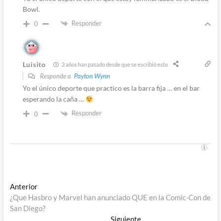
Bowl.
Responder
0
Luisito
2 años han pasado desde que se escribió esto
Responde a
Payton Wynn
Yo el único deporte que practico es la barra fija … en el bar
esperando la caña …
Responder
0
Navegación
Entrada
Anterior
anterior:
¿Que Hasbro y Marvel han anunciado QUE en la Comic-Con de
de
San Diego?
entradas
Entrada
Siguiente