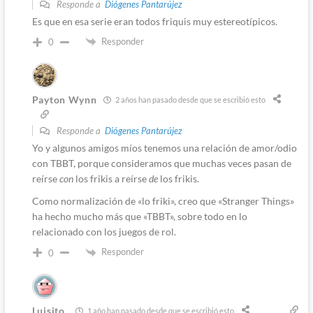
Responde a
Diógenes Pantarújez
Es que en esa serie eran todos friquis muy estereotípicos.
Responder
0
Payton Wynn
2 años han pasado desde que se escribió esto
Responde a
Diógenes Pantarújez
Yo y algunos amigos míos tenemos una relación de amor/odio
con TBBT, porque consideramos que muchas veces pasan de
reírse
con
los frikis a reírse
de
los frikis.
Como normalización de «lo friki», creo que «Stranger Things»
ha hecho mucho más que «TBBT», sobre todo en lo
relacionado con los juegos de rol.
Responder
0
Luisito
1 año han pasado desde que se escribió esto