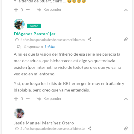
Y la tienda de Stuart, claro …
Responder
0
Autor
Diógenes Pantarújez
2 años han pasado desde que se escribió esto
Responde a
Luisito
A mi es que la visión del frikerío de esa serie me parecía la
mar de caduca, que bicharracos así digo yo que todavía
existen (por internet he visto de todo) pero es que yo ya no
veo eso en mi entorno.
Y sí, que luego los frikis de BBT eran gente muy entrañable y
blablabla, pero creo que ya me entendéis.
Responder
0
Jesús Manuel Martínez Otero
2 años han pasado desde que se escribió esto