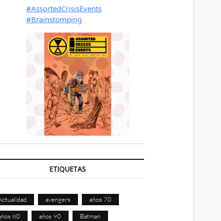
ETIQUETAS
Actualidad
avengers
años 70
años 80
años 90
Batman