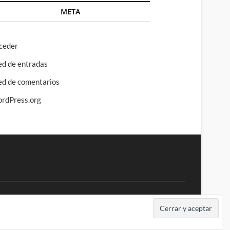
META
ceder
ed de entradas
ed de comentarios
rdPress.org