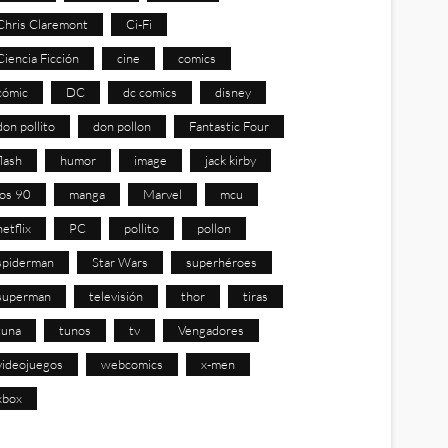
Chris Claremont
Ci-Fi
Ciencia Ficción
cine
comics
cómic
DC
dc comics
disney
don pollito
don pollon
Fantastic Four
flash
humor
image
jack kirby
los 90
manga
Marvel
mcu
netflix
PC
pollito
pollon
spiderman
Star Wars
superhéroes
superman
televisión
thor
tiras
tuna
tunos
tv
Vengadores
videojuegos
webcomics
x-men
xbox