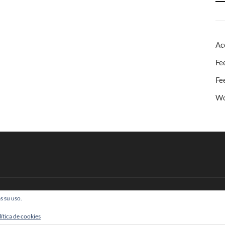
Ac
Fe
Fe
Wo
s su uso.
 Todos los derechos reservados
lítica de cookies