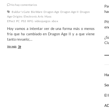
No hay comentarios
Pa
ha
Baldur's Gate
BioWare
Dragon Age
Dragon Age II
Dragon
Age Origins
Electronic Arts
Mass
Effect
PC
PS3
RPG
videojuegos
xbox
Pi
en
Hoy vamos a intentar ver de una forma más o menos
fría que ha cambiado en Dragon Age II y a que viene
¿S
tanto revuelo;…
Cl
Dragon
Ver más
Age
II:
Bioware
contra
Electronic
Arts
Ha
Se
El
AD