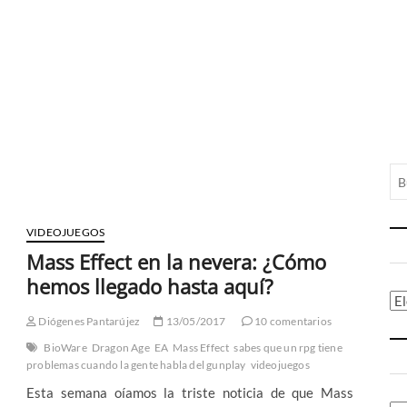
VIDEOJUEGOS
Mass Effect en la nevera: ¿Cómo
hemos llegado hasta aquí?
Ca
Diógenes Pantarújez
13/05/2017
10 comentarios
BioWare
Dragon Age
EA
Mass Effect
sabes que un rpg tiene
problemas cuando la gente habla del gunplay
videojuegos
Esta semana oíamos la triste noticia de que Mass