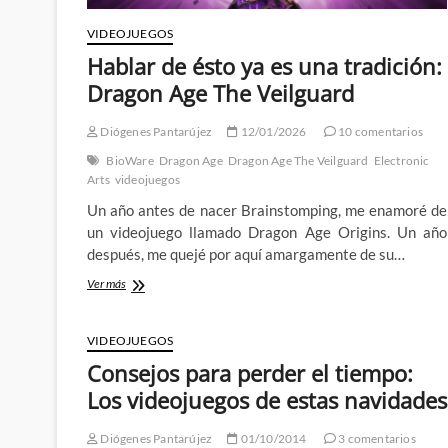
VIDEOJUEGOS
Hablar de ésto ya es una tradición:
Dragon Age The Veilguard
Diógenes Pantarújez
12/01/2026
10 comentarios
BioWare
Dragon Age
Dragon Age The Veilguard
Electronic
Arts
videojuegos
Un año antes de nacer Brainstomping, me enamoré de
un videojuego llamado Dragon Age Origins. Un año
después, me quejé por aquí amargamente de su…
Hablar
Ver más
de
ésto
ya
VIDEOJUEGOS
es
Consejos para perder el tiempo:
una
tradición:
Los videojuegos de estas navidades
Dragon
Age
Diógenes Pantarújez
01/10/2014
3 comentarios
The