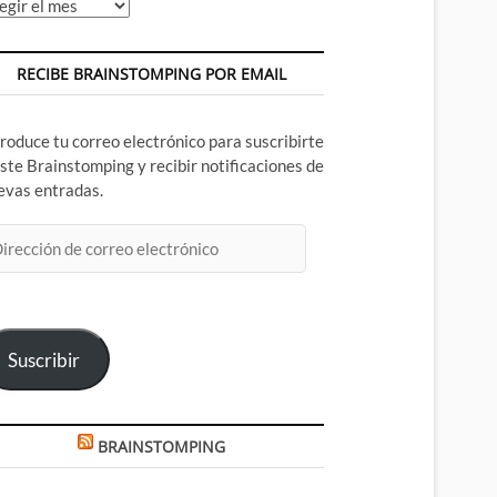
chivos
RECIBE BRAINSTOMPING POR EMAIL
troduce tu correo electrónico para suscribirte
este Brainstomping y recibir notificaciones de
evas entradas.
rección
rreo
ectrónico
Suscribir
BRAINSTOMPING