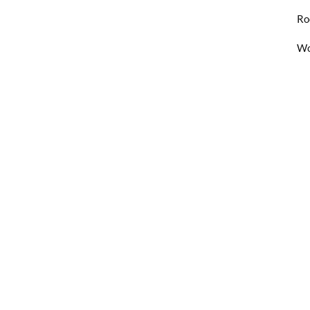
Ro
Wo