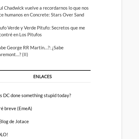
ul Chadwick vuelve a recordarnos lo que nos
ce humanos en Concrete: Stars Over Sand
tufo Verde y Verde Pitufo: Secretos que me
contré en Los Pitufos
abe George RR Martin…?: ¿Sabe
aremont…? (II)
ENLACES
s DC done something stupid today?
ré breve (EmeA)
 Blog de Jotace
LO!