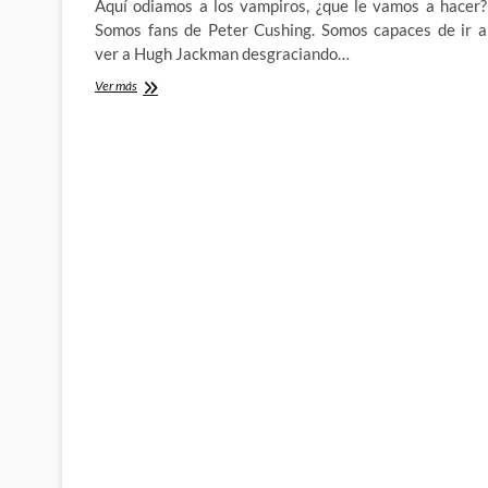
Aquí odiamos a los vampiros, ¿que le vamos a hacer?
Somos fans de Peter Cushing. Somos capaces de ir a
ver a Hugh Jackman desgraciando…
Vampire
Ver más
Bloodlines:
Troikalocalipsis