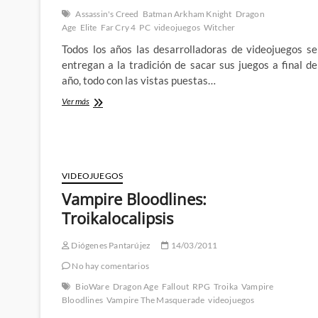
Veilguard
Assassin's Creed
Batman Arkham Knight
Dragon
Age
Elite
Far Cry 4
PC
videojuegos
Witcher
Todos los años las desarrolladoras de videojuegos se
entregan a la tradición de sacar sus juegos a final de
año, todo con las vistas puestas…
Consejos
Ver más
para
perder
el
tiempo:
Los
VIDEOJUEGOS
videojuegos
de
Vampire Bloodlines:
estas
Troikalocalipsis
navidades
Diógenes Pantarújez
14/03/2011
No hay comentarios
BioWare
Dragon Age
Fallout
RPG
Troika
Vampire
Bloodlines
Vampire The Masquerade
videojuegos