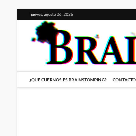
Saltar
jueves, agosto 06, 2026
al
contenido
¿QUÉ CUERNOS ES BRAINSTOMPING?
CONTACTO