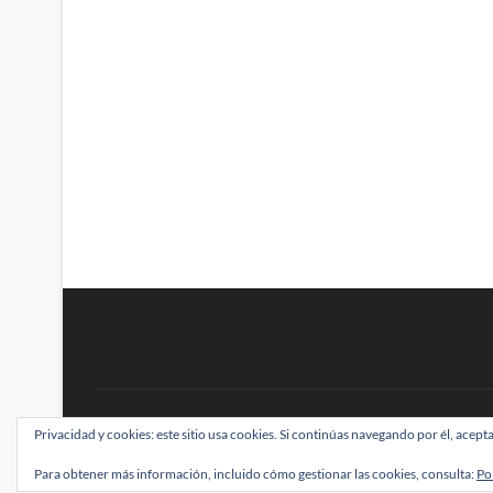
BRAINSTOMPING
Privacidad y cookies: este sitio usa cookies. Si continúas navegando por él, acepta
| Diseñado por:
Theme Freesia
|
WordPress
| ©
Para obtener más información, incluido cómo gestionar las cookies, consulta:
Po