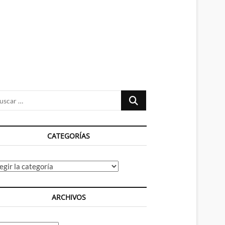
n
ú
Buscar
…
CATEGORÍAS
tegorías
ARCHIVOS