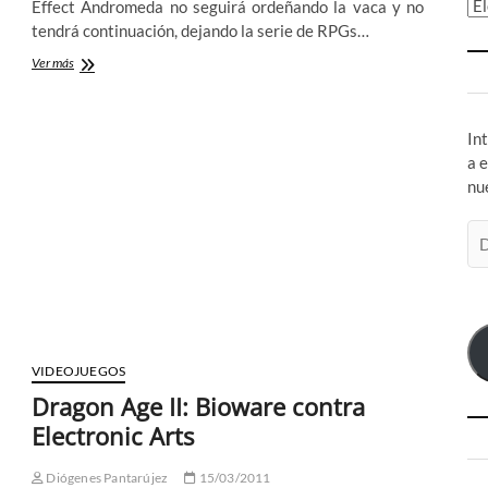
Ar
Effect Andromeda no seguirá ordeñando la vaca y no
tendrá continuación, dejando la serie de RPGs…
Mass
Ver más
Effect
en
la
In
nevera:
¿Cómo
a 
hemos
nu
llegado
hasta
Di
aquí?
de
co
el
VIDEOJUEGOS
Dragon Age II: Bioware contra
Electronic Arts
Diógenes Pantarújez
15/03/2011