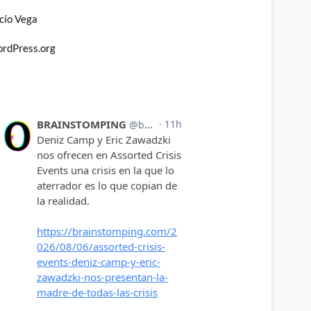
cío Vega
rdPress.org