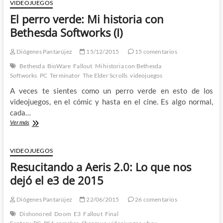
historia
VIDEOJUEGOS
con
El perro verde: Mi historia con
Bethesda
Softworks
Bethesda Softworks (I)
(II)
Diógenes Pantarújez
15/12/2015
15 comentarios
Bethesda
BioWare
Fallout
Mi historia con Bethesda
Softworks
PC
Terminator
The Elder Scrolls
videojuegos
A veces te sientes como un perro verde en esto de los
videojuegos, en el cómic y hasta en el cine. Es algo normal,
cada…
El
Ver más
perro
verde:
Mi
VIDEOJUEGOS
historia
Resucitando a Aeris 2.0: Lo que nos
con
Bethesda
dejó el e3 de 2015
Softworks
(I)
Diógenes Pantarújez
22/06/2015
26 comentarios
Dishonored
Doom
E3
Fallout
Final