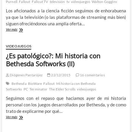
Purnell
Fallout
Fallout TV
televisión
tv
videojuegos
Walton Goggins
Los aficionados a la ciencia ficción seguimos de enhorabuena
ya que la televisión (o las plataformas de streaming más bien)
siguen ofreciéndonos una amplia oferta…
Fallout
Ver más
–
De
los
VIDEOJUEGOS
videojuegos
¿Es patológico?: Mi historia con
a
la
Bethesda Softworks (II)
televisión
por
Diógenes Pantarújez
22/12/2015
16 comentarios
todo
lo
Bethesda
BioWare
Fallout
Mi historia con Bethesda
grande
Softworks
PC
Terminator
The Elder Scrolls
videojuegos
Seguimos con el repaso que haciamos ayer de mi historia
personal con los juegos desarrollados por Bethesda, y de como
trato de explicarme por qué…
¿Es
Ver más
patológico?:
Mi