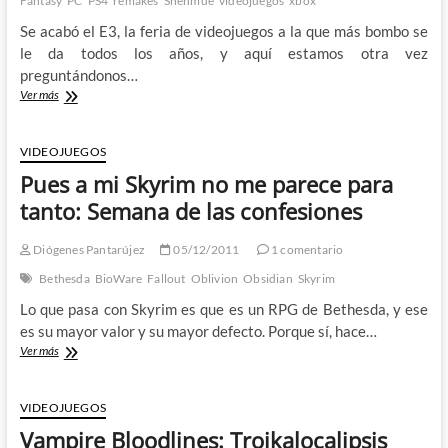
Fantasy
PC
PS4
remakes
Shenmue
videojuegos
xbox
Se acabó el E3, la feria de videojuegos a la que más bombo se
le da todos los años, y aquí estamos otra vez
preguntándonos…
Resucitando
Ver más
a
Aeris
2.0:
VIDEOJUEGOS
Lo
Pues a mi Skyrim no me parece para
que
nos
tanto: Semana de las confesiones
dejó
el
Diógenes Pantarújez
05/12/2011
1 comentario
e3
de
Bethesda
BioWare
Fallout
Oblivion
Obsidian
Skyrim
2015
Lo que pasa con Skyrim es que es un RPG de Bethesda, y ese
es su mayor valor y su mayor defecto. Porque sí, hace…
Pues
Ver más
a
mi
Skyrim
VIDEOJUEGOS
no
Vampire Bloodlines: Troikalocalipsis
me