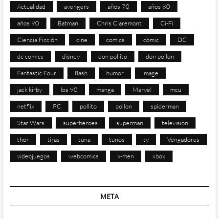
Actualidad
avengers
años 70
años 80
años 90
Batman
Chris Claremont
Ci-Fi
Ciencia Ficción
cine
comics
cómic
DC
dc comics
disney
don pollito
don pollon
Fantastic Four
flash
humor
image
jack kirby
los 90
manga
Marvel
mcu
netflix
PC
pollito
pollon
spiderman
Star Wars
superhéroes
superman
televisión
thor
tiras
tuna
tunos
tv
Vengadores
videojuegos
webcomics
x-men
xbox
META