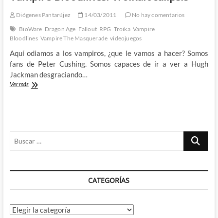
parece
para
Diógenes Pantarújez
14/03/2011
No hay comentarios
tanto:
BioWare
Dragon Age
Fallout
RPG
Troika
Vampire
Semana
Bloodlines
Vampire The Masquerade
videojuegos
de
las
Aquí odiamos a los vampiros, ¿que le vamos a hacer? Somos
confesiones
fans de Peter Cushing. Somos capaces de ir a ver a Hugh
Jackman desgraciando…
Vampire
Ver más
Bloodlines:
Troikalocalipsis
Buscar
…
CATEGORÍAS
Categorías