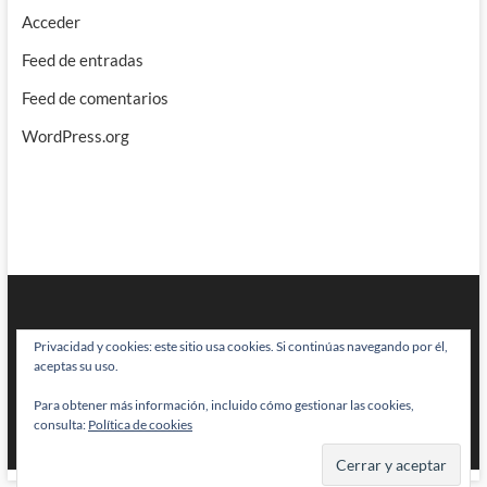
Acceder
Feed de entradas
Feed de comentarios
WordPress.org
Privacidad y cookies: este sitio usa cookies. Si continúas navegando por él,
aceptas su uso.
Para obtener más información, incluido cómo gestionar las cookies,
BRAINSTOMPING
| Diseñado por:
Theme Freesia
|
WordPress
| © Todos
consulta:
Política de cookies
los derechos reservados