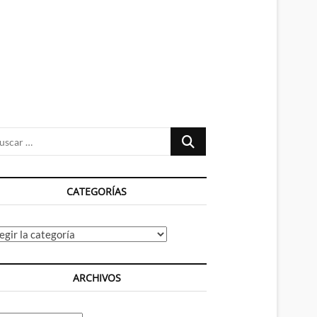
n
ú
Buscar
…
CATEGORÍAS
tegorías
ARCHIVOS