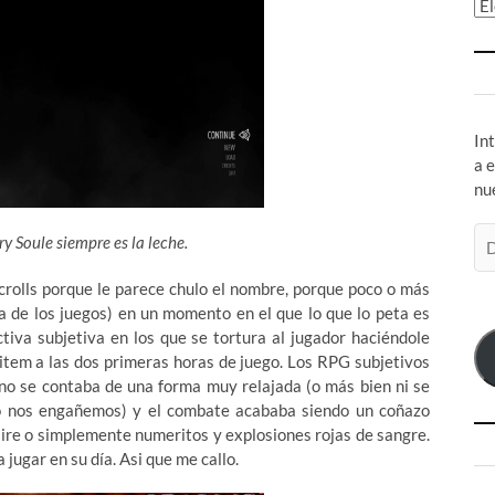
Ar
In
a 
nu
Di
ry Soule siempre es la leche.
de
co
Scrolls porque le parece chulo el nombre, porque poco o más
el
a
de los juegos) en un momento en el que lo que lo peta es
tiva subjetiva en los que se tortura al jugador haciéndole
n item a las dos primeras horas de juego. Los RPG subjetivos
 no se contaba de una forma muy relajada (o más bien ni se
 nos engañemos) y el combate acababa siendo un coñazo
l aire o simplemente numeritos y explosiones rojas de sangre.
a jugar en su día. Asi que me callo.