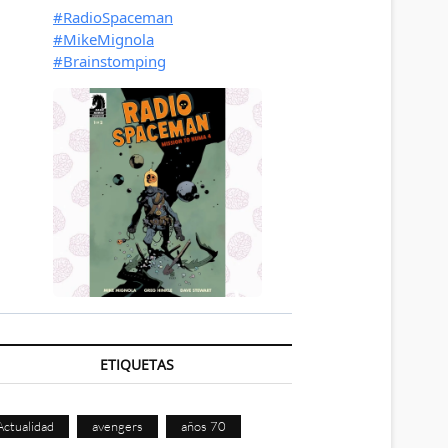
ETIQUETAS
Actualidad
avengers
años 70