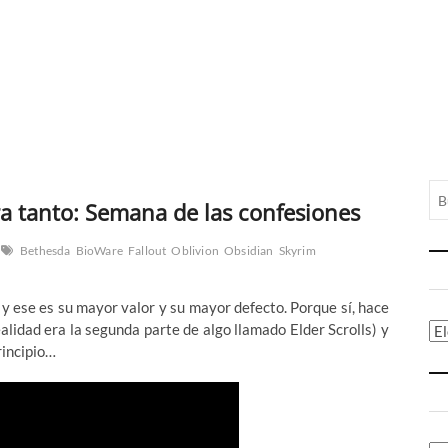
a tanto: Semana de las confesiones
Bethesda
BioWare
Fallout
Oblivion
Obsidian
Skyrim
y ese es su mayor valor y su mayor defecto. Porque sí, hace
alidad era la segunda parte de algo llamado Elder Scrolls) y
Ca
rincipio…