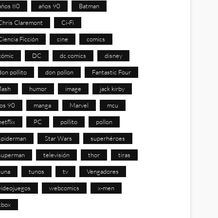
años 80
años 90
Batman
Chris Claremont
Ci-Fi
Ciencia Ficción
cine
comics
cómic
DC
dc comics
disney
don pollito
don pollon
Fantastic Four
flash
humor
image
jack kirby
los 90
manga
Marvel
mcu
netflix
PC
pollito
pollon
spiderman
Star Wars
superhéroes
superman
televisión
thor
tiras
tuna
tunos
tv
Vengadores
videojuegos
webcomics
x-men
xbox