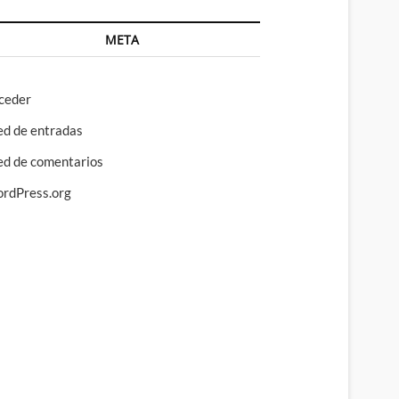
META
ceder
ed de entradas
ed de comentarios
rdPress.org