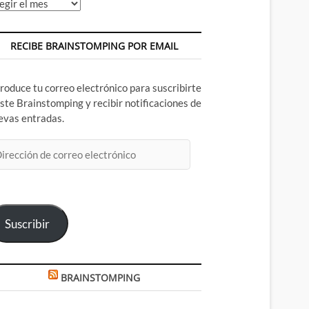
chivos
RECIBE BRAINSTOMPING POR EMAIL
troduce tu correo electrónico para suscribirte
este Brainstomping y recibir notificaciones de
evas entradas.
rección
rreo
ectrónico
Suscribir
BRAINSTOMPING