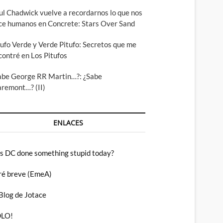
ul Chadwick vuelve a recordarnos lo que nos
ce humanos en Concrete: Stars Over Sand
tufo Verde y Verde Pitufo: Secretos que me
contré en Los Pitufos
abe George RR Martin…?: ¿Sabe
aremont…? (II)
ENLACES
s DC done something stupid today?
ré breve (EmeA)
 Blog de Jotace
LO!