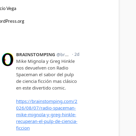
cío Vega
rdPress.org