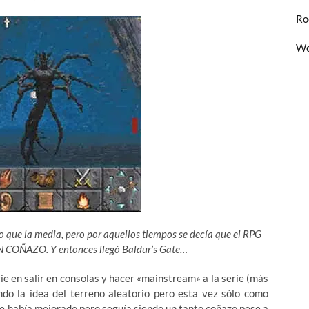
Ro
Wo
 que la media, pero por aquellos tiempos se decía que el RPG
 COÑAZO. Y entonces llegó Baldur’s Gate…
ie en salir en consolas y hacer «mainstream» a la serie (más
do la idea del terreno aleatorio pero esta vez sólo como
te había mejorado,pero seguía siendo un tanto coñazo pese a