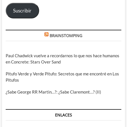
electrónico
Suscribir
BRAINSTOMPING
Paul Chadwick vuelve a recordarnos lo que nos hace humanos
en Concrete: Stars Over Sand
Pitufo Verde y Verde Pitufo: Secretos que me encontré en Los
Pitufos
¿Sabe George RR Martin…?: ¿Sabe Claremont…? (II)
ENLACES