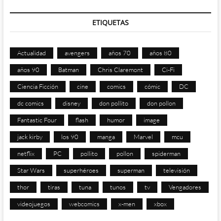
ETIQUETAS
Actualidad
avengers
años 70
años 80
años 90
Batman
Chris Claremont
Ci-Fi
Ciencia Ficción
cine
comics
cómic
DC
dc comics
disney
don pollito
don pollon
Fantastic Four
flash
humor
image
jack kirby
los 90
manga
Marvel
mcu
netflix
PC
pollito
pollon
spiderman
Star Wars
superhéroes
superman
televisión
thor
tiras
tuna
tunos
tv
Vengadores
videojuegos
webcomics
x-men
xbox