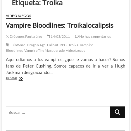
Etiqueta:
Troika
VIDEOJUEGOS
Vampire Bloodlines: Troikalocalipsis
Diógenes Pantarújez
14/03/2011
No hay comentarios
BioWare
Dragon Age
Fallout
RPG
Troika
Vampire
Bloodlines
Vampire The Masquerade
videojuegos
Aquí odiamos a los vampiros, ¿que le vamos a hacer? Somos
fans de Peter Cushing. Somos capaces de ir a ver a Hugh
Jackman desgraciando…
Vampire
Ver más
Bloodlines:
Troikalocalipsis
Buscar
…