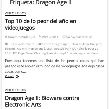
Etiqueta:
Dragon Age II
VIDEOJUEGOS
Top 10 de lo peor del año en
videojuegos
Diógenes Pantarújez
20/12/2011
No hay comentarios
Bikini karate babes
Bulletstorm
Dragon Age II
Duke Nukem
Dungeon
Siege III
Fable III
homefront
juegos
Jurassic Park
LA Noire
lo peor de
2011
PC
Rage
Street Cleaning Simulator
top10
videojuegos
windows
Pues aquí tenemos una lista de las peores cosas que han
pasado este año en el mundo de los videojuegos. Me dejo fuera
cosas como…
Top
Ver más
10
de
lo
VIDEOJUEGOS
peor
Dragon Age II: Bioware contra
del
año
Electronic Arts
en