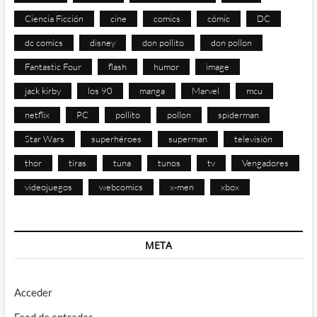
Ciencia Ficción
cine
comics
cómic
DC
dc comics
disney
don pollito
don pollon
Fantastic Four
flash
humor
image
jack kirby
los 90
manga
Marvel
mcu
netflix
PC
pollito
pollon
spiderman
Star Wars
superhéroes
superman
televisión
thor
tiras
tuna
tunos
tv
Vengadores
videojuegos
webcomics
x-men
xbox
META
Acceder
Feed de entradas