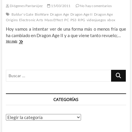
videojuegos
Diógenes Pantarújez
15/03/2011
No hay comentarios
Baldur's Gate
BioWare
Dragon Age
Dragon Age II
Dragon Age
Origins
Electronic Arts
Mass Effect
PC
PS3
RPG
videojuegos
xbox
Hoy vamos a intentar ver de una forma más o menos fría que
ha cambiado en Dragon Age II y a que viene tanto revuelo;…
Dragon
Ver más
Age
II:
Bioware
contra
Electronic
Buscar
Arts
…
CATEGORÍAS
Categorías