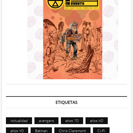
ETIQUETAS
Actualidad
avengers
años 70
años 80
años 90
Batman
Chris Claremont
Ci-Fi