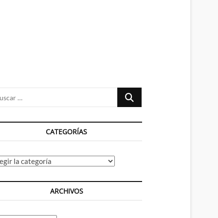
n
ú
Buscar
…
CATEGORÍAS
tegorías
ARCHIVOS