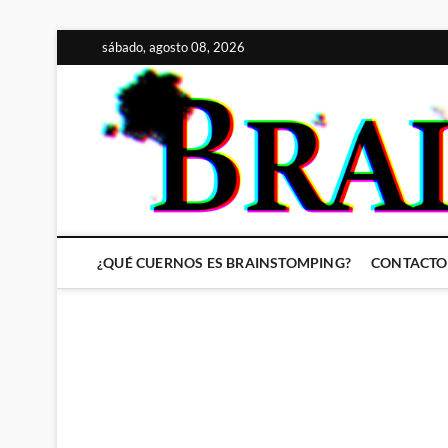
Saltar
sábado, agosto 08, 2026
al
contenido
¿QUÉ CUERNOS ES BRAINSTOMPING?
CONTACTO