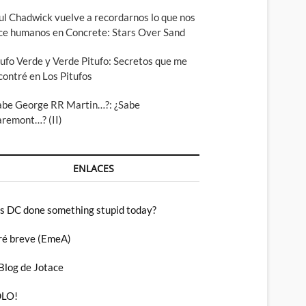
ul Chadwick vuelve a recordarnos lo que nos
ce humanos en Concrete: Stars Over Sand
tufo Verde y Verde Pitufo: Secretos que me
contré en Los Pitufos
abe George RR Martin…?: ¿Sabe
aremont…? (II)
ENLACES
s DC done something stupid today?
ré breve (EmeA)
 Blog de Jotace
LO!