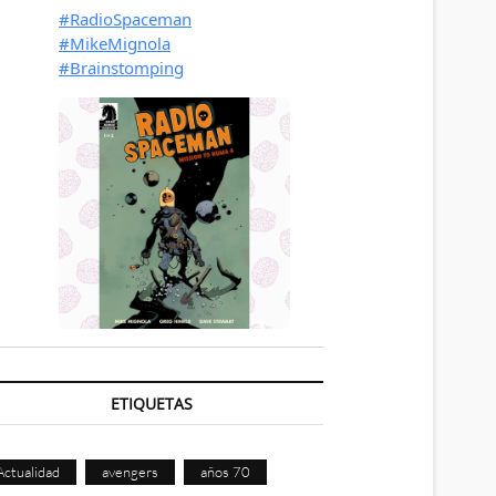
ETIQUETAS
Actualidad
avengers
años 70