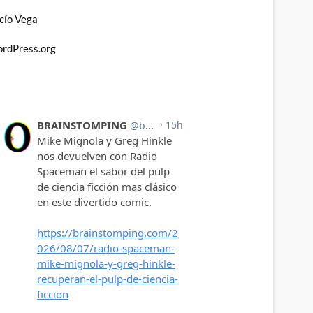
cío Vega
rdPress.org