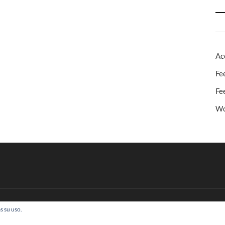
Ac
Fe
Fe
Wo
s su uso.
 Todos los derechos reservados