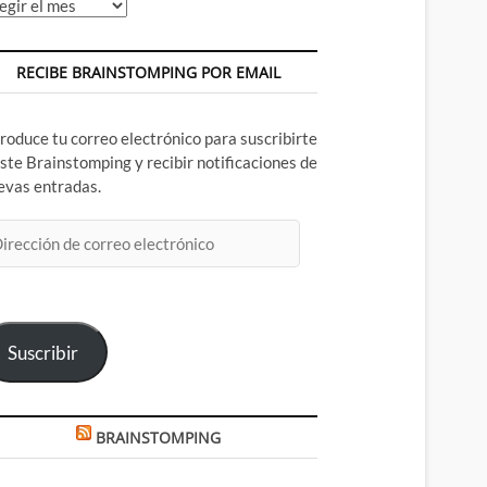
chivos
RECIBE BRAINSTOMPING POR EMAIL
troduce tu correo electrónico para suscribirte
este Brainstomping y recibir notificaciones de
evas entradas.
rección
rreo
ectrónico
Suscribir
BRAINSTOMPING