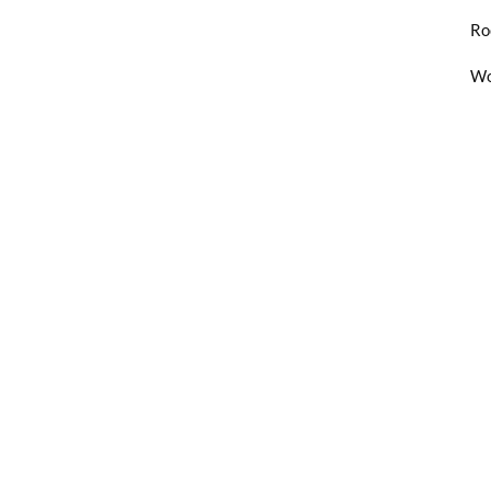
Ro
Wo