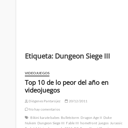
Etiqueta:
Dungeon Siege III
VIDEOJUEGOS
Top 10 de lo peor del año en
videojuegos
Diógenes Pantarújez
20/12/2011
No hay comentarios
Bikini karate babes
Bulletstorm
Dragon Age II
Duke
Nukem
Dungeon Siege III
Fable III
homefront
juegos
Jurassic