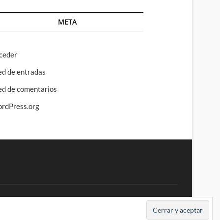
META
ceder
ed de entradas
ed de comentarios
rdPress.org