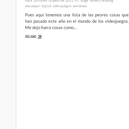
Park
LA Noire
lo peor de 2011
PC
Rage
Street Cleaning
Simulator
top10
videojuegos
windows
Pues aquí tenemos una lista de las peores cosas que
han pasado este año en el mundo de los videojuegos.
Me dejo fuera cosas como…
Top
Ver más
10
de
lo
peor
del
año
en
videojuegos