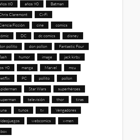
años 80
años 90
Batman
Chris Claremont
Ci-Fi
Ciencia Ficción
cine
comics
cómic
DC
dc comics
disney
don pollito
don pollon
Fantastic Four
flash
humor
image
jack kirby
los 90
manga
Marvel
mcu
netflix
PC
pollito
pollon
spiderman
Star Wars
superhéroes
superman
televisión
thor
tiras
tuna
tunos
tv
Vengadores
videojuegos
webcomics
x-men
xbox