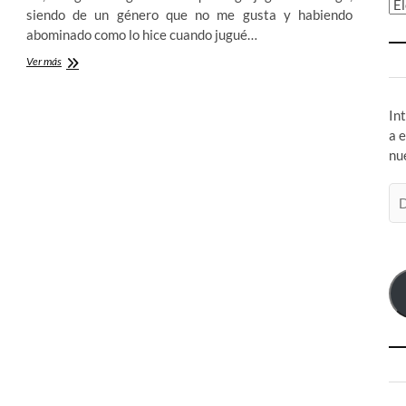
Ar
siendo de un género que no me gusta y habiendo
abominado como lo hice cuando jugué…
La
Ver más
gente
de
Obsidian
In
vale
a 
más
nu
que
esto:
Dungeon
Di
Siege
de
III
co
el