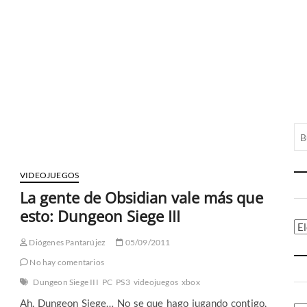
VIDEOJUEGOS
La gente de Obsidian vale más que
esto: Dungeon Siege III
Ca
Diógenes Pantarújez
05/09/2011
No hay comentarios
Dungeon Siege III
PC
PS3
videojuegos
xbox
Ah, Dungeon Siege… No se que hago jugando contigo,