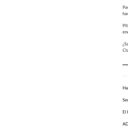
Pa
ha
Pi
en
¿S
Cl
Ha
Se
El
AD