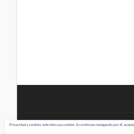
BRAINSTOMPING
Privacidad y cookies: este sitio usa cookies. Si continúas navegando por él, acepta
| Diseñado por:
Theme Freesia
|
WordPress
| ©