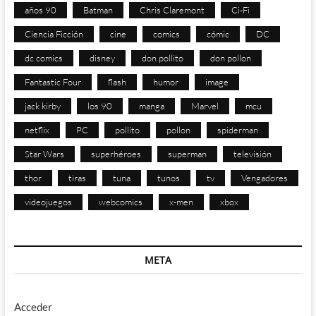
años 90
Batman
Chris Claremont
Ci-Fi
Ciencia Ficción
cine
comics
cómic
DC
dc comics
disney
don pollito
don pollon
Fantastic Four
flash
humor
image
jack kirby
los 90
manga
Marvel
mcu
netflix
PC
pollito
pollon
spiderman
Star Wars
superhéroes
superman
televisión
thor
tiras
tuna
tunos
tv
Vengadores
videojuegos
webcomics
x-men
xbox
META
Acceder