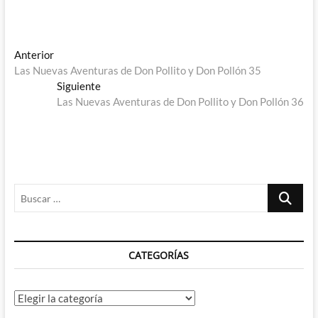
Navegación
Entrada
Anterior
anterior:
Las Nuevas Aventuras de Don Pollito y Don Pollón 35
de
Entrada
Siguiente
entradas
siguiente:
Las Nuevas Aventuras de Don Pollito y Don Pollón 36
Buscar
…
CATEGORÍAS
Categorías