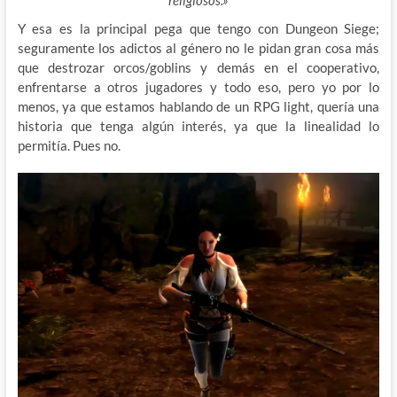
religiosos.»
Y esa es la principal pega que tengo con Dungeon Siege;
seguramente los adictos al género no le pidan gran cosa más
que destrozar orcos/goblins y demás en el cooperativo,
enfrentarse a otros jugadores y todo eso, pero yo por lo
menos, ya que estamos hablando de un RPG light, quería una
historia que tenga algún interés, ya que la linealidad lo
permitía. Pues no.