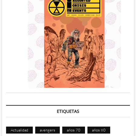
ETIQUETAS
Actualidad
avengers
años 70
años 80