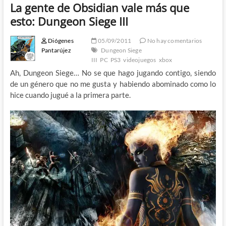
La gente de Obsidian vale más que
esto: Dungeon Siege III
Diógenes
05/09/2011
No hay comentarios
Pantarújez
Dungeon Siege
III
PC
PS3
videojuegos
xbox
Ah, Dungeon Siege… No se que hago jugando contigo, siendo
de un género que no me gusta y habiendo abominado como lo
hice cuando jugué a la primera parte.