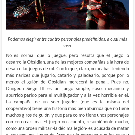
Podemos elegir entre cuatro personajes predefinidos, a cual más
soso.
No es normal que lo juegue, pero resulta que el juego lo
desarrolla Obsidian, una de las mejores compañías a la hora de
desarrollar juegos de rol. Con lo que, claro, no acabas teniendo
más narices que jugarlo, catarlo y paladearlo, porque por lo
menos el guión de Obsidian merecerá la pena… Pues no.
Dungeon Siege III es un juego simple, soso, mecánico y
aburrido parido para el multijugador y a la vez horrible en él.
La campaña de un solo jugador (que es la misma del
cooperativo) tiene una historia más bien aburrida que no tiene
muchos giros de guión, y que para colmo tiene unos personajes
con cero carisma. El juego nos cuenta, resumiéndolo mucho,
como una orden militar -la décima legión- es acusada de matar
al rey por una Juana de Arco de via estrecha que los caza y