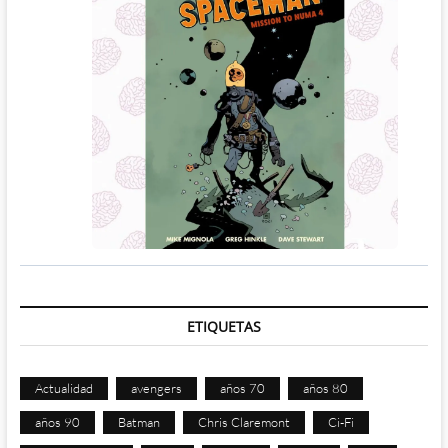
ETIQUETAS
Actualidad
avengers
años 70
años 80
años 90
Batman
Chris Claremont
Ci-Fi