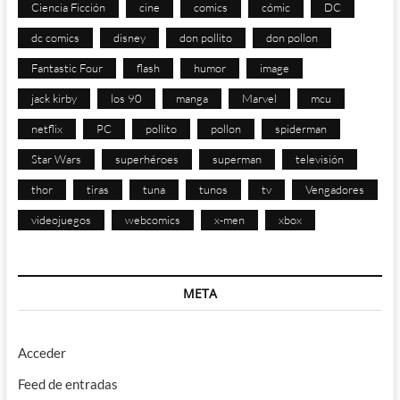
Ciencia Ficción
cine
comics
cómic
DC
dc comics
disney
don pollito
don pollon
Fantastic Four
flash
humor
image
jack kirby
los 90
manga
Marvel
mcu
netflix
PC
pollito
pollon
spiderman
Star Wars
superhéroes
superman
televisión
thor
tiras
tuna
tunos
tv
Vengadores
videojuegos
webcomics
x-men
xbox
META
Acceder
Feed de entradas