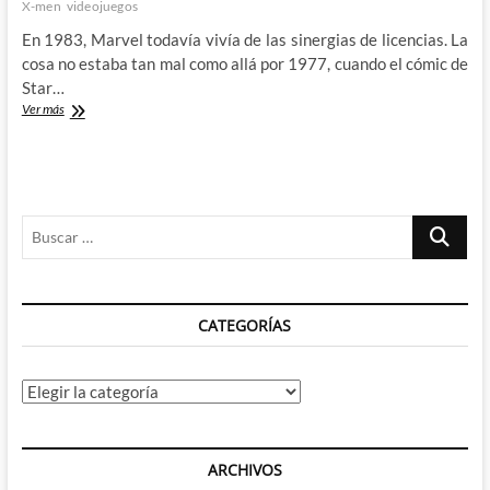
X-men
videojuegos
En 1983, Marvel todavía vivía de las sinergias de licencias. La
cosa no estaba tan mal como allá por 1977, cuando el cómic de
Star…
Questprobe
Ver más
y
la
historia
«perdida»
de
Buscar
la
Patrulla
…
X
de
Chris
CATEGORÍAS
Claremont
Categorías
ARCHIVOS