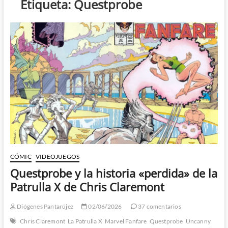
Etiqueta:
Questprobe
CÓMIC
VIDEOJUEGOS
Questprobe y la historia «perdida» de la
Patrulla X de Chris Claremont
Diógenes Pantarújez
02/06/2026
37 comentarios
Chris Claremont
La Patrulla X
Marvel Fanfare
Questprobe
Uncanny