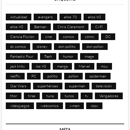
Actualidad
avengers
años 70
años 80
años 90
Batman
Chris Claremont
Ci-Fi
Ciencia Ficción
cine
comics
cómic
DC
dc comics
disney
don pollito
don pollon
Fantastic Four
flash
humor
image
jack kirby
los 90
manga
Marvel
mcu
netflix
PC
pollito
pollon
spiderman
Star Wars
superhéroes
superman
televisión
thor
tiras
tuna
tunos
tv
Vengadores
videojuegos
webcomics
x-men
xbox
META