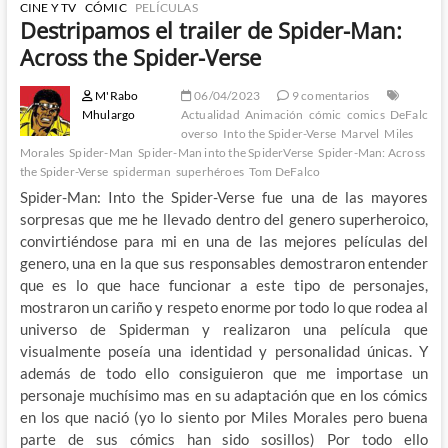
CINE Y TV
CÓMIC
PELÍCULAS
Destripamos el trailer de Spider-Man:
Across the Spider-Verse
M'Rabo
06/04/2023
9 comentarios
Mhulargo
Actualidad
Animación
cómic
comics
DeFalc
overso
Into the Spider-Verse
Marvel
Miles
Morales
Spider-Man
Spider-Man into the SpiderVerse
Spider-Man: Across
the Spider-Verse
spiderman
superhéroes
Tom DeFalco
Spider-Man: Into the Spider-Verse fue una de las mayores
sorpresas que me he llevado dentro del genero superheroico,
convirtiéndose para mi en una de las mejores películas del
genero, una en la que sus responsables demostraron entender
que es lo que hace funcionar a este tipo de personajes,
mostraron un cariño y respeto enorme por todo lo que rodea al
universo de Spiderman y realizaron una película que
visualmente poseía una identidad y personalidad únicas. Y
además de todo ello consiguieron que me importase un
personaje muchísimo mas en su adaptación que en los cómics
en los que nació (yo lo siento por Miles Morales pero buena
parte de sus cómics han sido sosillos) Por todo ello