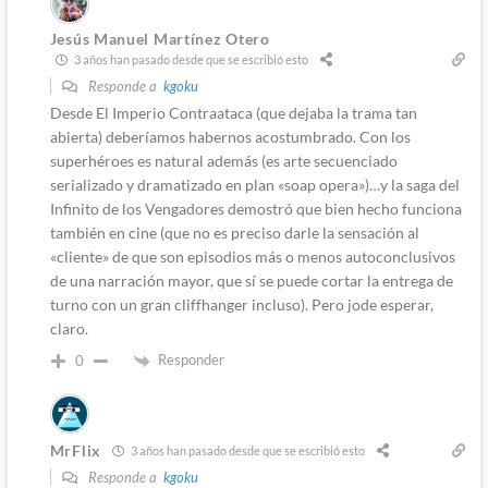
Jesús Manuel Martínez Otero
3 años han pasado desde que se escribió esto
Responde a
kgoku
Desde El Imperio Contraataca (que dejaba la trama tan
abierta) deberíamos habernos acostumbrado. Con los
superhéroes es natural además (es arte secuenciado
serializado y dramatizado en plan «soap opera»)…y la saga del
Infinito de los Vengadores demostró que bien hecho funciona
también en cine (que no es preciso darle la sensación al
«cliente» de que son episodios más o menos autoconclusivos
de una narración mayor, que sí se puede cortar la entrega de
turno con un gran cliffhanger incluso). Pero jode esperar,
claro.
Responder
0
MrFlix
3 años han pasado desde que se escribió esto
Responde a
kgoku