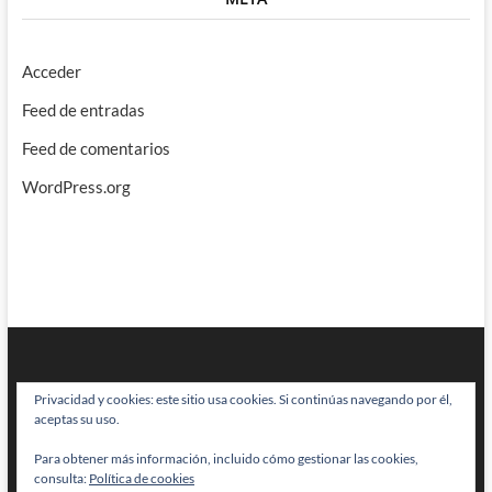
Acceder
Feed de entradas
Feed de comentarios
WordPress.org
Privacidad y cookies: este sitio usa cookies. Si continúas navegando por él,
aceptas su uso.
Para obtener más información, incluido cómo gestionar las cookies,
BRAINSTOMPING
| Diseñado por:
Theme Freesia
|
WordPress
| © Todos
consulta:
Política de cookies
los derechos reservados