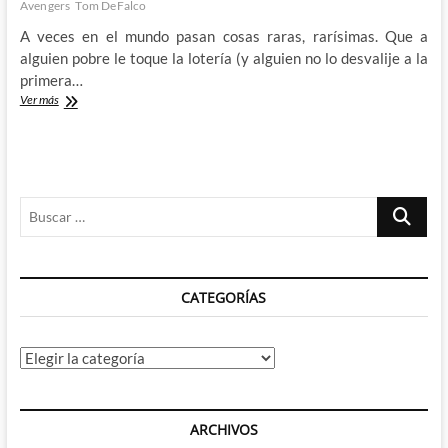
Avengers
Tom DeFalco
A veces en el mundo pasan cosas raras, rarísimas. Que a
alguien pobre le toque la lotería (y alguien no lo desvalije a la
primera…
Chris
Ver más
Claremont
y
Alan
Davis
en
Buscar
Solo
Avengers
…
14:
Hulka,
Abogada
CATEGORÍAS
Categorías
ARCHIVOS