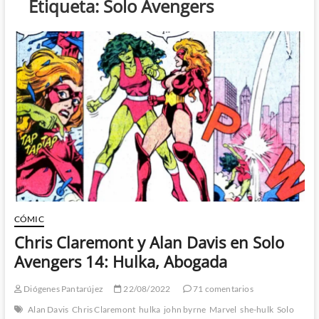
Etiqueta:
Solo Avengers
CÓMIC
Chris Claremont y Alan Davis en Solo
Avengers 14: Hulka, Abogada
Diógenes Pantarújez
22/08/2022
71 comentarios
Alan Davis
Chris Claremont
hulka
john byrne
Marvel
she-hulk
Solo