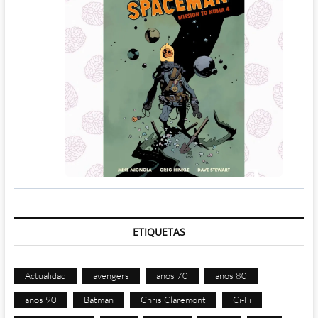
ETIQUETAS
Actualidad
avengers
años 70
años 80
años 90
Batman
Chris Claremont
Ci-Fi