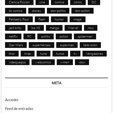
Ciencia Ficción
cine
comics
cómic
DC
dc comics
disney
don pollito
don pollon
Fantastic Four
flash
humor
image
jack kirby
los 90
manga
Marvel
mcu
netflix
PC
pollito
pollon
spiderman
Star Wars
superhéroes
superman
televisión
thor
tiras
tuna
tunos
tv
Vengadores
videojuegos
webcomics
x-men
xbox
META
Acceder
Feed de entradas