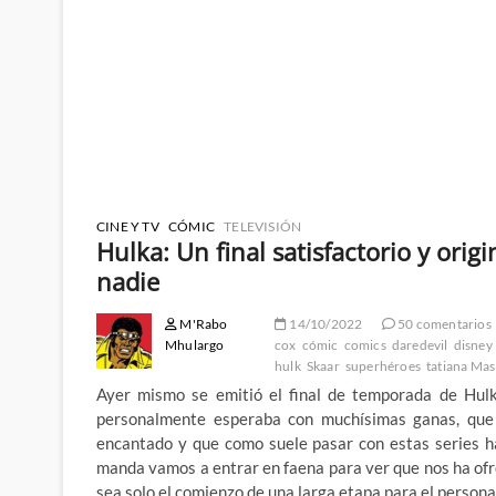
CINE Y TV
CÓMIC
TELEVISIÓN
Hulka: Un final satisfactorio y orig
nadie
M'Rabo
14/10/2022
50 comentarios
Mhulargo
cox
cómic
comics
daredevil
disney
hulk
Skaar
superhéroes
tatiana Mas
Ayer mismo se emitió el final de temporada de Hulk
personalmente esperaba con muchísimas ganas, que
encantado y que como suele pasar con estas series ha
manda vamos a entrar en faena para ver que nos ha of
sea solo el comienzo de una larga etapa para el persona