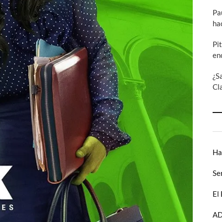
Pa
ha
Pi
en
¿S
Cl
Ha
Se
El
AD