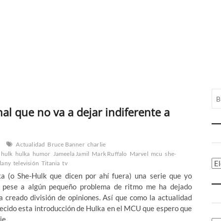
inal que no va a dejar indiferente a
Actualidad
Bruce Banner
charlie
hulk
hulka
humor
Jameela Jamil
Mark Ruffalo
Marvel
mcu
she-
Ca
lany
televisión
Titania
tv
a (o She-Hulk que dicen por ahí fuera) una serie que yo
 pese a algún pequeño problema de ritmo me ha dejado
 creado división de opiniones. Así que como la actualidad
recido esta introducción de Hulka en el MCU que espero que
je.