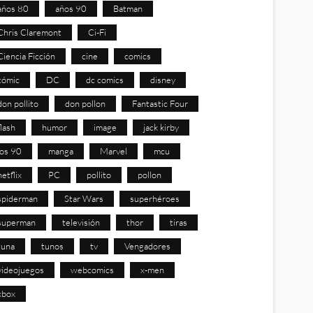
años 80
años 90
Batman
Chris Claremont
Ci-Fi
Ciencia Ficción
cine
comics
cómic
DC
dc comics
disney
don pollito
don pollon
Fantastic Four
flash
humor
image
jack kirby
los 90
manga
Marvel
mcu
netflix
PC
pollito
pollon
spiderman
Star Wars
superhéroes
superman
televisión
thor
tiras
tuna
tunos
tv
Vengadores
videojuegos
webcomics
x-men
xbox