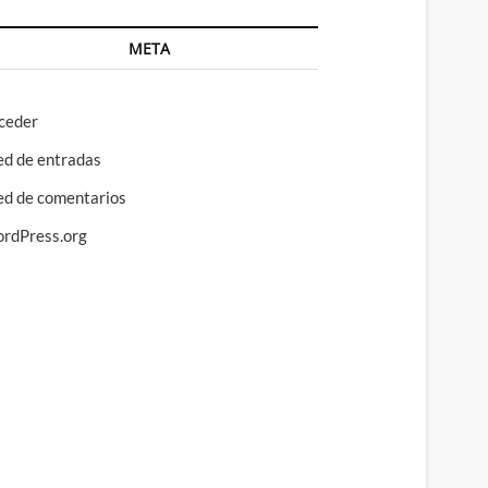
META
ceder
ed de entradas
ed de comentarios
rdPress.org