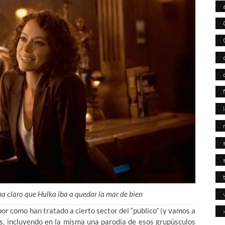
ba claro que Hulka iba a quedar la mar de bien
or como han tratado a cierto sector del “publico” (y vamos a
es, incluyendo en la misma una parodia de esos grupúsculos