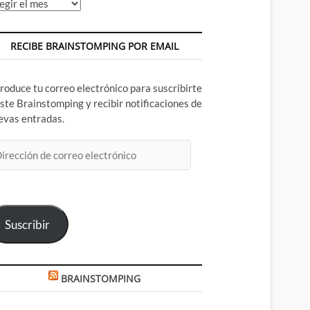
chivos
RECIBE BRAINSTOMPING POR EMAIL
troduce tu correo electrónico para suscribirte
este Brainstomping y recibir notificaciones de
evas entradas.
rección
rreo
ectrónico
Suscribir
BRAINSTOMPING