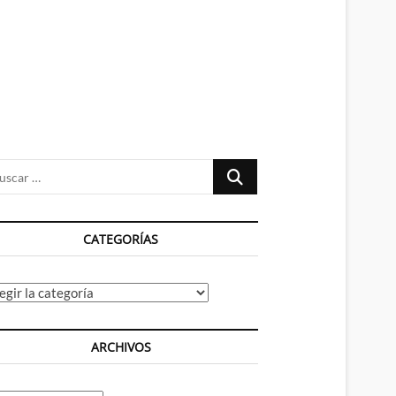
n
ú
Buscar
…
CATEGORÍAS
tegorías
ARCHIVOS