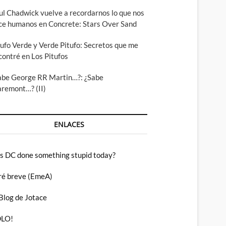
ul Chadwick vuelve a recordarnos lo que nos
ce humanos en Concrete: Stars Over Sand
tufo Verde y Verde Pitufo: Secretos que me
contré en Los Pitufos
abe George RR Martin…?: ¿Sabe
aremont…? (II)
ENLACES
s DC done something stupid today?
ré breve (EmeA)
 Blog de Jotace
LO!