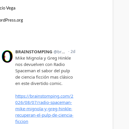
cío Vega
rdPress.org