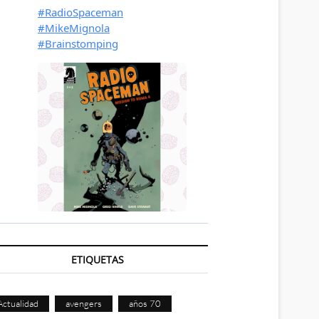
ETIQUETAS
Actualidad
avengers
años 70