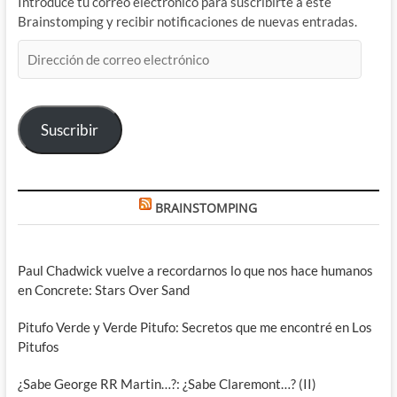
Introduce tu correo electrónico para suscribirte a este
Brainstomping y recibir notificaciones de nuevas entradas.
Dirección
de
correo
electrónico
Suscribir
BRAINSTOMPING
Paul Chadwick vuelve a recordarnos lo que nos hace humanos
en Concrete: Stars Over Sand
Pitufo Verde y Verde Pitufo: Secretos que me encontré en Los
Pitufos
¿Sabe George RR Martin…?: ¿Sabe Claremont…? (II)