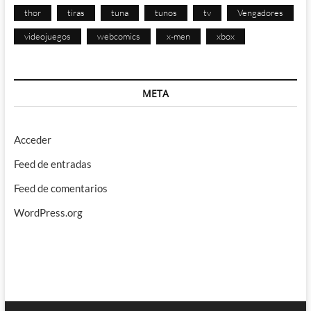
thor
tiras
tuna
tunos
tv
Vengadores
videojuegos
webcomics
x-men
xbox
META
Acceder
Feed de entradas
Feed de comentarios
WordPress.org