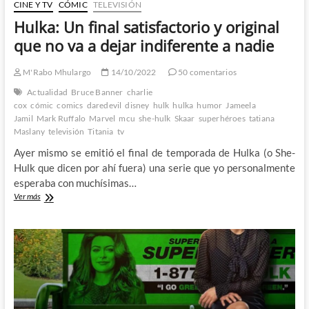
CINE Y TV
CÓMIC
TELEVISIÓN
Hulka: Un final satisfactorio y original
que no va a dejar indiferente a nadie
M'Rabo Mhulargo
14/10/2022
50 comentarios
Actualidad
Bruce Banner
charlie
cox
cómic
comics
daredevil
disney
hulk
hulka
humor
Jameela
Jamil
Mark Ruffalo
Marvel
mcu
she-hulk
Skaar
superhéroes
tatiana
Maslany
televisión
Titania
tv
Ayer mismo se emitió el final de temporada de Hulka (o She-
Hulk que dicen por ahí fuera) una serie que yo personalmente
esperaba con muchísimas…
Hulka:
Ver más
Un
final
satisfactorio
y
original
que
no
va
a