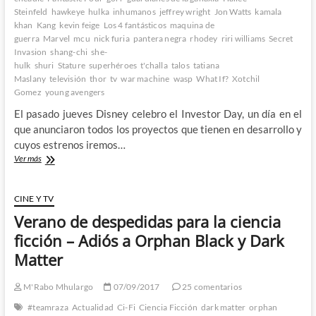
Steinfeld
hawkeye
hulka
inhumanos
jeffrey wright
Jon Watts
kamala
khan
Kang
kevin feige
Los 4 fantásticos
maquina de
guerra
Marvel
mcu
nick furia
pantera negra
rhodey
riri williams
Secret
Invasion
shang-chi
she-
hulk
shuri
Stature
superhéroes
t'challa
talos
tatiana
Maslany
televisión
thor
tv
war machine
wasp
What If?
Xotchil
Gomez
young avengers
El pasado jueves Disney celebro el Investor Day, un día en el
que anunciaron todos los proyectos que tienen en desarrollo y
cuyos estrenos iremos…
Disney
Ver más
tira
la
casa
CINE Y TV
por
Verano de despedidas para la ciencia
la
ventana
ficción – Adiós a Orphan Black y Dark
en
Matter
su
Investor
Day
M'Rabo Mhulargo
07/09/2017
25 comentarios
y
#teamraza
Actualidad
Ci-Fi
Ciencia Ficción
dark matter
orphan
nos