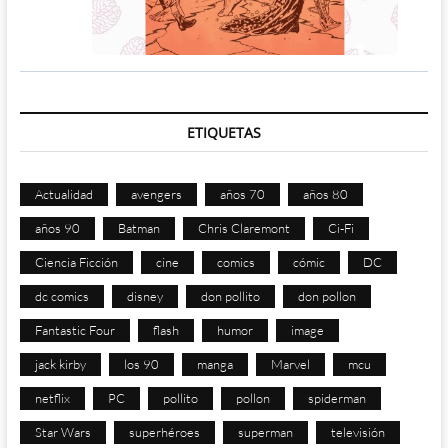
ETIQUETAS
Actualidad
avengers
años 70
años 80
años 90
Batman
Chris Claremont
Ci-Fi
Ciencia Ficción
cine
comics
cómic
DC
dc comics
disney
don pollito
don pollon
Fantastic Four
flash
humor
image
jack kirby
los 90
manga
Marvel
mcu
netflix
PC
pollito
pollon
spiderman
Star Wars
superhéroes
superman
televisión