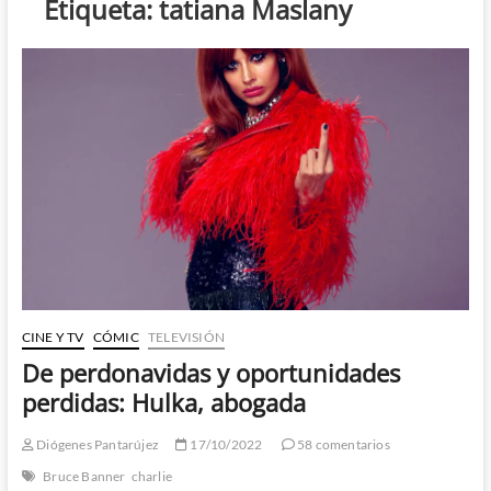
Etiqueta:
tatiana Maslany
CINE Y TV
CÓMIC
TELEVISIÓN
De perdonavidas y oportunidades
perdidas: Hulka, abogada
Diógenes Pantarújez
17/10/2022
58 comentarios
Bruce Banner
charlie