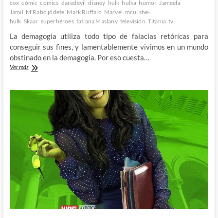
cox
cómic
comics
daredevil
disney
hulk
hulka
humor
Jameela
Jamil
M'Rabo jódete
Mark Ruffalo
Marvel
mcu
she-
hulk
Skaar
superhéroes
tatiana Maslany
televisión
Titania
tv
La demagogia utiliza todo tipo de falacias retóricas para
conseguir sus fines, y lamentablemente vivimos en un mundo
obstinado en la demagogia. Por eso cuesta…
De
Ver más
perdonavidas
y
oportunidades
perdidas:
Hulka,
abogada