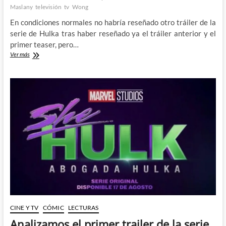
Maslany
televisión
tv
Wong
En condiciones normales no habría reseñado otro tráiler de la
serie de Hulka tras haber reseñado ya el tráiler anterior y el
primer teaser, pero…
She-
Ver más
Hulk:
Attorney
at
Law
–
la
Comic-
Con
de
San
Diego
nos
revela
un
nuevo
trailer
CINE Y TV
CÓMIC
LECTURAS
lleno
de
Analizamos el primer trailer de la serie