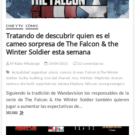
CINE Y TV
CÓMIC
Tratando de descubrir quien es el
cameo sorpresa de The Falcon & the
Winter Soldier esta semana
M'Rabo Mhulargo
14/04/2021
22 comentarios
Actualidad
asgardian
cómic
comics
d-man
Falcon & The Winter
Soldier
hulka
hulkling
Iron lad
Marvel
mcu
Mefisto
Mephisto
sharon
ventura
she-hulk
superhéroes
tatiana Maslany
Wiccan
young avengers
Siguiendo la tradición de Wandavision los responsables de la
serie de The Falcon & the Winter Soldier también quieren
jugar a aumentar las expectativas de…
Tratando
Ver más
de
descubrir
quien
es