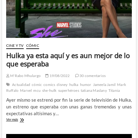
dejar
indiferente
a
nadie
CINE Y TV
CÓMIC
Hulka ya esta aquí y es aun mejor de lo
que esperaba
M'Rabo Mhulargo
19/08/2022
30 comentarios
Actualidad
cómic
comics
disney
hulka
humor
Jameela Jamil
Mark
Ruffalo
Marvel
mcu
she-hulk
superhéroes
tatiana Maslany
Titania
Ayer mismo se estrenó por fin la serie de televisión de Hulka,
un estreno que esperaba con unas ganas tremendas y unas
expectativas altísimas y…
Hulka
Ver más
ya
esta
aquí