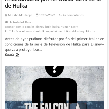
sorpresas
de Hulka
M'Rabo Mhulargo
19/05/2022
49 comentarios
Actualidad
Bruce
Banner
cómic
comics
disney
hulk
hulka
humor
Mark
Ruffalo
Marvel
mcu
she-hulk
superhéroes
tatiana Maslany
Titania
Antes de ayer pudimos disfrutar por fin del primer tráiler en
condiciones de la serie de televisión de Hulka para Disney+
que va a protagonizar…
Analizamos
Ver más
el
primer
trailer
de
la
serie
de
Hulka