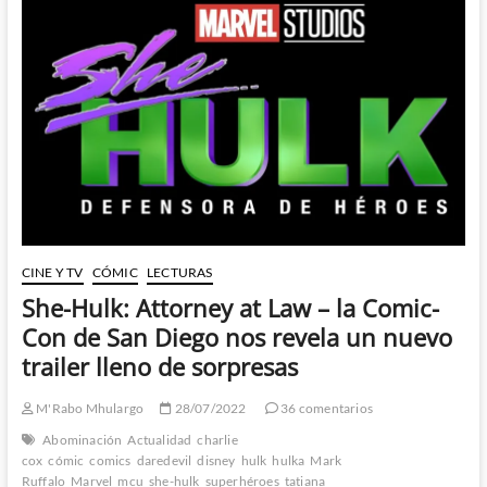
y
es
aun
mejor
de
lo
que
esperaba
CINE Y TV
CÓMIC
LECTURAS
She-Hulk: Attorney at Law – la Comic-
Con de San Diego nos revela un nuevo
trailer lleno de sorpresas
M'Rabo Mhulargo
28/07/2022
36 comentarios
Abominación
Actualidad
charlie
cox
cómic
comics
daredevil
disney
hulk
hulka
Mark
Ruffalo
Marvel
mcu
she-hulk
superhéroes
tatiana