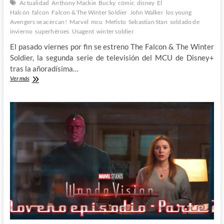
Actualidad
Anthony Mackie
Bucky
cómic
disney
El
Halcón
falcon
Falcon & The Winter Soldier
John Walker
los young
Avengers se acercan!
Marvel
mcu
Mefisto
Sebastian Stan
soldado de
invierno
superhéroes
Usagent
winter soldier
El pasado viernes por fin se estreno The Falcon & The Winter
Soldier, la segunda serie de televisión del MCU de Disney+
tras la añoradísima…
Primeras
Ver más
impresiones
de
The
Falcon
&
The
Winter
Soldier