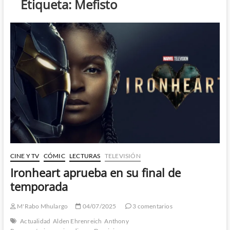
Etiqueta:
Mefisto
CINE Y TV
CÓMIC
LECTURAS
TELEVISIÓN
Ironheart aprueba en su final de
temporada
M'Rabo Mhulargo
04/07/2025
3 comentarios
Actualidad
Alden Ehrenreich
Anthony