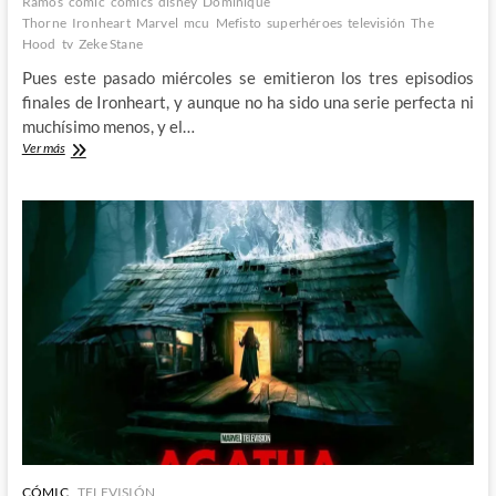
Ramos
cómic
comics
disney
Dominique
Thorne
Ironheart
Marvel
mcu
Mefisto
superhéroes
televisión
The
Hood
tv
Zeke Stane
Pues este pasado miércoles se emitieron los tres episodios
finales de Ironheart, y aunque no ha sido una serie perfecta ni
muchísimo menos, y el…
Ironheart
Ver más
aprueba
en
su
final
de
temporada
CÓMIC
TELEVISIÓN