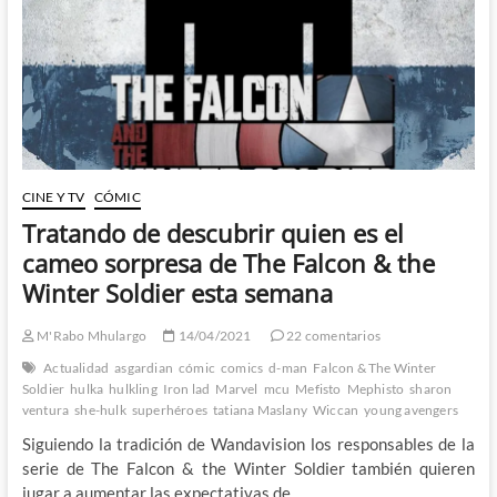
Way
Home
CINE Y TV
CÓMIC
Tratando de descubrir quien es el
cameo sorpresa de The Falcon & the
Winter Soldier esta semana
M'Rabo Mhulargo
14/04/2021
22 comentarios
Actualidad
asgardian
cómic
comics
d-man
Falcon & The Winter
Soldier
hulka
hulkling
Iron lad
Marvel
mcu
Mefisto
Mephisto
sharon
ventura
she-hulk
superhéroes
tatiana Maslany
Wiccan
young avengers
Siguiendo la tradición de Wandavision los responsables de la
serie de The Falcon & the Winter Soldier también quieren
jugar a aumentar las expectativas de…