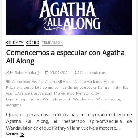
misterio
CINE Y TV
CÓMIC
TELEVISIÓN
Comencemos a especular con Agatha
All Along
M'Rabo Mhulargo
05/09/2024
11 comentarios
Actualidad
Agatha
Agatha All Along
Agatha Harkness
Aubre
Plaza
bruja escarlata
cómic
comics
disney
Joe Locke
Kathryn Hahn
los
young Avengers se acercan!
Marvel
mcu
Mefisto
Patty
Lupone
superhéroes
Wanda Maximoff
Wandavision
Wiccan
young
avengers
Quedan apenas dos semanas para el esperado estreno de
Agatha All Along, el inesperado spin-off/secuela de
Wandavision en el que Kathryn Hahn vuelve a meterse…
Comencemos
Ver más