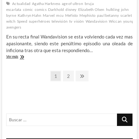
Actualidad
Agatha Harkness
age of ultron
bruja
escarlata
cómic
comics
Darkhold
disney
Elizabeth Olsen
hulkling
john
byrne
Kathryn Hahn
Marvel
mcu
Mefisto
Mephisto
paul betanny
scarlet
witch
Speed
superhéroes
televisión
tv
visión
Wandavision
Wiccan
young
avengers
En su recta final Wandavision se esta volviendo cada vez mas
apasionante, siendo este penúltimo episodio una oleada de
inficiona tras otra que esta respondiendo…
Analizando
Ver más
Wandavision:
Octavo
Paginación
Episodio
Página
Página
Página
1
2
–
siguiente
de
2º
Parte
entradas
Buscar
…