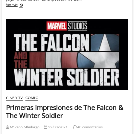
Tratando
Ver más
de
descubrir
quien
es
el
cameo
sorpresa
de
The
Falcon
&
the
Winter
Soldier
esta
semana
CINE Y TV
CÓMIC
Primeras impresiones de The Falcon &
The Winter Soldier
M'Rabo Mhulargo
22/03/2021
40 comentarios