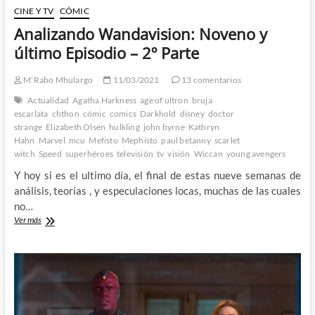
CINE Y TV
CÓMIC
Analizando Wandavision: Noveno y
último Episodio – 2º Parte
M'Rabo Mhulargo
11/03/2021
13 comentarios
Actualidad
Agatha Harkness
age of ultron
bruja
escarlata
chthon
cómic
comics
Darkhold
disney
doctor
strange
Elizabeth Olsen
hulkling
john byrne
Kathryn
Hahn
Marvel
mcu
Mefisto
Mephisto
paul betanny
scarlet
witch
Speed
superhéroes
televisión
tv
visión
Wiccan
young avengers
Y hoy si es el ultimo día, el final de estas nueve semanas de
análisis, teorías , y especulaciones locas, muchas de las cuales
no…
Analizando
Ver más
Wandavision:
Noveno
y
último
Episodio
–
2º