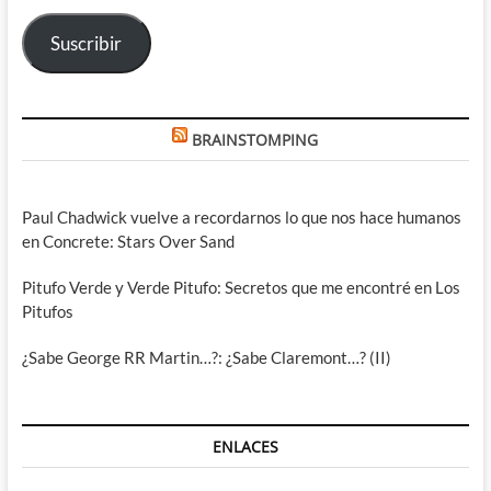
electrónico
Suscribir
BRAINSTOMPING
Paul Chadwick vuelve a recordarnos lo que nos hace humanos
en Concrete: Stars Over Sand
Pitufo Verde y Verde Pitufo: Secretos que me encontré en Los
Pitufos
¿Sabe George RR Martin…?: ¿Sabe Claremont…? (II)
ENLACES