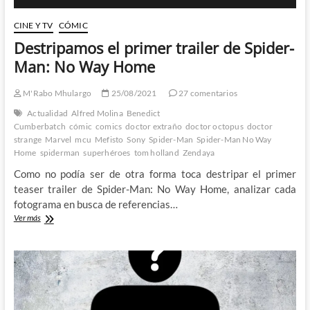
CINE Y TV
CÓMIC
Destripamos el primer trailer de Spider-
Man: No Way Home
M'Rabo Mhulargo
25/08/2021
27 comentarios
Actualidad
Alfred Molina
Benedict
Cumberbatch
cómic
comics
doctor extraño
doctor octopus
doctor
strange
Marvel
mcu
Mefisto
Sony
Spider-Man
Spider-Man No Way
Home
spiderman
superhéroes
tom holland
Zendaya
Como no podía ser de otra forma toca destripar el primer
teaser trailer de Spider-Man: No Way Home, analizar cada
fotograma en busca de referencias…
Destripamos
Ver más
el
primer
trailer
de
Spider-
Man:
No