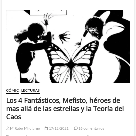
a
especular
con
Agatha
All
Along
CÓMIC
LECTURAS
Los 4 Fantásticos, Mefisto, héroes de
mas allá de las estrellas y la Teoría del
Caos
M'Rabo Mhulargo
17/12/2021
16 comentarios