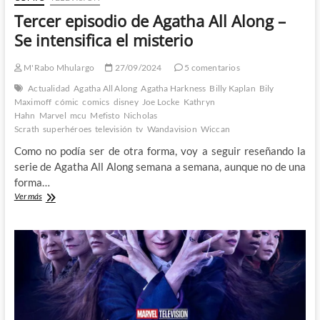
Tercer episodio de Agatha All Along –
Se intensifica el misterio
M'Rabo Mhulargo
27/09/2024
5 comentarios
Actualidad
Agatha All Along
Agatha Harkness
Billy Kaplan
Bily
Maximoff
cómic
comics
disney
Joe Locke
Kathryn
Hahn
Marvel
mcu
Mefisto
Nicholas
Scrath
superhéroes
televisión
tv
Wandavision
Wiccan
Como no podía ser de otra forma, voy a seguir reseñando la
serie de Agatha All Along semana a semana, aunque no de una
forma…
Tercer
Ver más
episodio
de
Agatha
All
Along
–
Se
intensifica
el