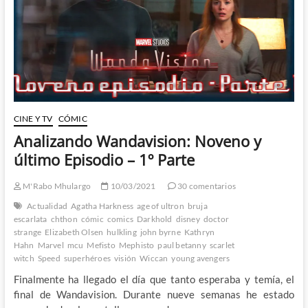
Parte
CINE Y TV
CÓMIC
Analizando Wandavision: Noveno y
último Episodio – 1º Parte
M'Rabo Mhulargo
10/03/2021
30 comentarios
Actualidad
Agatha Harkness
age of ultron
bruja
escarlata
chthon
cómic
comics
Darkhold
disney
doctor
strange
Elizabeth Olsen
hulkling
john byrne
Kathryn
Hahn
Marvel
mcu
Mefisto
Mephisto
paul betanny
scarlet
witch
Speed
superhéroes
visión
Wiccan
young avengers
Finalmente ha llegado el día que tanto esperaba y temía, el
final de Wandavision. Durante nueve semanas he estado