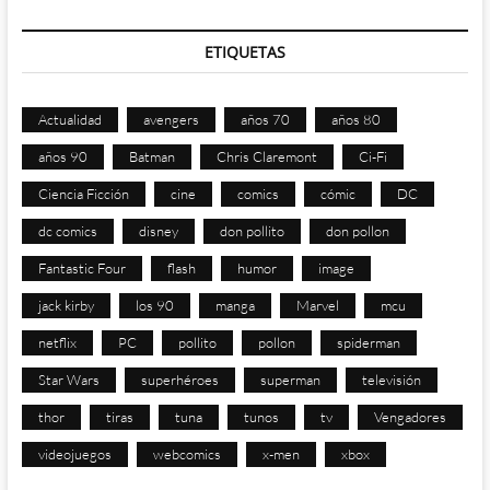
ETIQUETAS
Actualidad
avengers
años 70
años 80
años 90
Batman
Chris Claremont
Ci-Fi
Ciencia Ficción
cine
comics
cómic
DC
dc comics
disney
don pollito
don pollon
Fantastic Four
flash
humor
image
jack kirby
los 90
manga
Marvel
mcu
netflix
PC
pollito
pollon
spiderman
Star Wars
superhéroes
superman
televisión
thor
tiras
tuna
tunos
tv
Vengadores
videojuegos
webcomics
x-men
xbox