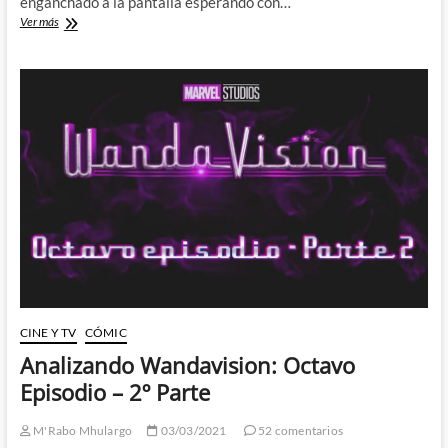
enganchado a la pantalla esperando con…
Analizando
Ver más
Wandavision:
Noveno
y
último
Episodio
–
1º
Parte
CINE Y TV
CÓMIC
Analizando Wandavision: Octavo
Episodio – 2º Parte
M'Rabo Mhulargo
03/03/2021
52 comentarios