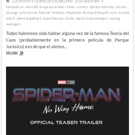
¡LA VISIÓN Y LA BRUJA ESCARLATA!
¡LOS AÑOS 80!
4
fantasticos
años 80
bruja escarlata
cómic
comics
doctor extraño
doctor
strange
john byrne
Marvel
Mefisto
Mephisto
Richard Howell
rom
scarlet
witch
steve englehart
superhéroes
visión
west coast avengers
young
avengers
Todos habremos oído hablar alguna vez de la famosa Teoría del
Caos (probablemente en la primera película de Parque
Jurásico) eso de que el aleteo…
Los
Ver más
4
Fantásticos,
Mefisto,
héroes
de
mas
allá
de
las
estrellas
y
la
Teoría
del
Caos