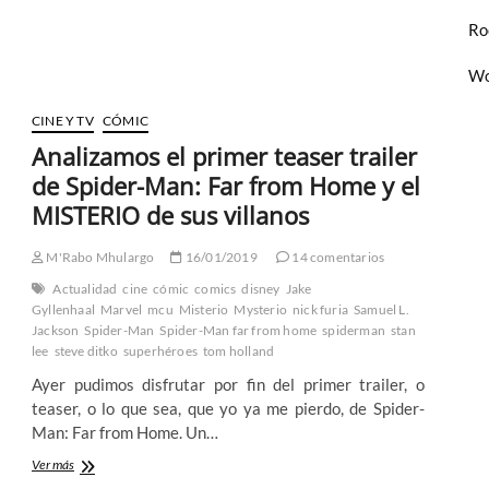
a
un
Ro
acuerdo
y…
Wo
¡Spiderman
vuelve
CINE Y TV
CÓMIC
al
MCU!
Analizamos el primer teaser trailer
de Spider-Man: Far from Home y el
MISTERIO de sus villanos
M'Rabo Mhulargo
16/01/2019
14 comentarios
Actualidad
cine
cómic
comics
disney
Jake
Gyllenhaal
Marvel
mcu
Misterio
Mysterio
nick furia
Samuel L.
Jackson
Spider-Man
Spider-Man far from home
spiderman
stan
lee
steve ditko
superhéroes
tom holland
Ayer pudimos disfrutar por fin del primer trailer, o
teaser, o lo que sea, que yo ya me pierdo, de Spider-
Man: Far from Home. Un…
Analizamos
Ver más
el