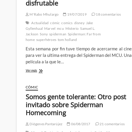
disfrutable
M'Rabo Mhulargo
19/07/2019
18 comentarios
Actualidad
cómic
comics
disney
Jake
Gyllenhaal
Marvel
mcu
Misterio
Samuel L.
Jackson
Sony
spiderman
Spiderman: Far from
home
superhéroes
tom holland
Esta semana por fin tuve tiempo de acercarme al cine
para ver la ultima entrega del Spiderman del MCU. Una
película a la que le…
¿Spiderman:
Ver más
Far
From
Home
CÓMIC
o
Somos gente tolerante: Otro post
Iron
Man
invitado sobre Spiderman
Jr?
Homecoming
Una
película
con
Diógenes Pantarújez
06/08/2017
21 comentarios
problemas