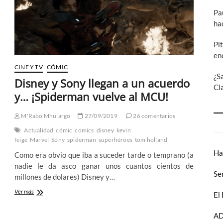
Hawkguy
esta
Pa
semana
ha
Pi
en
CINE Y TV
CÓMIC
¿S
Disney y Sony llegan a un acuerdo
Cl
y… ¡Spiderman vuelve al MCU!
M'Rabo Mhulargo
27/09/2019
26 comentarios
Actualidad
cómic
comics
disney
kevin
feige
Marvel
Sony
spiderman
superhéroes
tom holland
Ha
Como era obvio que iba a suceder tarde o temprano (a
nadie le da asco ganar unos cuantos cientos de
Se
millones de dolares) Disney y…
Disney
Ver más
El
y
Sony
AD
llegan