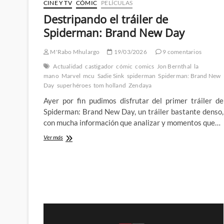
CINE Y TV
CÓMIC
PELÍCULAS
Destripando el tráiler de
Spiderman: Brand New Day
M'Rabo Mhulargo
19/03/2026
9 comentarios
Actualidad
castigador
cómic
comics
Jon Bernthal
la
mano
Marvel
mcu
Sadie Sink
spiderman
Spiderman: Brand New
Day
superhéroes
tom holland
Zendaya
Ayer por fin pudimos disfrutar del primer tráiler de
Spiderman: Brand New Day, un tráiler bastante denso,
con mucha información que analizar y momentos que…
Destripando
Ver más
el
tráiler
de
Spiderman:
Brand
New
Day