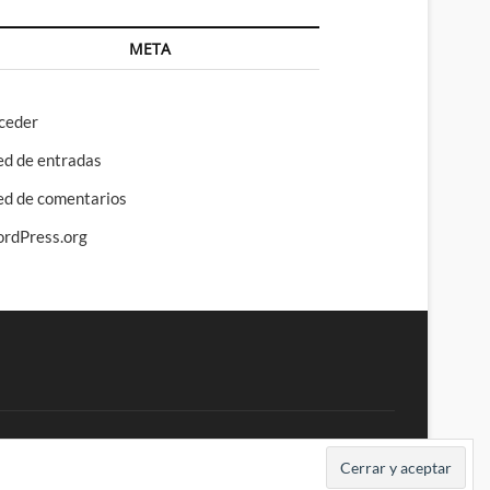
META
ceder
ed de entradas
ed de comentarios
rdPress.org