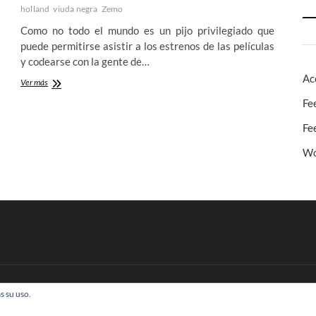
holland
viuda negra
Zemo
Como no todo el mundo es un pijo privilegiado que
puede permitirse asistir a los estrenos de las películas
y codearse con la gente de…
Ac
Capitán
Ver más
América:
Fe
Civil
War
Fe
–
Los
Wo
ganadores
de
la
guerra
hemos
sido
los
espectadores
s su uso.
 Todos los derechos reservados