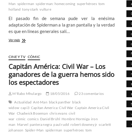
Man
spiderman
spiderman: homecoming
superhéroes
tom
holland
tony stark
vulture
El pasado fin de semana pude ver la enésima
adaptación de Spiderman a la gran pantalla y la verdad
es que en lineas generales salí…
Spiderman:
Ver más
Homecoming
–
Pues
CINE Y TV
CÓMIC
a
Capitán América: Civil War – Los
mi
me
ganadores de la guerra hemos sido
ha
los espectadores
gustado
M'Rabo Mhulargo
18/05/2016
23 comentarios
Actualidad
Ant-Man
black panther
black
widow
capi3
Capitan America: Civil War
Captain America Civil
War
Chadwick Boseman
chris evans
civil
war
cómic
comics
Daniel Brühl
Hombre Hormiga
iron
man
Marvel
pantera negra
paul rudd
robert downey jr
scarlett
johanson
Spider-Man
spiderman
superhéroes
tom