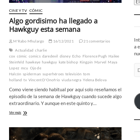
Ar
CINE Y TV
CÓMIC
Algo gordisimo ha llegado a
Hawkguy esta semana
In
M'Rabo Mhulargo
16/12/2021
21 comentarios
a 
Actualidad
charlie
nu
cox
cómic
comics
daredevil
disney
Echo
Florence Pugh
Hailee
Steinfeld
hawkeye
hawkguy
kate bishop
Kingpin
Marvel
Maya
Di
Lopez
mcu
Ojo de
de
Halcón
spiderman
superhéroes
televisión
tom
co
holland
tv
Vincent D'Onofrio
viuda negra
Yelena Belova
el
Como viene siendo habitual por aquí solo reseñamos el
episodio de la semana de Hawkguy cuando sucede algo
extraordinario. Y aunque en este quinto y…
Algo
Ver más
gordisimo
ha
llegado
a