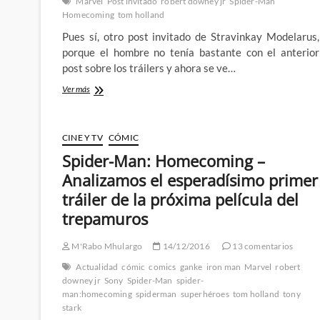
Marvel
Post invitado
robert downey jr
Spider-Man
pero
Homecoming
tom holland
altamente
disfrutable
Pues sí, otro post invitado de Stravinkay Modelarus,
porque el hombre no tenía bastante con el anterior
post sobre los tráilers y ahora se ve…
Somos
Ver más
gente
tolerante:
Otro
CINE Y TV
CÓMIC
post
invitado
Spider-Man: Homecoming –
sobre
Analizamos el esperadísimo primer
Spiderman
Homecoming
tráiler de la próxima película del
trepamuros
M'Rabo Mhulargo
14/12/2016
13 comentarios
Actualidad
cómic
comics
ganke
iron man
Marvel
robert
downey jr
Sony
Spider-Man
spider-
man:homecoming
spiderman
superhéroes
tom holland
tony
stark