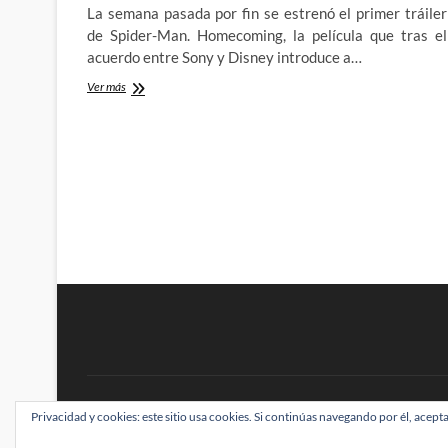
La semana pasada por fin se estrenó el primer tráiler
de Spider-Man. Homecoming, la película que tras el
acuerdo entre Sony y Disney introduce a…
Spider-
Ver más
Man:
Homecoming
–
Analizamos
el
esperadísimo
primer
tráiler
de
la
próxima
película
del
trepamuros
BRAINSTOMPING
Privacidad y cookies: este sitio usa cookies. Si continúas navegando por él, acepta
| Diseñado por:
Theme Freesia
|
WordPress
| ©