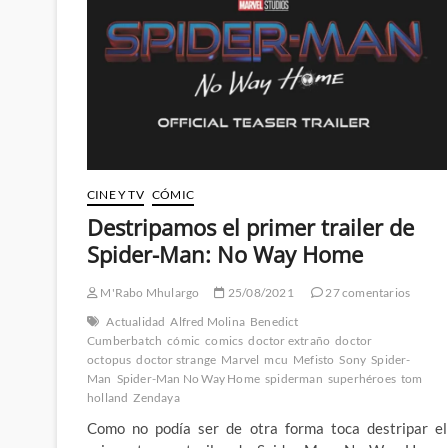
CINE Y TV
CÓMIC
Destripamos el primer trailer de
Spider-Man: No Way Home
M'Rabo Mhulargo
25/08/2021
27 comentarios
Actualidad
Alfred Molina
Benedict
Cumberbatch
cómic
comics
doctor extraño
doctor
octopus
doctor strange
Marvel
mcu
Mefisto
Sony
Spider-
Man
Spider-Man No Way Home
spiderman
superhéroes
tom
holland
Zendaya
Como no podía ser de otra forma toca destripar el