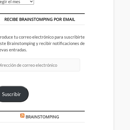
chivos
RECIBE BRAINSTOMPING POR EMAIL
troduce tu correo electrónico para suscribirte
este Brainstomping y recibir notificaciones de
evas entradas.
rección
rreo
ectrónico
Suscribir
BRAINSTOMPING