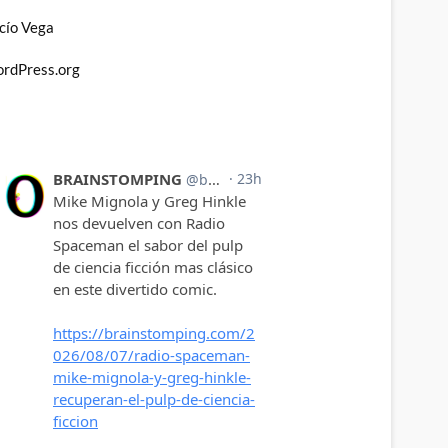
cío Vega
rdPress.org