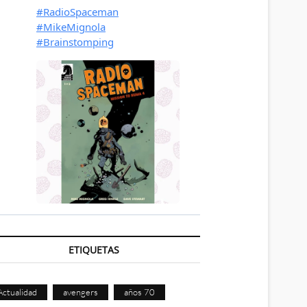
ETIQUETAS
Actualidad
avengers
años 70