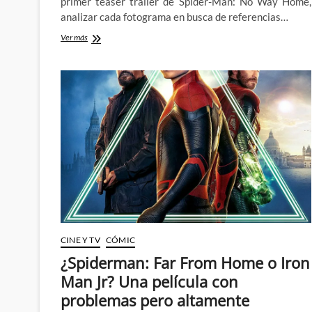
primer teaser trailer de Spider-Man: No Way Home,
analizar cada fotograma en busca de referencias…
Destripamos
Ver más
el
primer
trailer
de
Spider-
Man:
No
Way
Home
CINE Y TV
CÓMIC
¿Spiderman: Far From Home o Iron
Man Jr? Una película con
problemas pero altamente