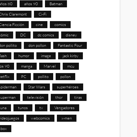
años 80
años 90
Batman
Chris Claremont
Ci-Fi
Ciencia Ficción
cine
comics
cómic
DC
dc comics
disney
don pollito
don pollon
Fantastic Four
flash
humor
image
jack kirby
los 90
manga
Marvel
mcu
netflix
PC
pollito
pollon
spiderman
Star Wars
superhéroes
superman
televisión
thor
tiras
tuna
tunos
tv
Vengadores
videojuegos
webcomics
x-men
xbox