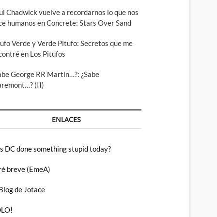
ul Chadwick vuelve a recordarnos lo que nos
ce humanos en Concrete: Stars Over Sand
tufo Verde y Verde Pitufo: Secretos que me
contré en Los Pitufos
abe George RR Martin…?: ¿Sabe
aremont…? (II)
ENLACES
s DC done something stupid today?
ré breve (EmeA)
 Blog de Jotace
LO!