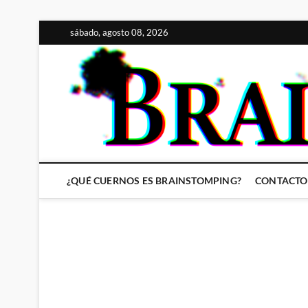
Saltar
sábado, agosto 08, 2026
al
contenido
¿QUÉ CUERNOS ES BRAINSTOMPING?
CONTACTO