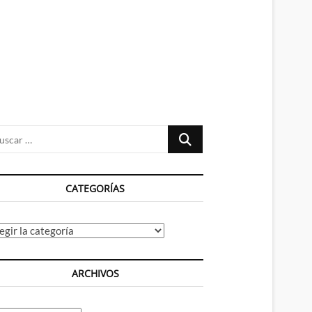
n
ú
Buscar
…
CATEGORÍAS
tegorías
ARCHIVOS