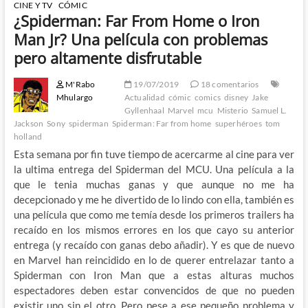
CINE Y TV
CÓMIC
¿Spiderman: Far From Home o Iron
Man Jr? Una película con problemas
pero altamente disfrutable
M'Rabo
19/07/2019
18 comentarios
Mhulargo
Actualidad
cómic
comics
disney
Jake
Gyllenhaal
Marvel
mcu
Misterio
Samuel L.
Jackson
Sony
spiderman
Spiderman: Far from home
superhéroes
tom
holland
Esta semana por fin tuve tiempo de acercarme al cine para ver
la ultima entrega del Spiderman del MCU. Una película a la
que le tenia muchas ganas y que aunque no me ha
decepcionado y me he divertido de lo lindo con ella, también es
una película que como me temía desde los primeros trailers ha
recaído en los mismos errores en los que cayo su anterior
entrega (y recaído con ganas debo añadir). Y es que de nuevo
en Marvel han reincidido en lo de querer entrelazar tanto a
Spiderman con Iron Man que a estas alturas muchos
espectadores deben estar convencidos de que no pueden
existir uno sin el otro. Pero pese a ese pequeño problema y