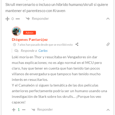
Skrull mercenario o incluso un híbrido humano/skrull si quiere
mantener el parentesco con Kraven
Responder
0
Admin
Diógenes Pantarújez
7 años han pasado desde que se escribió esto
Responde a
Carlos
Loki moría en Thor y resucitaba en Vengadores sin dar
muchas explicaciones; no es algo normal en el MCU pero
claro, hay que tener en cuenta que han tenido tan pocos
villanos de envergadura que tampoco han tenido mucho
interés en resucitarlos.
Y el Camaleón si siguen la temática de las dos películas
anteriores perfectamente podría ser un humano usando una
investigación de Stark sobre los skrulls… ¡Porque los veo
capaces!
Responder
1