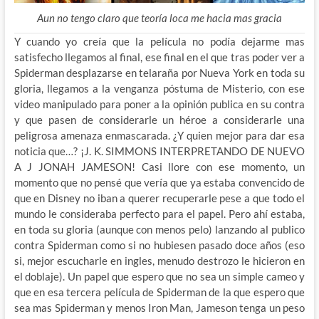
Aun no tengo claro que teoría loca me hacia mas gracia
Y cuando yo creía que la película no podía dejarme mas
satisfecho llegamos al final, ese final en el que tras poder ver a
Spiderman desplazarse en telaraña por Nueva York en toda su
gloria, llegamos a la venganza póstuma de Misterio, con ese
video manipulado para poner a la opinión publica en su contra
y que pasen de considerarle un héroe a considerarle una
peligrosa amenaza enmascarada. ¿Y quien mejor para dar esa
noticia que…? ¡J. K. SIMMONS INTERPRETANDO DE NUEVO
A J JONAH JAMESON! Casi llore con ese momento, un
momento que no pensé que vería que ya estaba convencido de
que en Disney no iban a querer recuperarle pese a que todo el
mundo le consideraba perfecto para el papel. Pero ahí estaba,
en toda su gloria (aunque con menos pelo) lanzando al publico
contra Spiderman como si no hubiesen pasado doce años (eso
si, mejor escucharle en ingles, menudo destrozo le hicieron en
el doblaje). Un papel que espero que no sea un simple cameo y
que en esa tercera película de Spiderman de la que espero que
sea mas Spiderman y menos Iron Man, Jameson tenga un peso