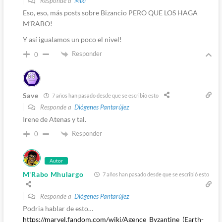
Responde a
Miki
Eso, eso, más posts sobre Bizancio PERO QUE LOS HAGA
M’RABO!
Y así igualamos un poco el nivel!
Responder
0
Save
7 años han pasado desde que se escribió esto
Responde a
Diógenes Pantarújez
Irene de Atenas y tal.
Responder
0
Autor
M'Rabo Mhulargo
7 años han pasado desde que se escribió esto
Responde a
Diógenes Pantarújez
Podria hablar de esto…
https://marvel.fandom.com/wiki/Agence_Byzantine_(Earth-