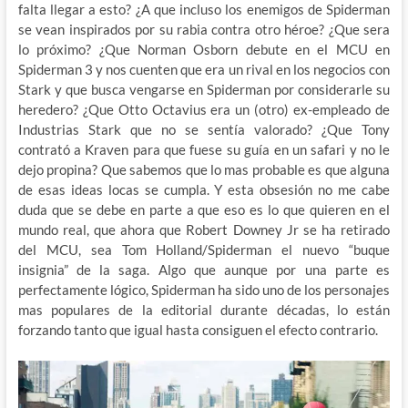
falta llegar a esto? ¿A que incluso los enemigos de Spiderman
se vean inspirados por su rabia contra otro héroe? ¿Que sera
lo próximo? ¿Que Norman Osborn debute en el MCU en
Spiderman 3 y nos cuenten que era un rival en los negocios con
Stark y que busca vengarse en Spiderman por considerarle su
heredero? ¿Que Otto Octavius era un (otro) ex-empleado de
Industrias Stark que no se sentía valorado? ¿Que Tony
contrató a Kraven para que fuese su guía en un safari y no le
dejo propina? Que sabemos que lo mas probable es que alguna
de esas ideas locas se cumpla. Y esta obsesión no me cabe
duda que se debe en parte a que eso es lo que quieren en el
mundo real, que ahora que Robert Downey Jr se ha retirado
del MCU, sea Tom Holland/Spiderman el nuevo “buque
insignia” de la saga. Algo que aunque por una parte es
perfectamente lógico, Spiderman ha sido uno de los personajes
mas populares de la editorial durante décadas, lo están
forzando tanto que igual hasta consiguen el efecto contrario.