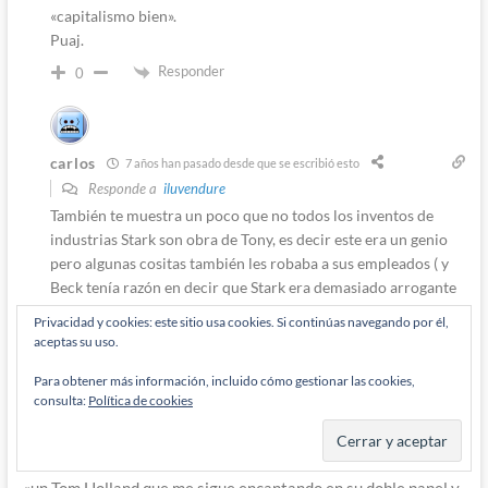
«capitalismo bien».
Puaj.
Responder
0
carlos
7 años han pasado desde que se escribió esto
Responde a
iluvendure
También te muestra un poco que no todos los inventos de
industrias Stark son obra de Tony, es decir este era un genio
pero algunas cositas también les robaba a sus empleados ( y
Beck tenía razón en decir que Stark era demasiado arrogante
como para sacarle todo el partido que tenía a la tecnología
Privacidad y cookies: este sitio usa cookies. Si continúas navegando por él,
holográfica)
aceptas su uso.
Responder
0
Para obtener más información, incluido cómo gestionar las cookies,
consulta:
Política de cookies
Álex
7 años han pasado desde que se escribió esto
«un Tom Holland que me sigue encantando en su doble papel y