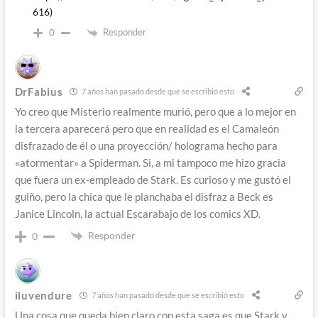
616)
Responder
0
DrFabius
7 años han pasado desde que se escribió esto
Yo creo que Misterio realmente murió, pero que a lo mejor en
la tercera aparecerá pero que en realidad es el Camaleón
disfrazado de él o una proyección/ holograma hecho para
«atormentar» a Spiderman. Si, a mi tampoco me hizo gracia
que fuera un ex-empleado de Stark. Es curioso y me gustó el
guiño, pero la chica que le planchaba el disfraz a Beck es
Janice Lincoln, la actual Escarabajo de los comics XD.
Responder
0
iluvendure
7 años han pasado desde que se escribió esto
Una cosa que queda bien claro con esta saga es que Stark y