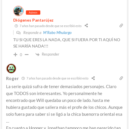
Admin
Diógenes Pantarújez
7 años han pasado desde que se escribió esto
Responde a
M'Rabo Mhulargo
TU SI QUE ERES LA NADA, QUE SI FUERA POR TI AQUÍ NO
SE HARÍA NADA!!!
Responder
0
Roger
7 años han pasado desde que se escribió esto
La serie quizá sufra de tener demasiados personajes. Claro
que TODOS son interesantes. Yo personalmente he
encontrado que Will quedaba un poco de lado. hasta me
hubiera gustado que saliera más el profe de los chicos. Aunque
solo fuera para saber si se ligó a la chica buenorra oriental esa
…
En cuanto a Hopper y Jonathan tampoco me han parecido tan