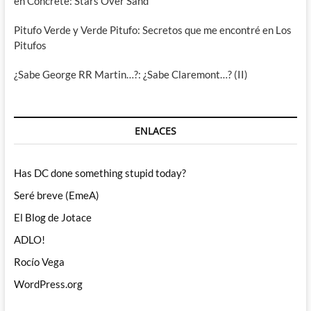
en Concrete: Stars Over Sand
Pitufo Verde y Verde Pitufo: Secretos que me encontré en Los
Pitufos
¿Sabe George RR Martin…?: ¿Sabe Claremont…? (II)
ENLACES
Has DC done something stupid today?
Seré breve (EmeA)
El Blog de Jotace
ADLO!
Rocío Vega
WordPress.org