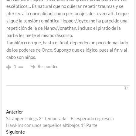
escépticos… Es natural que no quieran repetir traumas y se
aferren a la normalidad, como personajes de Lovecraft. Lo que
si que la tensión romántica Hopper/Joyce me ha parecido una
repetición de la de Nancy/Jonathan. Incluso el pirado de la
barba les mete el mismo discurso.
También creo que, hasta el final, dependen un poco demasiado
de los poderes de Once. Supongo que es lógico, pues al fin y al
cabo son niños.
Responder
0
Navegación
Entrada
Anterior
anterior:
Stranger Things 3º Temporada – El esperado regreso a
de
Hawkins con unos pequeños altibajos 1º Parte
entradas
Entrada
Siguiente