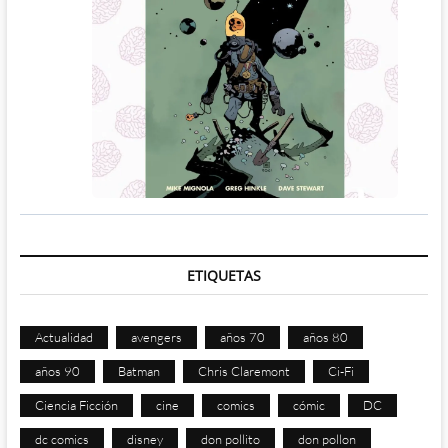
ETIQUETAS
Actualidad
avengers
años 70
años 80
años 90
Batman
Chris Claremont
Ci-Fi
Ciencia Ficción
cine
comics
cómic
DC
dc comics
disney
don pollito
don pollon