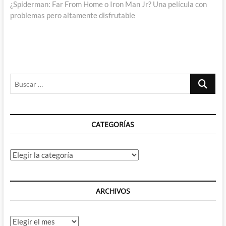
siguiente:
¿Spiderman: Far From Home o Iron Man Jr? Una película con
problemas pero altamente disfrutable
Buscar
…
CATEGORÍAS
Categorías
ARCHIVOS
Archivos