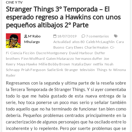
CINE Y TV
Stranger Things 3º Temporada – El
esperado regreso a Hawkins con unos
pequeños altibajos 2º Parte
M'Rabo
18/07/2019
7 comentarios
Mhulargo
Actualidad
años 80
Caleb McLaughlin
Cara
Buono
Cary Elwes
Charlie Heaton
Ci-
Fi
Ciencia Ficción
Dacre Montgomery
David Harbour
Duffer
brothers
Finn Wolfhard
Gaten Matarazzo
hermanos duffer
Joe
Keery
Maya Hawke
Millie Bobby Brown
Natalia Dyer
netflix
Noah
Schnapp
Priah Ferguson
Sadie Sink
Stranger
televisión
Things
tv
Winona
Ryder
Regresamos con la segunda y ultima parte de la reseña sobre
la Tercera Temporada de Stranger Things. Y si ayer comentaba
todo lo que me había gustado de esta nueva entrega de la
serie, hoy toca ponerse un poco mas serio y señalar también
todo aquello que no ha terminado de funcionar tan bien como
debería. Pequeños problemas centrados principalmente en la
caracterización de algunos personajes que ha oscilado entre lo
incoherente y lo repelente. Pero por suerte problemas que se