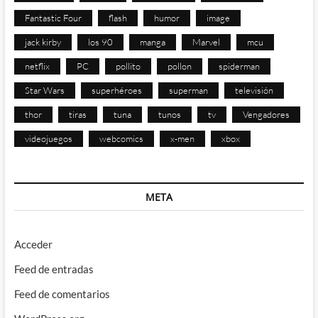
Fantastic Four
flash
humor
image
jack kirby
los 90
manga
Marvel
mcu
netflix
PC
pollito
pollon
spiderman
Star Wars
superhéroes
superman
televisión
thor
tiras
tuna
tunos
tv
Vengadores
videojuegos
webcomics
x-men
xbox
META
Acceder
Feed de entradas
Feed de comentarios