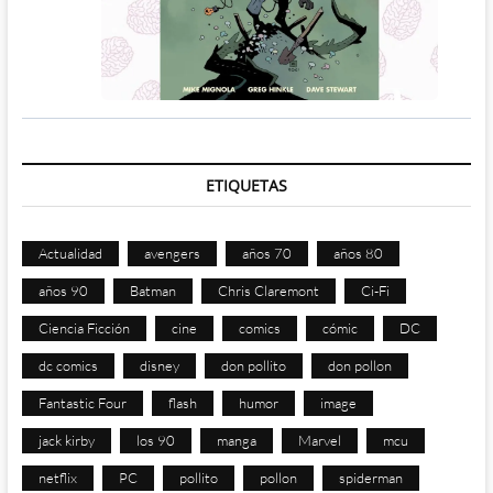
ETIQUETAS
Actualidad
avengers
años 70
años 80
años 90
Batman
Chris Claremont
Ci-Fi
Ciencia Ficción
cine
comics
cómic
DC
dc comics
disney
don pollito
don pollon
Fantastic Four
flash
humor
image
jack kirby
los 90
manga
Marvel
mcu
netflix
PC
pollito
pollon
spiderman