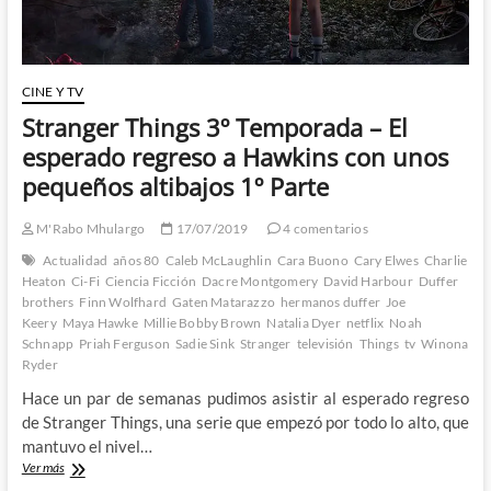
2º
Parte
CINE Y TV
Stranger Things 3º Temporada – El
esperado regreso a Hawkins con unos
pequeños altibajos 1º Parte
M'Rabo Mhulargo
17/07/2019
4 comentarios
Actualidad
años 80
Caleb McLaughlin
Cara Buono
Cary Elwes
Charlie
Heaton
Ci-Fi
Ciencia Ficción
Dacre Montgomery
David Harbour
Duffer
brothers
Finn Wolfhard
Gaten Matarazzo
hermanos duffer
Joe
Keery
Maya Hawke
Millie Bobby Brown
Natalia Dyer
netflix
Noah
Schnapp
Priah Ferguson
Sadie Sink
Stranger
televisión
Things
tv
Winona
Ryder
Hace un par de semanas pudimos asistir al esperado regreso
de Stranger Things, una serie que empezó por todo lo alto, que
mantuvo el nivel…
Stranger
Ver más
Things