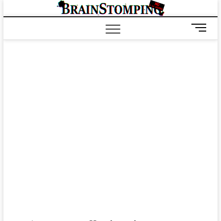
Saltar
BRAIN
ALL-NEW! ALL-
al
DIFFERENT!
contenido
B
o
t
ó
n
d
e
m
e
n
ú