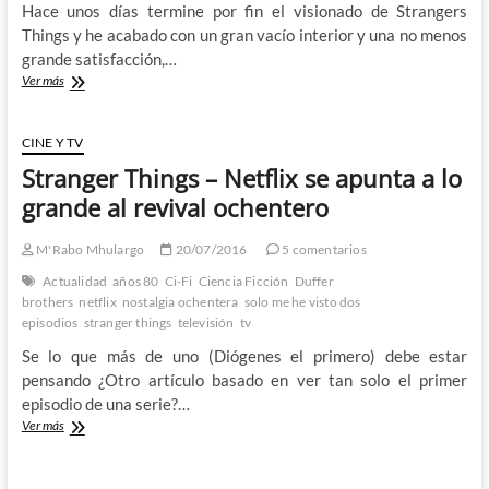
Hace unos días termine por fin el visionado de Strangers
Things y he acabado con un gran vacío interior y una no menos
grande satisfacción,…
Stranger
Ver más
Things
[Netflix]
–
CINE Y TV
No
Stranger Things – Netflix se apunta a lo
era
simplemente
grande al revival ochentero
lo
que
M'Rabo Mhulargo
20/07/2016
5 comentarios
esperaba,
ha
Actualidad
años 80
Ci-Fi
Ciencia Ficción
Duffer
sido
brothers
netflix
nostalgia ochentera
solo me he visto dos
muchísimo
episodios
stranger things
televisión
tv
mas
Se lo que más de uno (Diógenes el primero) debe estar
pensando ¿Otro artículo basado en ver tan solo el primer
episodio de una serie?…
Stranger
Ver más
Things
–
Netflix