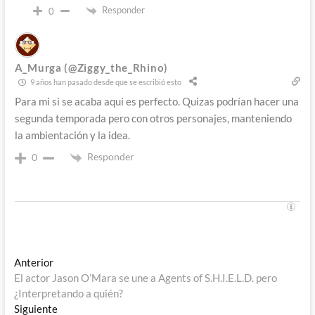
Responder
0
A_Murga (@Ziggy_the_Rhino)
9 años han pasado desde que se escribió esto
Para mi si se acaba aqui es perfecto. Quizas podrían hacer una
segunda temporada pero con otros personajes, manteniendo
la ambientación y la idea.
Responder
0
Navegación
Entrada
Anterior
anterior:
El actor Jason O’Mara se une a Agents of S.H.I.E.L.D. pero
de
¿Interpretando a quién?
entradas
Entrada
Siguiente