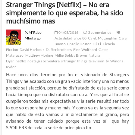
Stranger Things [Netflix] – No era
simplemente lo que esperaba, ha sido
muchísimo mas
M'Rabo
04/08/2016
3 comentarios
Mhulargo
Actualidad
años 80
Caleb McLaughlin
Cara
Buono
Charlie Heaton
Ci-Fi
Ciencia
Ficción
David Harbour
Duffer brothers
Finn Wolfhard
Gaten
Matarazzo
Matthew Modine
Millie Bobby Brown
Natalia
Dyer
netflix
nostalgia ochentera
srtranger things
televisión
tv
Winona
Ryder
Hace unos días termine por fin el visionado de Strangers
Things y he acabado con un gran vacío interior y una no menos
grande satisfacción, porque he disfrutado de esta serie como
hacía tiempo que no disfrutaba con otra. Y es que al final se
cumplieron todas mis expectativas y la serie resultó ser todo
lo que yo esperaba y mucho más. Y como ya es la segunda vez
que hablo de esto vamos a ir directamente al grano, pero
avisando de tener cuidado porque esta vez sí que hay
SPOILERS de toda la serie de principio a fin.