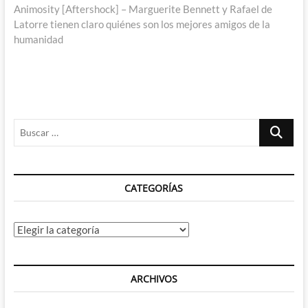
siguiente:
Animosity [Aftershock] – Marguerite Bennett y Rafael de
Latorre tienen claro quiénes son los mejores amigos de la
humanidad
Buscar
…
CATEGORÍAS
Categorías
ARCHIVOS