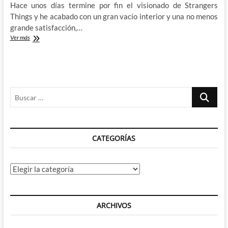
Hace unos días termine por fin el visionado de Strangers
Things y he acabado con un gran vacío interior y una no menos
grande satisfacción,…
Stranger
Ver más
Things
[Netflix]
–
No
era
Buscar
simplemente
lo
…
que
esperaba,
ha
CATEGORÍAS
sido
muchísimo
mas
Categorías
ARCHIVOS