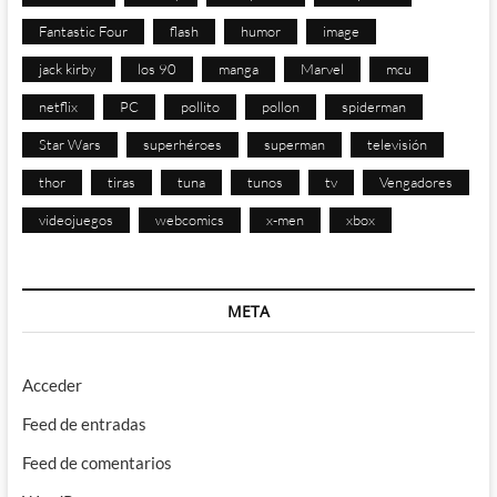
Fantastic Four
flash
humor
image
jack kirby
los 90
manga
Marvel
mcu
netflix
PC
pollito
pollon
spiderman
Star Wars
superhéroes
superman
televisión
thor
tiras
tuna
tunos
tv
Vengadores
videojuegos
webcomics
x-men
xbox
META
Acceder
Feed de entradas
Feed de comentarios