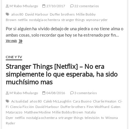
ella
M'Rabo Mhulargo
27/10/2017
22 comentarios
regresamos
años 80
David Harbour
Duffer brothers
Millie Bobby
a
Brown
netflix
nostalgia ochentera
stranger things
wynona ryder
lo
mejor
Por si alguien ha vivido debajo de una piedra o no tiene alma o
de
ambas cosas, solo recordar que hoy se ha estrenado por fin…
los
¡¡HA
Ver más
80
VUELTO
STRANGER
THINGS!!
CINE Y TV
Stranger Things [Netflix] – No era
simplemente lo que esperaba, ha sido
muchísimo mas
M'Rabo Mhulargo
04/08/2016
3 comentarios
Actualidad
años 80
Caleb McLaughlin
Cara Buono
Charlie Heaton
Ci-
Fi
Ciencia Ficción
David Harbour
Duffer brothers
Finn Wolfhard
Gaten
Matarazzo
Matthew Modine
Millie Bobby Brown
Natalia
Dyer
netflix
nostalgia ochentera
srtranger things
televisión
tv
Winona
Ryder