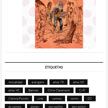
ETIQUETAS
Actualidad
avengers
años 70
años 80
años 90
Batman
Chris Claremont
Ci-Fi
Ciencia Ficción
cine
comics
cómic
DC
dc comics
disney
don pollito
don pollon