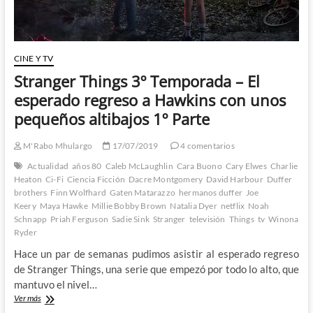
2º
Parte
CINE Y TV
Stranger Things 3º Temporada – El
esperado regreso a Hawkins con unos
pequeños altibajos 1º Parte
M'Rabo Mhulargo
17/07/2019
4 comentarios
Actualidad
años 80
Caleb McLaughlin
Cara Buono
Cary Elwes
Charlie
Heaton
Ci-Fi
Ciencia Ficción
Dacre Montgomery
David Harbour
Duffer
brothers
Finn Wolfhard
Gaten Matarazzo
hermanos duffer
Joe
Keery
Maya Hawke
Millie Bobby Brown
Natalia Dyer
netflix
Noah
Schnapp
Priah Ferguson
Sadie Sink
Stranger
televisión
Things
tv
Winona
Ryder
Hace un par de semanas pudimos asistir al esperado regreso
de Stranger Things, una serie que empezó por todo lo alto, que
mantuvo el nivel…
Stranger
Ver más
Things