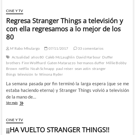
3º
Temporada
CINE Y TV
–
Regresa Stranger Things a televisión y
El
esperado
con ella regresamos a lo mejor de los
regreso
80
a
Hawkins
con
M'Rabo Mhulargo
07/11/2017
33 comentarios
unos
Actualidad
años 80
Caleb McLaughlin
David Harbour
Duffer
pequeños
brothers
Finn Wolfhard
Gaten Matarazzo
hermanos duffer
Millie Bobby
altibajos
Brown
netflix
Noah Schnapp
paul reiser
sean astin
stranger
1º
things
televisión
tv
Winona Ryder
Parte
La semana pasada por fin terminó la larga espera (que se me
estaba haciendo eterna) y Stranger Things volvió a televisión
de la mano de…
Regresa
Ver más
Stranger
Things
a
CINE Y TV
televisión
¡¡HA VUELTO STRANGER THINGS!!
y
con