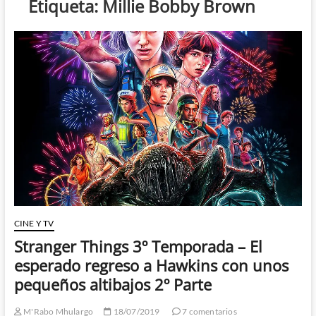
Etiqueta:
Millie Bobby Brown
CINE Y TV
Stranger Things 3º Temporada – El
esperado regreso a Hawkins con unos
pequeños altibajos 2º Parte
M'Rabo Mhulargo
18/07/2019
7 comentarios