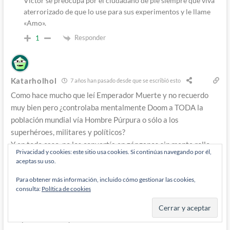
Victor se preocupa por el ciudadano de pie siempre que viva
aterrorizado de que lo use para sus experimentos y le llame
«Amo».
Responder
1
Katarholhol
7 años han pasado desde que se escribió esto
Como hace mucho que leí Emperador Muerte y no recuerdo
muy bien pero ¿controlaba mentalmente Doom a TODA la
población mundial vía Hombre Púrpura o sólo a los
superhéroes, militares y políticos?
Y en todo caso, no los convertía en zánganos sin mente rollo
Privacidad y cookies: este sitio usa cookies. Si continúas navegando por él,
Apokolips, los ciudadanos estaban controlados para no
aceptas su uso.
cometer crímenes, delitos ni violencia y rendirle pleitesia,
Para obtener más información, incluido cómo gestionar las cookies,
pero poco más. La gente era feliz pero es que además tenían
consulta:
Política de cookies
motivo para ello. Vivían en una utopía. De hecho el único que
las pasaba putas era Von Doom por la aplastante carga y
responsabilidad que había asumido.