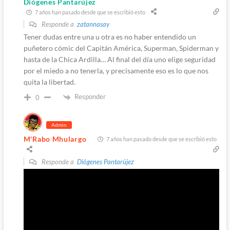
Diógenes Pantarújez
7 años han pasado desde que se escribió esto
Responde a
zatannasay
Tener dudas entre una u otra es no haber entendido un
puñetero cómic del Capitán América, Superman, Spiderman y
hasta de la Chica Ardilla… Al final del día uno elige seguridad
por el miedo a no tenerla, y precisamente eso es lo que nos
quita la libertad.
Responder
0
Admin
M'Rabo Mhulargo
7 años han pasado desde que se escribió esto
Responde a
Diógenes Pantarújez