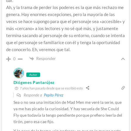
dar.
Ah, y la trama de perder los poderes es la que más rechazo me
genera. Hay enormes excepciones, pero la mayoría de las
veces se hace supongo para que el personaje sea «accesible» y
más «cercano» a los lectores y no sé qué más, y justamente
termina sacando al personaje de su entorno, cuando se intenta
que el personaje se familiarice con él y tenga la oportunidad
de conocerlo. Eh, veremos que tal.
Responder
0
Autor
Diógenes Pantarújez
7 años han pasado desde que se escribió esto
Responde a
Pepito Pérez
Sea o no sea una imitación de Mad Men me veré la serie, que
ya me has picado la curiosidad. Y hay secuela de She Could
Fly que todavía la tengo pendiente porque prefiero leerla del
tirón, pero esa cae fijo.
Y lo peor de la trama «sin poderes» es que en la mayor parte