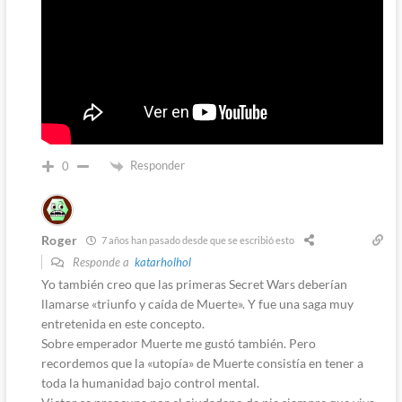
Responder
0
Roger
7 años han pasado desde que se escribió esto
Responde a
katarholhol
Yo también creo que las primeras Secret Wars deberían
llamarse «triunfo y caída de Muerte». Y fue una saga muy
entretenida en este concepto.
Sobre emperador Muerte me gustó también. Pero
recordemos que la «utopía» de Muerte consistía en tener a
toda la humanidad bajo control mental.