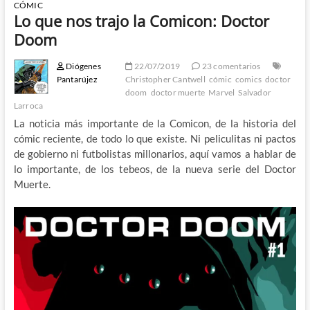
CÓMIC
Lo que nos trajo la Comicon: Doctor
Doom
Diógenes
22/07/2019
23 comentarios
Pantarújez
Christopher Cantwell
cómic
comics
doctor
doom
doctor muerte
Marvel
Salvador
Larroca
La noticia más importante de la Comicon, de la historia del
cómic reciente, de todo lo que existe. Ni peliculitas ni pactos
de gobierno ni futbolistas millonarios, aquí vamos a hablar de
lo importante, de los tebeos, de la nueva serie del Doctor
Muerte.