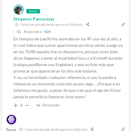
Autor
Diógenes Pantarújez
7 años han pasado desde que se escribió esto
Responde a
Vizh
En tiempos de Lee/Kirby asomaba en los 4F una vez al año, a
lo cual había que sumar apariciones en otras series. Luego ya
en los 70/80 aquello fue un despiporre, porque como bien
dices llegamos a tener al muertebot loco y a Kristoff durante
la etapa postByrne con Englehart, y eso no hizo más que
provocar que aparecieran los dos más todavía.
Y no, no he evitado cualquier referencia, si uso la palabra
infame en un momento concreto es por algo… ¡Porque a mi
infamous me gustó, a pesar de que creo que el ego de Victor
jamás le permitiría llamarse «iron man»!
Responder
3
Save
7 años han pasado desde que se escribió esto