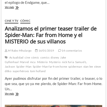
el epílogo de Endgame, que…
Último
Ver más
trailer
de
Spider-
CINE Y TV
CÓMIC
Man:
Analizamos el primer teaser trailer de
Far
From
Spider-Man: Far from Home y el
Home
MISTERIO de sus villanos
M'Rabo Mhulargo
16/01/2019
14 comentarios
Actualidad
cine
cómic
comics
disney
Jake
Gyllenhaal
Marvel
mcu
Misterio
Mysterio
nick furia
Samuel L.
Jackson
Spider-Man
Spider-Man far from home
spiderman
stan lee
steve
ditko
superhéroes
tom holland
Ayer pudimos disfrutar por fin del primer trailer, o teaser, o lo
que sea, que yo ya me pierdo, de Spider-Man: Far from Home.
Un…
Analizamos
Ver más
el
primer
teaser