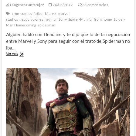
Diógenes Pantarújez
26/08/2019
33 comentarios
cine
comics
futbol
Marvel
marvel
studios
negociaciones
neymar
Sony
Spider-Man far from home
Spider-
Man Homecoming
spiderman
Alguien habló con Deadline y le dijo que lo de la negociación
entre Marvel y Sony para seguir con el trato de Spiderman no
iba…
Marvel,
Ver más
Sony,
Spiderman
y
los
tatuajes
de
Neymar:
Usando
a
la
opinión
pública
como
arma
arrojadiza