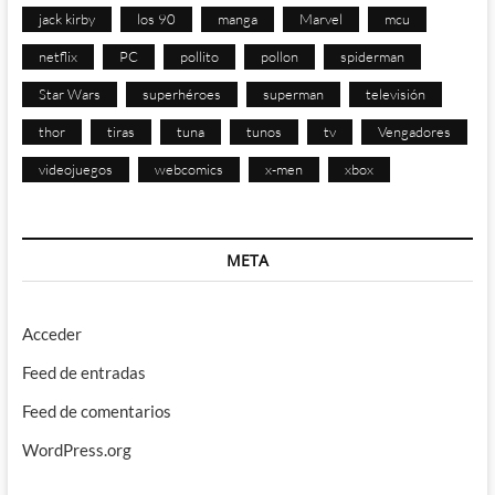
jack kirby
los 90
manga
Marvel
mcu
netflix
PC
pollito
pollon
spiderman
Star Wars
superhéroes
superman
televisión
thor
tiras
tuna
tunos
tv
Vengadores
videojuegos
webcomics
x-men
xbox
META
Acceder
Feed de entradas
Feed de comentarios
WordPress.org