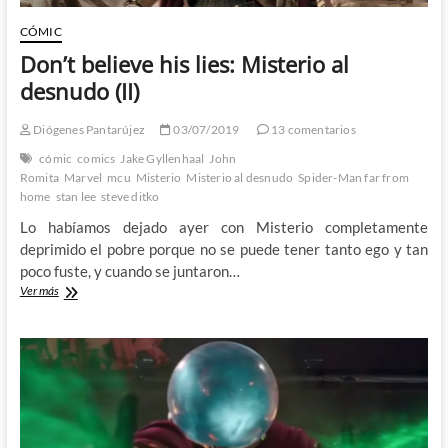
CÓMIC
Don’t believe his lies: Misterio al
desnudo (II)
Diógenes Pantarújez
03/07/2019
13 comentarios
cómic
comics
Jake Gyllenhaal
John
Romita
Marvel
mcu
Misterio
Misterio al desnudo
Spider-Man far from
home
stan lee
steve ditko
Lo habíamos dejado ayer con Misterio completamente
deprimido el pobre porque no se puede tener tanto ego y tan
poco fuste, y cuando se juntaron…
Don’t
Ver más
believe
his
lies:
Misterio
al
desnudo
(II)