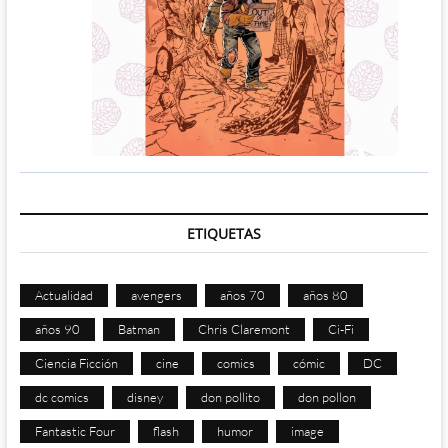
ETIQUETAS
Actualidad
avengers
años 70
años 80
años 90
Batman
Chris Claremont
Ci-Fi
Ciencia Ficción
cine
comics
cómic
DC
dc comics
disney
don pollito
don pollon
Fantastic Four
flash
humor
image