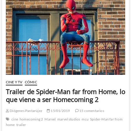
trailer
de
Spider-
Man:
Far
from
Home
y
el
MISTERIO
de
sus
villanos
CINE Y TV
CÓMIC
Trailer de Spider-Man far from Home, lo
que viene a ser Homecoming 2
Diógenes Pantarújez
15/01/2019
15 comentarios
cine
homecoming 2
Marvel
marvel studios
mcu
Spider-Man far from
home
trailer