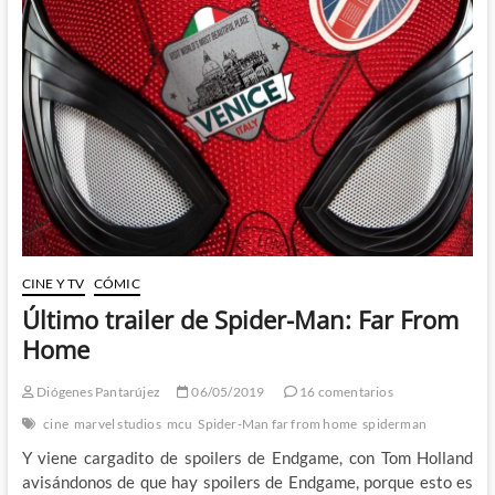
Aquella
maravillosa
pecera
de
Steve
Ditko
CINE Y TV
CÓMIC
Último trailer de Spider-Man: Far From
Home
Diógenes Pantarújez
06/05/2019
16 comentarios
cine
marvel studios
mcu
Spider-Man far from home
spiderman
Y viene cargadito de spoilers de Endgame, con Tom Holland
avisándonos de que hay spoilers de Endgame, porque esto es