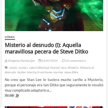
CÓMIC
Misterio al desnudo (I): Aquella
maravillosa pecera de Steve Ditko
Diógenes Pantarújez
02/07/2019
22 comentarios
cómic
comics
Jake Gyllenhaal
Marvel
mcu
Misterio
Misterio al
desnudo
Spider-Man far from home
stan lee
steve ditko
No creo que Stan Lee le tuviera mucho cariño a Mysterio,
porque el personaje era tan Ditko que seguramente le resultó
muy complicado adaptarlo a…
Misterio
Ver más
al
desnudo
(I):