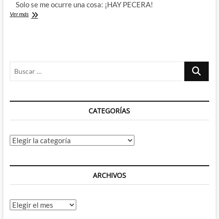
Solo se me ocurre una cosa: ¡HAY PECERA!
Trailer
Ver más
de
Spider-
Man
far
from
Buscar
Home,
lo
…
que
viene
a
CATEGORÍAS
ser
Homecoming
2
Categorías
ARCHIVOS
Archivos