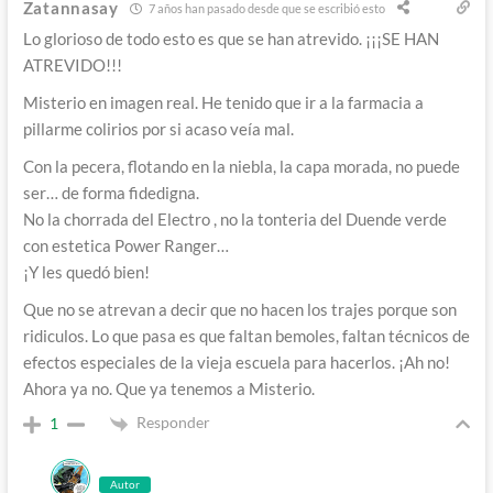
Zatannasay
7 años han pasado desde que se escribió esto
Lo glorioso de todo esto es que se han atrevido. ¡¡¡SE HAN
ATREVIDO!!!
Misterio en imagen real. He tenido que ir a la farmacia a
pillarme colirios por si acaso veía mal.
Con la pecera, flotando en la niebla, la capa morada, no puede
ser… de forma fidedigna.
No la chorrada del Electro , no la tonteria del Duende verde
con estetica Power Ranger…
¡Y les quedó bien!
Que no se atrevan a decir que no hacen los trajes porque son
ridiculos. Lo que pasa es que faltan bemoles, faltan técnicos de
efectos especiales de la vieja escuela para hacerlos. ¡Ah no!
Ahora ya no. Que ya tenemos a Misterio.
Responder
1
Autor