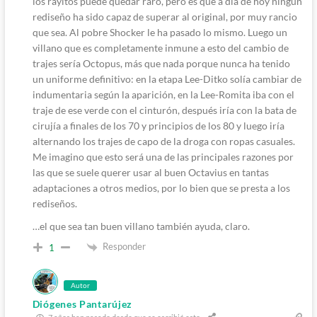
los rayitos puede quedar raro, pero es que a dia de hoy ningún
rediseño ha sido capaz de superar al original, por muy rancio
que sea. Al pobre Shocker le ha pasado lo mismo. Luego un
villano que es completamente inmune a esto del cambio de
trajes sería Octopus, más que nada porque nunca ha tenido
un uniforme definitivo: en la etapa Lee-Ditko solía cambiar de
indumentaria según la aparición, en la Lee-Romita iba con el
traje de ese verde con el cinturón, después iría con la bata de
cirujía a finales de los 70 y principios de los 80 y luego iría
alternando los trajes de capo de la droga con ropas casuales.
Me imagino que esto será una de las principales razones por
las que se suele querer usar al buen Octavius en tantas
adaptaciones a otros medios, por lo bien que se presta a los
rediseños.
…el que sea tan buen villano también ayuda, claro.
Responder
1
Autor
Diógenes Pantarújez