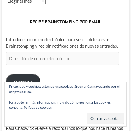
Archivos
RECIBE BRAINSTOMPING POR EMAIL
Introduce tu correo electrónico para suscribirte a este
Brainstomping y recibir notificaciones de nuevas entradas.
Dirección
de
correo
electrónico
Suscribir
Privacidad y cookies: este sitio usa cookies. Si continúas navegando por él,
aceptas su uso.
Para obtener más información, incluido cómo gestionar las cookies,
BRAINSTOMPING
consulta:
Política de cookies
Paul Chadwick vuelve a recordarnos lo que nos hace humanos