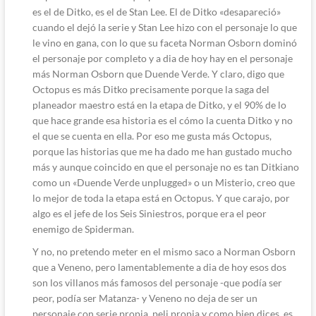
es el de Ditko, es el de Stan Lee. El de Ditko «desapareció»
cuando el dejó la serie y Stan Lee hizo con el personaje lo que
le vino en gana, con lo que su faceta Norman Osborn dominó
el personaje por completo y a dia de hoy hay en el personaje
más Norman Osborn que Duende Verde. Y claro, digo que
Octopus es más Ditko precisamente porque la saga del
planeador maestro está en la etapa de Ditko, y el 90% de lo
que hace grande esa historia es el cómo la cuenta Ditko y no
el que se cuenta en ella. Por eso me gusta más Octopus,
porque las historias que me ha dado me han gustado mucho
más y aunque coincido en que el personaje no es tan Ditkiano
como un «Duende Verde unplugged» o un Misterio, creo que
lo mejor de toda la etapa está en Octopus. Y que carajo, por
algo es el jefe de los Seis Siniestros, porque era el peor
enemigo de Spiderman.
Y no, no pretendo meter en el mismo saco a Norman Osborn
que a Veneno, pero lamentablemente a dia de hoy esos dos
son los villanos más famosos del personaje -que podía ser
peor, podía ser Matanza- y Veneno no deja de ser un
personaje con serie propia, peli propia y como bien dices, es