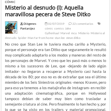
CÓMIC
Misterio al desnudo (I): Aquella
maravillosa pecera de Steve Ditko
Diógenes
02/07/2019
22 comentarios
Pantarújez
cómic
comics
Jake
Gyllenhaal
Marvel
mcu
Misterio
Misterio al
desnudo
Spider-Man far from home
stan lee
steve ditko
No creo que Stan Lee le tuviera mucho cariño a Mysterio,
porque el personaje era tan Ditko que seguramente le resultó
muy complicado adaptarlo a los modos y maneras del resto de
los personajes de Marvel. Y creo que les pasó más o menos lo
mismo a los sucesores de Lee, que -dejando de lado algún
imitador- no llegaron a recuperar a Mysterio casi hasta la
década de los 80; por eso no es de extrañar que sea el último
miembro de los Seis Siniestros originales -menos Kraven, pero
para eso ya tenemos a los matajirafas de instagram- en recibir
una adaptación cinematográfica, porque en Hollywood
tampoco debían de saber muy bien como trasladar a
semejante criatura al cine. Pero finalmente lo han hecho y, por
lo que se ha visto en los trailers y material promocional,