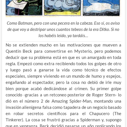
Como Batman, pero con una pecera en la cabeza. Eso sí, os aviso
de que voy a destripar unos cuantos tebeos de la era Ditko. Si no
los habéis leído, ya tardáis…
No se extienden mucho en las motivaciones que mueven a
Quentin Beck para convertirse en Mysterio, pero podemos
deducir que su problema está en que es un amargado en toda
regla. Empezó como extra recibiendo todos los golpes de otro
y luego pasó a ganarse la vida como técnico de efectos
especiales, siempre viviendo en un mundo de humo y espejos,
engañando al espectador, pero la cosa no debió de irle muy
bien porque acabó dedicándose al crimen. Su primer golpe
conocido -gracias a un retconeo posterior de Roger Stern- lo
dió en el número 2 de Amazing Spider-Man, montando una
invasión alienígena falsa como tapadera de un negocio basado
en robar secretos científicos para el Chapucero (The
Tinkerer). La cosa se frustró gracias a Spiderman y, supongo
que en venganza, Beck decidió pasarse un año replicando los