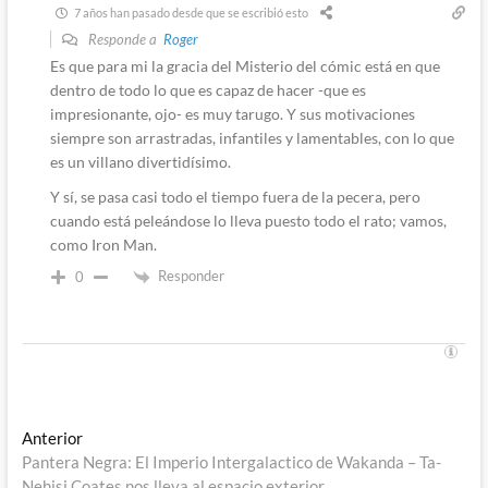
7 años han pasado desde que se escribió esto
Responde a
Roger
Es que para mi la gracia del Misterio del cómic está en que
dentro de todo lo que es capaz de hacer -que es
impresionante, ojo- es muy tarugo. Y sus motivaciones
siempre son arrastradas, infantiles y lamentables, con lo que
es un villano divertidísimo.
Y sí, se pasa casi todo el tiempo fuera de la pecera, pero
cuando está peleándose lo lleva puesto todo el rato; vamos,
como Iron Man.
Responder
0
Navegación
Entrada
Anterior
anterior:
Pantera Negra: El Imperio Intergalactico de Wakanda – Ta-
de
Nehisi Coates nos lleva al espacio exterior