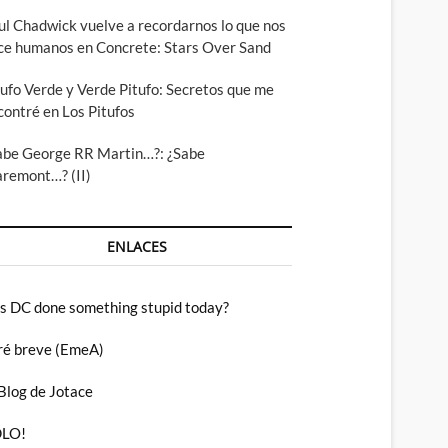
ul Chadwick vuelve a recordarnos lo que nos
ce humanos en Concrete: Stars Over Sand
tufo Verde y Verde Pitufo: Secretos que me
contré en Los Pitufos
abe George RR Martin…?: ¿Sabe
aremont…? (II)
ENLACES
s DC done something stupid today?
ré breve (EmeA)
 Blog de Jotace
LO!