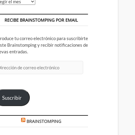
chivos
RECIBE BRAINSTOMPING POR EMAIL
troduce tu correo electrónico para suscribirte
este Brainstomping y recibir notificaciones de
evas entradas.
rección
rreo
ectrónico
Suscribir
BRAINSTOMPING