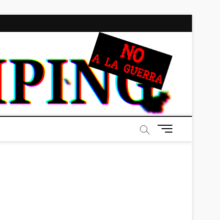
BRAI
ALL-NEW!
ALL-
DIFFERENT!
B
o
t
ó
n
d
e
m
e