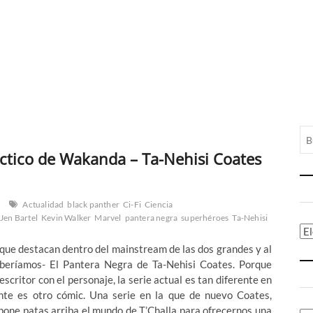
actico de Wakanda – Ta-Nehisi Coates
Actualidad
black panther
Ci-Fi
Ciencia
Jen Bartel
Kevin Walker
Marvel
pantera negra
superhéroes
Ta-Nehisi
Ca
que destacan dentro del mainstream de las dos grandes y al
beríamos- El Pantera Negra de Ta-Nehisi Coates. Porque
scritor con el personaje, la serie actual es tan diferente en
nte es otro cómic. Una serie en la que de nuevo Coates,
pone patas arriba el mundo de T’Challa para ofrecernos una