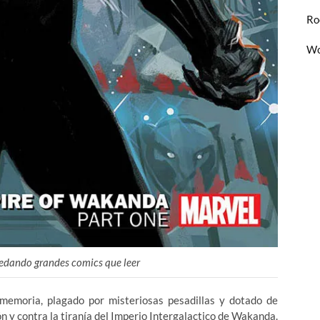
Ro
Wo
uedando grandes comics que leer
memoria, plagado por misteriosas pesadillas y dotado de
ón y contra la tiranía del Imperio Intergalactico de Wakanda.