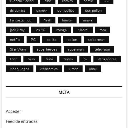
Ciencia Ficción
cine
comics
cómic
DC
dc comics
disney
don pollito
don pollon
Fantastic Four
flash
humor
image
jack kirby
los 90
manga
Marvel
mcu
netflix
PC
pollito
pollon
spiderman
Star Wars
superhéroes
superman
televisión
thor
tiras
tuna
tunos
tv
Vengadores
videojuegos
webcomics
x-men
xbox
META
Acceder
Feed de entradas