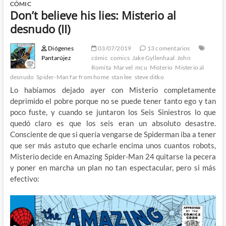
CÓMIC
Don’t believe his lies: Misterio al
desnudo (II)
Diógenes
03/07/2019
13 comentarios
Pantarújez
cómic
comics
Jake Gyllenhaal
John
Romita
Marvel
mcu
Misterio
Misterio al
desnudo
Spider-Man far from home
stan lee
steve ditko
Lo habíamos dejado ayer con Misterio completamente
deprimido el pobre porque no se puede tener tanto ego y tan
poco fuste, y cuando se juntaron los Seis Siniestros lo que
quedó claro es que los seis eran un absoluto desastre.
Consciente de que si quería vengarse de Spiderman iba a tener
que ser más astuto que echarle encima unos cuantos robots,
Misterio decide en Amazing Spider-Man 24 quitarse la pecera
y poner en marcha un plan no tan espectacular, pero si más
efectivo: