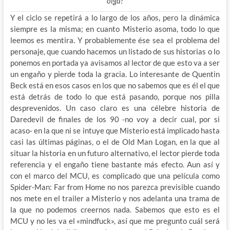
oiga!
Y el ciclo se repetirá a lo largo de los años, pero la dinámica
siempre es la misma; en cuanto Misterio asoma, todo lo que
leemos es mentira. Y probablemente ése sea el problema del
personaje, que cuando hacemos un listado de sus historias o lo
ponemos en portada ya avisamos al lector de que esto va a ser
un engaño y pierde toda la gracia. Lo interesante de Quentin
Beck está en esos casos en los que no sabemos que es él el que
está detrás de todo lo que está pasando, porque nos pilla
desprevenidos. Un caso claro es una célebre historia de
Daredevil de finales de los 90 -no voy a decir cual, por si
acaso- en la que ni se intuye que Misterio está implicado hasta
casi las últimas páginas, o el de Old Man Logan, en la que al
situar la historia en un futuro alternativo, el lector pierde toda
referencia y el engaño tiene bastante más efecto. Aun así y
con el marco del MCU, es complicado que una película como
Spider-Man: Far from Home no nos parezca previsible cuando
nos mete en el trailer a Misterio y nos adelanta una trama de
la que no podemos creernos nada. Sabemos que esto es el
MCU y no les va el «mindfuck», así que me pregunto cuál será