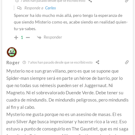
7 años han pasado desde que se escribió esto
Responde a
Carlos
Spencer ha ido mucho más allá, pero tengo la esperanza de
que siendo Misterio como es, acabe siendo en realidad quien-
tu-ya-sabes.
Responder
1
Roger
7 años han pasado desde que se escribió esto
Mysterio no e sun gran villano, pero es que se supone que
Spider-man siempre será en parte un héroe de barrio, por lo
que no todas sus némesis pueden ser el Juggernaut. Ni
Magneto. Ni el sobrevalorado Duende Verde. Debe tener su
cuadra de mindundis. De mindundis peligrosos, pero mindundis
al fin y al cabo.
Mysterio me gusta porque no es un asesino de masas. El es
puro Silver Age busca impresionar y hacerse rico a la vez. Eso
estuvo a punto de conseguirlo en The Gauntlet, que es mi saga