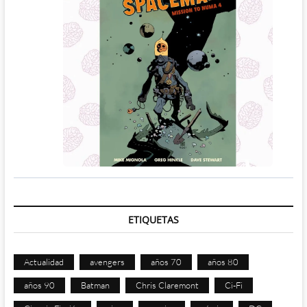
ETIQUETAS
Actualidad
avengers
años 70
años 80
años 90
Batman
Chris Claremont
Ci-Fi