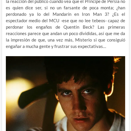
la reacción del público cuando vea que el Príncipe de Persia no
es quien dice ser, si no un farsante de poca monta; ¿han
perdonado ya lo del Mandarín en Iron Man 3? ¿Es el
espectador medio del MCU -ese que no lee tebeos- capaz de
perdonar los engaños de Quentin Beck? Las primeras
reacciones parece que andan un poco divididas, así que me da
la impresión de que, una vez más, Misterio si que consiguió
engañar a mucha gente y frustrar sus expectativas…