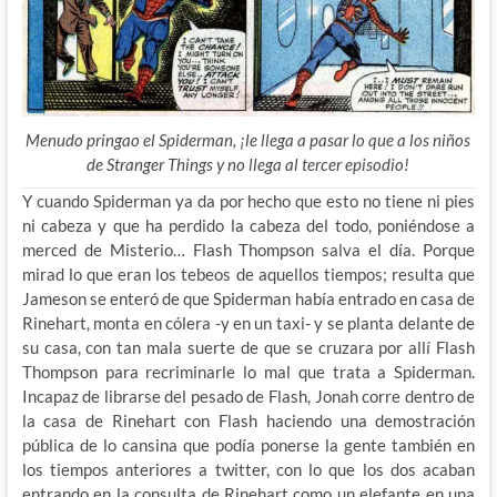
Menudo pringao el Spiderman, ¡le llega a pasar lo que a los niños
de Stranger Things y no llega al tercer episodio!
Y cuando Spiderman ya da por hecho que esto no tiene ni pies
ni cabeza y que ha perdido la cabeza del todo, poniéndose a
merced de Misterio… Flash Thompson salva el día. Porque
mirad lo que eran los tebeos de aquellos tiempos; resulta que
Jameson se enteró de que Spiderman había entrado en casa de
Rinehart, monta en cólera -y en un taxi- y se planta delante de
su casa, con tan mala suerte de que se cruzara por allí Flash
Thompson para recriminarle lo mal que trata a Spiderman.
Incapaz de librarse del pesado de Flash, Jonah corre dentro de
la casa de Rinehart con Flash haciendo una demostración
pública de lo cansina que podía ponerse la gente también en
los tiempos anteriores a twitter, con lo que los dos acaban
entrando en la consulta de Rinehart como un elefante en una