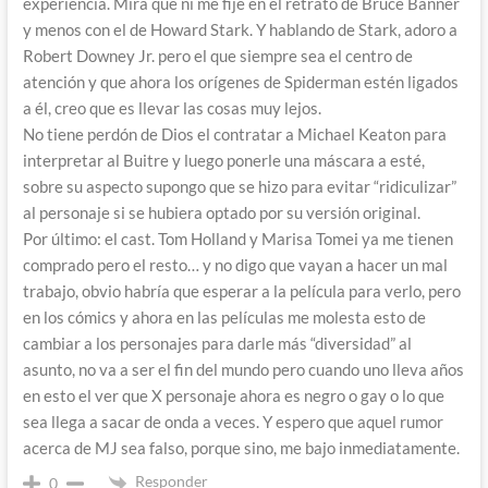
experiencia. Mira que ni me fije en el retrato de Bruce Banner
y menos con el de Howard Stark. Y hablando de Stark, adoro a
Robert Downey Jr. pero el que siempre sea el centro de
atención y que ahora los orígenes de Spiderman estén ligados
a él, creo que es llevar las cosas muy lejos.
No tiene perdón de Dios el contratar a Michael Keaton para
interpretar al Buitre y luego ponerle una máscara a esté,
sobre su aspecto supongo que se hizo para evitar “ridiculizar”
al personaje si se hubiera optado por su versión original.
Por último: el cast. Tom Holland y Marisa Tomei ya me tienen
comprado pero el resto… y no digo que vayan a hacer un mal
trabajo, obvio habría que esperar a la película para verlo, pero
en los cómics y ahora en las películas me molesta esto de
cambiar a los personajes para darle más “diversidad” al
asunto, no va a ser el fin del mundo pero cuando uno lleva años
en esto el ver que X personaje ahora es negro o gay o lo que
sea llega a sacar de onda a veces. Y espero que aquel rumor
acerca de MJ sea falso, porque sino, me bajo inmediatamente.
Responder
0