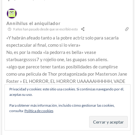
Annihilus el aniquilador
9 años han pasado desde que se escribió esto
«Y habrán afeado tanto a la pobre actriz solo para sacarla
espectacular al final, como si lo viera»
No, es por la moda «la pedorra es bella» vease
starbuargsssss7 y rojelio one, las guapas son aliens.
«algo que parece tener tantas posibilidades de cumplirse
como una película de Thor protagonizada por Masterson Jane
Foster » EL HORROR, EL HORROR UAAAAAHHHHH, VADE
RETRO PEDORRASSSS
Privacidad y cookies: este sitio usa cookies. Si continúas navegando por él,
aceptas su uso.
«Si, claro, no es Ganke, que va, es Ned Leeds, si es obvio»
Ejem, espero que no me «adapten » nunca asín o van a
Para obtener más información, incluido cómo gestionar las cookies,
fusionarme con el Nido de X-men. con esas adaptaciones.
consulta:
Política de cookies
http://i.imgur.com/1nYzGG6.png
Responder
0