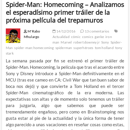
Spider-Man: Homecoming – Analizamos
el esperadísimo primer tráiler de la
próxima película del trepamuros
M'Rabo
14/12/2016
13 comentarios
Mhulargo
Actualidad
cómic
comics
ganke
iron
man
Marvel
robert downey jr
Sony
Spider-
Man
spider-man:homecoming
spiderman
superhéroes
tom holland
tony
stark
La semana pasada por fin se estrenó el primer tráiler de
Spider-Man. Homecoming, la película que tras el acuerdo entre
Sony y Disney introduce a Spider-Man definitivamente en el
MCU (tras ese cameo en CA: Civil War que tan buen sabor de
boca nos dejó) y que convierte a Tom Holland en el tercer
Spider-Man cinematográfico de la era moderna. Las
expectativas son altas y de momento solo tenemos un tráiler
para juzgarla, algo que sabemos que puede ser
tremendamente engañoso, pero como en Brainstomping nos
gusta estar al pie de la actualidad y la única forma de tener
algo parecido a unas vacaciones en reseñar cosas como estas,