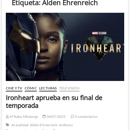
Etiqueta:
Alden Ehrenreich
CINE Y TV
CÓMIC
LECTURAS
TELEVISIÓN
Ironheart aprueba en su final de
temporada
M'Rabo Mhulargo
04/07/2025
3 comentarios
Actualidad
Alden Ehrenreich
Anthony