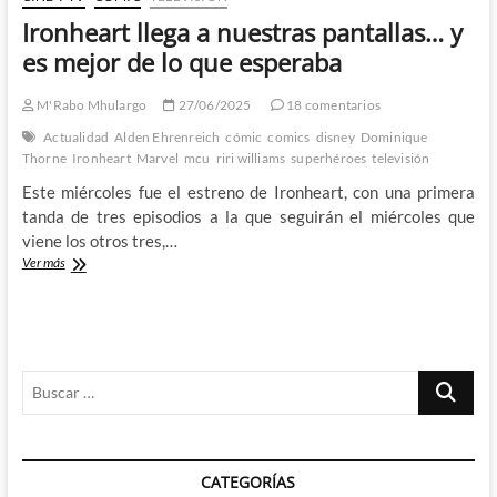
Ironheart llega a nuestras pantallas… y
es mejor de lo que esperaba
M'Rabo Mhulargo
27/06/2025
18 comentarios
Actualidad
Alden Ehrenreich
cómic
comics
disney
Dominique
Thorne
Ironheart
Marvel
mcu
riri williams
superhéroes
televisión
Este miércoles fue el estreno de Ironheart, con una primera
tanda de tres episodios a la que seguirán el miércoles que
viene los otros tres,…
Ironheart
Ver más
llega
a
nuestras
pantallas…
y
Buscar
es
mejor
…
de
lo
que
CATEGORÍAS
esperaba