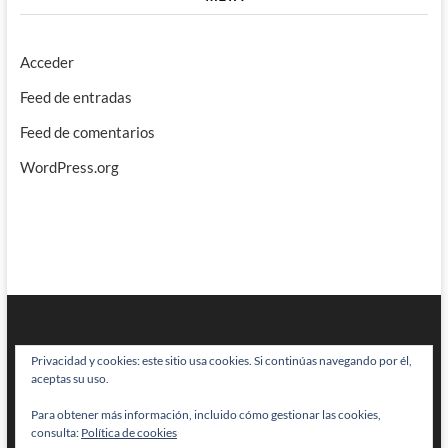
Acceder
Feed de entradas
Feed de comentarios
WordPress.org
Privacidad y cookies: este sitio usa cookies. Si continúas navegando por él,
aceptas su uso.
Para obtener más información, incluido cómo gestionar las cookies,
BRAINSTOMPING
| Diseñado por:
Theme Freesia
|
WordPress
| © Todos
consulta:
Política de cookies
los derechos reservados