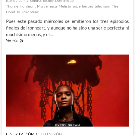
Ramos
cómic
comics
disney
Dominique
Thorne
Ironheart
Marvel
mcu
Mefisto
superhéroes
televisión
The
Hood
tv
Zeke Stane
Pues este pasado miércoles se emitieron los tres episodios
finales de Ironheart, y aunque no ha sido una serie perfecta ni
muchísimo menos, y el…
Ironheart
Ver más
aprueba
en
su
final
de
temporada
CINE Y TV
CÓMIC
TELEVISIÓN