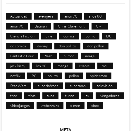
Actualidad
avengers
años 70
años 80
años 90
Batman
Chris Claremont
Ci-Fi
Ciencia Ficción
cine
comics
cómic
DC
dc comics
disney
don pollito
don pollon
Fantastic Four
flash
humor
image
jack kirby
los 90
manga
Marvel
mcu
netflix
PC
pollito
pollon
spiderman
Star Wars
superhéroes
superman
televisión
thor
tiras
tuna
tunos
tv
Vengadores
videojuegos
webcomics
x-men
xbox
META