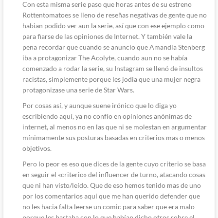
Con esta misma serie paso que horas antes de su estreno
Rottentomatoes se lleno de reseñas negativas de gente que no
habian podido ver aun la serie, así que con ese ejemplo como
para fiarse de las opiniones de Internet. Y también vale la
pena recordar que cuando se anuncio que Amandla Stenberg
iba a protagonizar The Acolyte, cuando aun no se había
comenzado a rodar la serie, su Instagram se llenó de insultos
racistas, simplemente porque les jodia que una mujer negra
protagonizase una serie de Star Wars.
Por cosas así, y aunque suene irónico que lo diga yo
escribiendo aquí, ya no confío en opiniones anónimas de
internet, al menos no en las que ni se molestan en argumentar
mínimamente sus posturas basadas en criterios mas o menos
objetivos.
Pero lo peor es eso que dices de la gente cuyo criterio se basa
en seguir el «criterio» del influencer de turno, atacando cosas
que ni han visto/leído. Que de eso hemos tenido mas de uno
por los comentarios aquí que me han querido defender que
no les hacia falta leerse un comic para saber que era malo
porque les bastaba con lo que habían dicho otros sobre el