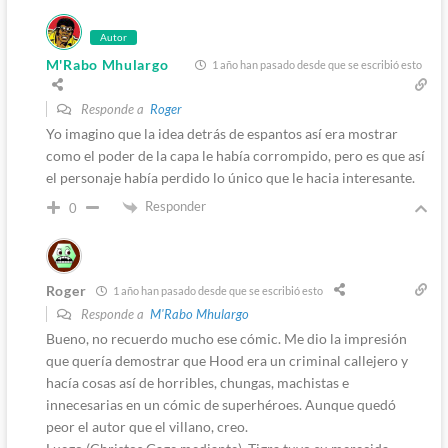
Autor
M'Rabo Mhulargo
1 año han pasado desde que se escribió esto
Responde a
Roger
Yo imagino que la idea detrás de espantos así era mostrar
como el poder de la capa le había corrompido, pero es que así
el personaje había perdido lo único que le hacia interesante.
Responder
0
Roger
1 año han pasado desde que se escribió esto
Responde a
M'Rabo Mhulargo
Bueno, no recuerdo mucho ese cómic. Me dio la impresión
que quería demostrar que Hood era un criminal callejero y
hacía cosas así de horribles, chungas, machistas e
innecesarias en un cómic de superhéroes. Aunque quedó
peor el autor que el villano, creo.