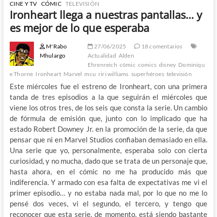
CINE Y TV
CÓMIC
TELEVISIÓN
Ironheart llega a nuestras pantallas… y
es mejor de lo que esperaba
M'Rabo
27/06/2025
18 comentarios
Mhulargo
Actualidad
Alden
Ehrenreich
cómic
comics
disney
Dominiqu
e Thorne
Ironheart
Marvel
mcu
riri williams
superhéroes
televisión
Este miércoles fue el estreno de Ironheart, con una primera
tanda de tres episodios a la que seguirán el miércoles que
viene los otros tres, de los seis que consta la serie. Un cambio
de fórmula de emisión que, junto con lo implicado que ha
estado Robert Downey Jr. en la promoción de la serie, da que
pensar que ni en Marvel Studios confiaban demasiado en ella.
Una serie que yo, personalmente, esperaba solo con cierta
curiosidad, y no mucha, dado que se trata de un personaje que,
hasta ahora, en el cómic no me ha producido más que
indiferencia. Y armado con esa falta de expectativas me vi el
primer episodio… y no estaba nada mal, por lo que no me lo
pensé dos veces, vi el segundo, el tercero, y tengo que
reconocer que esta serie, de momento, está siendo bastante