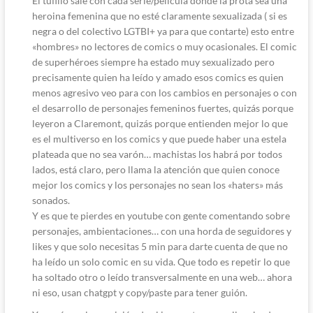
El tufillo sale con cada serie/película donde la prota sea una
heroina femenina que no esté claramente sexualizada ( si es
negra o del colectivo LGTBI+ ya para que contarte) esto entre
«hombres» no lectores de comics o muy ocasionales. El comic
de superhéroes siempre ha estado muy sexualizado pero
precisamente quien ha leído y amado esos comics es quien
menos agresivo veo para con los cambios en personajes o con
el desarrollo de personajes femeninos fuertes, quizás porque
leyeron a Claremont, quizás porque entienden mejor lo que
es el multiverso en los comics y que puede haber una estela
plateada que no sea varón… machistas los habrá por todos
lados, está claro, pero llama la atención que quien conoce
mejor los comics y los personajes no sean los «haters» más
sonados.
Y es que te pierdes en youtube con gente comentando sobre
personajes, ambientaciones… con una horda de seguidores y
likes y que solo necesitas 5 min para darte cuenta de que no
ha leído un solo comic en su vida. Que todo es repetir lo que
ha soltado otro o leído transversalmente en una web… ahora
ni eso, usan chatgpt y copy/paste para tener guión.