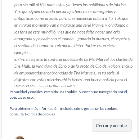
pero sin mili ni Vietnam, estos ya tienen las habilidades de fabrica…
Y es que siguen creando personajes femeninos amargados y
antipáticos como anzuelo para una audiencia adicta a Tik Tok que
en ningún momento van a tragarse una serie Marvel y olvidando a
los fans de este mundillo, y es que no hace falta hacer una cria
amargada y peleada con el mundo… ganaría la dulzura, el respeto y
el sentido del humor sin retranca… Peter Parker es un claro
ejemplo…
En fin: si te gustó la tontería adolescente de Ms. Marvel, los chistes de
She-Hulk, la vida dura de Echo o de la prota de Ojo de Halcón, el club
de empoderadas encabronadas de The Marvels.. es tu serie, si
disfrutas con estas mierdas ahí lo tienes, una buena noticia para el
WOKISMO y la caída libre del MCU.
Privacidad y cookies: este sitio usa cookies. Si continúas navegando por él,
Les doy la guinda del pastel de mierda que se está realizando en la
aceptas su uso.
MCU: Rachel Zegler como Mary Jane Watson en Spider-Man 4, y
aseguran otro fracaso.»
Para obtener más información, incluido cómo gestionar las cookies,
consulta:
Política de cookies
Como que no parece una opinión muy imparcial que digamos.
Responder
2