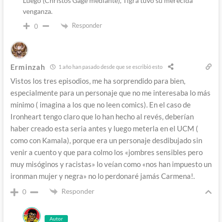
Luego (Christos Gage mediante), Tigra tuvo su merecida
venganza.
Responder
0
Erminzah
1 año han pasado desde que se escribió esto
Vistos los tres episodios, me ha sorprendido para bien,
especialmente para un personaje que no me interesaba lo más
mínimo ( imagina a los que no leen comics). En el caso de
Ironheart tengo claro que lo han hecho al revés, deberían
haber creado esta seria antes y luego meterla en el UCM (
como con Kamala), porque era un personaje desdibujado sin
venir a cuento y que para colmo los «jombres sensibles pero
muy misóginos y racistas» lo veían como «nos han impuesto un
ironman mujer y negra» no lo perdonaré jamás Carmena!.
Responder
0
Autor