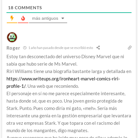
18
COMMENTS
más antiguos
Roger
1 año han pasado desde que se escribió esto
Estoy tan desconectado del universo Disney Marvel que ni
sabía que hubo serie de Ms Marvel.
Riri Williams tiene una biografía bastante larga y detallada en
https://www.writeups.org/ironheart-marvel-comics-riri-
profile-1/
. Una web que recomiendo.
El personaje en sí no me parece especialmente interesante,
hasta donde sé, que es poco. Una joven genio protegida de
Stark. Punto. Pues como diría mi gato, «meh». Sería más
interesante una genia en la gestión empresarial que levantara
otra vez empresas Stark. Y que topara con el racismo del
mundo de los mangantes, digo magnates.
Aunque reconozco que he leído muy poco de ello y además lo