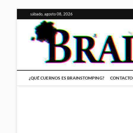
Saltar
sábado, agosto 08, 2026
al
contenido
¿QUÉ CUERNOS ES BRAINSTOMPING?
CONTACTO