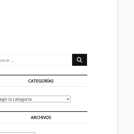
n
ú
Buscar
…
CATEGORÍAS
tegorías
ARCHIVOS