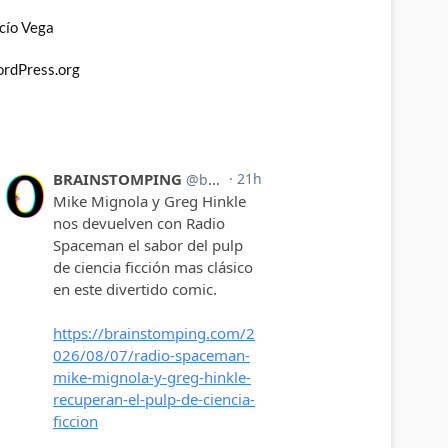
cío Vega
rdPress.org