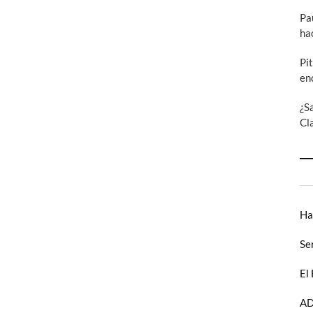
Pa
ha
Pi
en
¿S
Cl
Ha
Se
El
AD