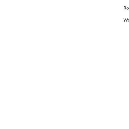
Ro
Wo