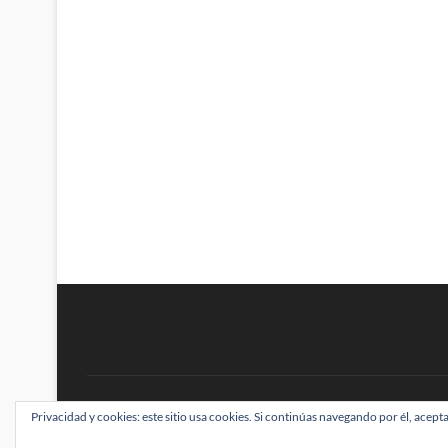
BRAINSTOMPING
Privacidad y cookies: este sitio usa cookies. Si continúas navegando por él, acepta
| Diseñado por:
Theme Freesia
|
WordPress
| ©