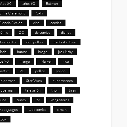
años 80
años 90
Batman
Chris Claremont
Ci-Fi
Ciencia Ficción
cine
comics
cómic
DC
dc comics
disney
don pollito
don pollon
Fantastic Four
flash
humor
image
jack kirby
los 90
manga
Marvel
mcu
netflix
PC
pollito
pollon
spiderman
Star Wars
superhéroes
superman
televisión
thor
tiras
tuna
tunos
tv
Vengadores
videojuegos
webcomics
x-men
xbox