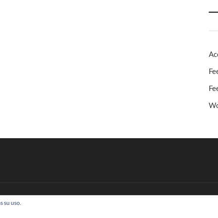
Ac
Fe
Fe
Wo
s su uso.
 Todos los derechos reservados