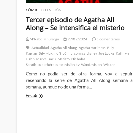
CÓMIC
TELEVISIÓN
Tercer episodio de Agatha All
Along – Se intensifica el misterio
M'Rabo Mhulargo
27/09/2024
5 comentarios
Actualidad
Agatha All Along
Agatha Harkness
Billy
Kaplan
Bily Maximoff
cómic
comics
disney
Joe Locke
Kathryn
Hahn
Marvel
mcu
Mefisto
Nicholas
Scrath
superhéroes
televisión
tv
Wandavision
Wiccan
Como no podía ser de otra forma, voy a seguir
reseñando la serie de Agatha All Along semana a
semana, aunque no de una forma…
Tercer
Ver más
episodio
de
Agatha
All
Along
–
Se