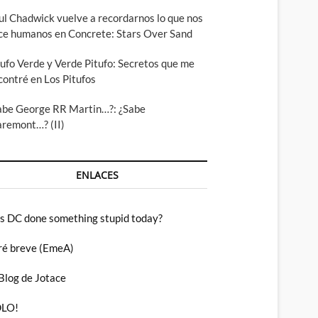
ul Chadwick vuelve a recordarnos lo que nos
ce humanos en Concrete: Stars Over Sand
tufo Verde y Verde Pitufo: Secretos que me
contré en Los Pitufos
abe George RR Martin…?: ¿Sabe
aremont…? (II)
ENLACES
s DC done something stupid today?
ré breve (EmeA)
 Blog de Jotace
LO!