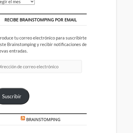
chivos
RECIBE BRAINSTOMPING POR EMAIL
troduce tu correo electrónico para suscribirte
este Brainstomping y recibir notificaciones de
evas entradas.
rección
rreo
ectrónico
Suscribir
BRAINSTOMPING