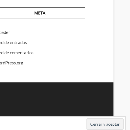
META
ceder
ed de entradas
ed de comentarios
rdPress.org