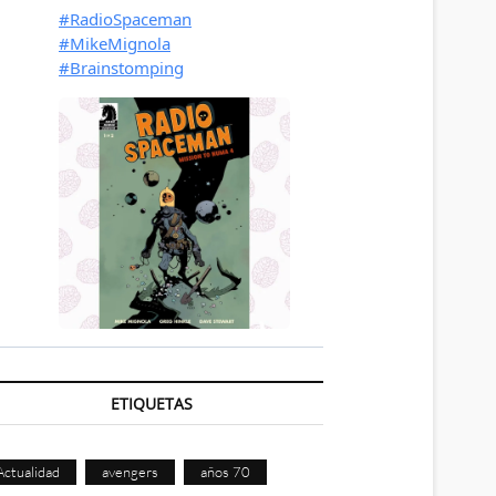
ETIQUETAS
Actualidad
avengers
años 70