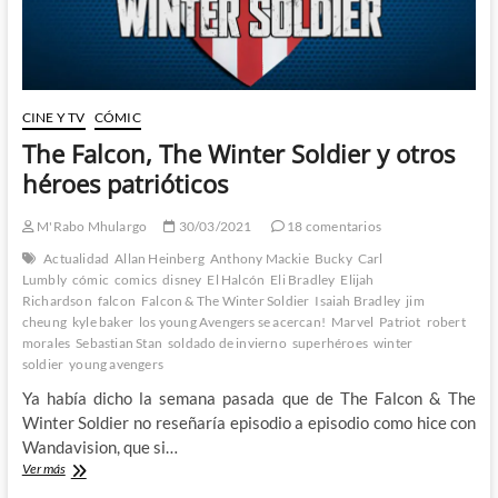
CINE Y TV
CÓMIC
The Falcon, The Winter Soldier y otros
héroes patrióticos
M'Rabo Mhulargo
30/03/2021
18 comentarios
Actualidad
Allan Heinberg
Anthony Mackie
Bucky
Carl
Lumbly
cómic
comics
disney
El Halcón
Eli Bradley
Elijah
Richardson
falcon
Falcon & The Winter Soldier
Isaiah Bradley
jim
cheung
kyle baker
los young Avengers se acercan!
Marvel
Patriot
robert
morales
Sebastian Stan
soldado de invierno
superhéroes
winter
soldier
young avengers
Ya había dicho la semana pasada que de The Falcon & The
Winter Soldier no reseñaría episodio a episodio como hice con
Wandavision, que si…
The
Ver más
Falcon,