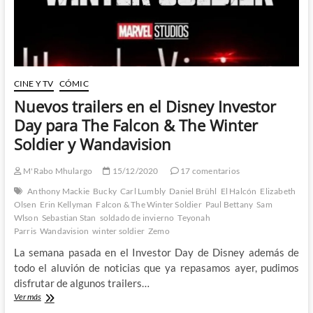
CINE Y TV
CÓMIC
Nuevos trailers en el Disney Investor
Day para The Falcon & The Winter
Soldier y Wandavision
M'Rabo Mhulargo
15/12/2020
17 comentarios
Anthony Mackie
Bucky
Carl Lumbly
Daniel Brühl
El Halcón
Elizabeth
Olsen
Erin Kellyman
Falcon & The Winter Soldier
Paul Bettany
Sam
Wlson
Sebastian Stan
soldado de invierno
Teyonah
Parris
Wandavision
winter soldier
Zemo
La semana pasada en el Investor Day de Disney además de
todo el aluvión de noticias que ya repasamos ayer, pudimos
disfrutar de algunos trailers…
Nuevos
Ver más
trailers