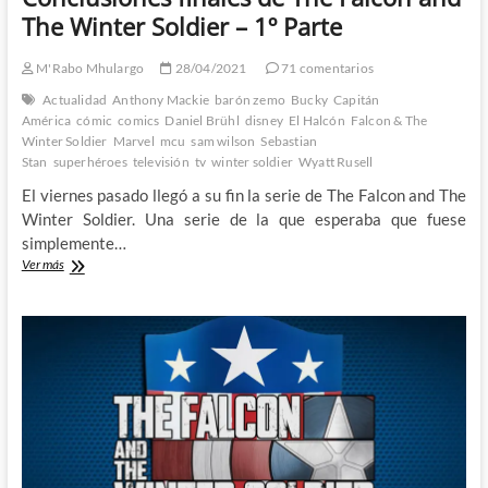
The Winter Soldier – 1º Parte
M'Rabo Mhulargo
28/04/2021
71 comentarios
Actualidad
Anthony Mackie
barón zemo
Bucky
Capitán
América
cómic
comics
Daniel Brühl
disney
El Halcón
Falcon & The
Winter Soldier
Marvel
mcu
sam wilson
Sebastian
Stan
superhéroes
televisión
tv
winter soldier
Wyatt Rusell
El viernes pasado llegó a su fin la serie de The Falcon and The
Winter Soldier. Una serie de la que esperaba que fuese
simplemente…
Conclusiones
Ver más
finales
de
The
Falcon
and
The
Winter
Soldier
–
1º
Parte