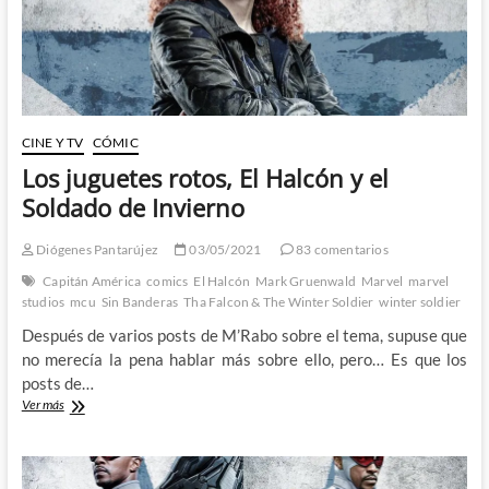
devuelven
a
Steve
Rogers
CINE Y TV
CÓMIC
Los juguetes rotos, El Halcón y el
Soldado de Invierno
Diógenes Pantarújez
03/05/2021
83 comentarios
Capitán América
comics
El Halcón
Mark Gruenwald
Marvel
marvel
studios
mcu
Sin Banderas
Tha Falcon & The Winter Soldier
winter soldier
Después de varios posts de M’Rabo sobre el tema, supuse que
no merecía la pena hablar más sobre ello, pero… Es que los
posts de…
Los
Ver más
juguetes
rotos,
El
Halcón