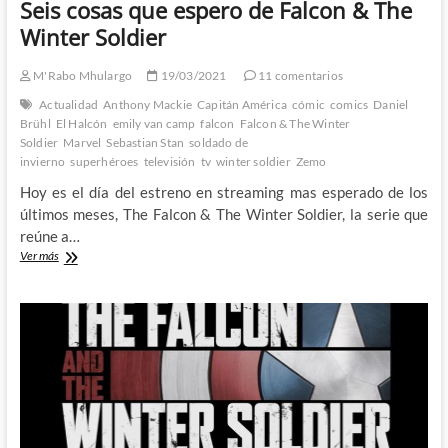
Seis cosas que espero de Falcon & The
Winter Soldier
M'Rabo Mhulargo
19/03/2021
11 comentarios
Actualidad
Anthony Mackie
Capitán América
cómic
comics
Daniel
Brühl
El Halcón
emily van camp
falcon
Falcon & The Winter
Soldier
Marvel
Sebastian Stan
soldado de
invierno
superhéroes
televisión
tv
winter soldier
Zemo
Hoy es el día del estreno en streaming mas esperado de los
últimos meses, The Falcon & The Winter Soldier, la serie que
reúne a…
Seis
Ver más
cosas
que
espero
de
Falcon
&
The
Winter
Soldier