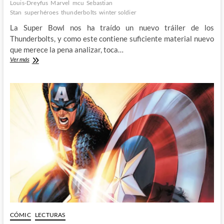
Louis-Dreyfus
Marvel
mcu
Sebastian
Stan
superhéroes
thunderbolts
winter soldier
La Super Bowl nos ha traído un nuevo tráiler de los
Thunderbolts, y como este contiene suficiente material nuevo
que merece la pena analizar, toca…
Destripando
Ver más
el
nuevo
tráiler
de
los
Thunderbolts*
CÓMIC
LECTURAS