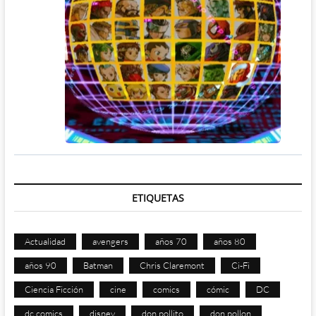
ETIQUETAS
Actualidad
avengers
años 70
años 80
años 90
Batman
Chris Claremont
Ci-Fi
Ciencia Ficción
cine
comics
cómic
DC
dc comics
disney
don pollito
don pollon