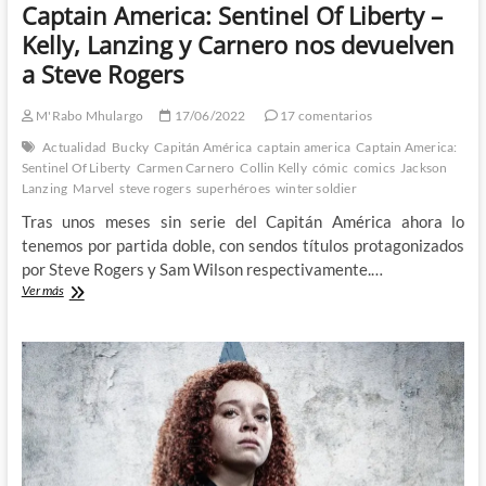
Captain America: Sentinel Of Liberty –
Kelly, Lanzing y Carnero nos devuelven
a Steve Rogers
M'Rabo Mhulargo
17/06/2022
17 comentarios
Actualidad
Bucky
Capitán América
captain america
Captain America:
Sentinel Of Liberty
Carmen Carnero
Collin Kelly
cómic
comics
Jackson
Lanzing
Marvel
steve rogers
superhéroes
winter soldier
Tras unos meses sin serie del Capitán América ahora lo
tenemos por partida doble, con sendos títulos protagonizados
por Steve Rogers y Sam Wilson respectivamente.…
Captain
Ver más
America:
Sentinel
Of
Liberty
–
Kelly,
Lanzing
y
Carnero
nos