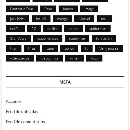
Fantastic Four
flash
humor
image
jack kirby
los 90
manga
Marvel
mcu
netflix
PC
pollito
pollon
spiderman
Star Wars
superhéroes
superman
televisión
thor
tiras
tuna
tunos
tv
Vengadores
videojuegos
webcomics
x-men
xbox
META
Acceder
Feed de entradas
Feed de comentarios