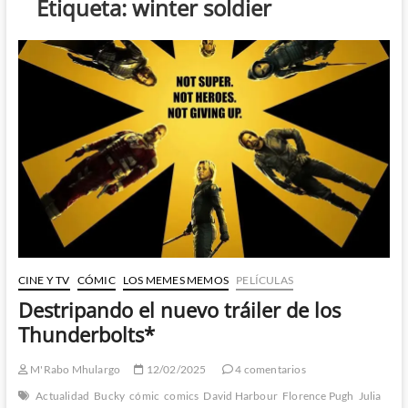
Etiqueta:
winter soldier
CINE Y TV
CÓMIC
LOS MEMES MEMOS
PELÍCULAS
Destripando el nuevo tráiler de los
Thunderbolts*
M'Rabo Mhulargo
12/02/2025
4 comentarios
Actualidad
Bucky
cómic
comics
David Harbour
Florence Pugh
Julia