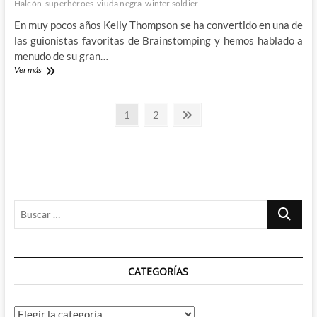
Halcón
superhéroes
viuda negra
winter soldier
En muy pocos años Kelly Thompson se ha convertido en una de
las guionistas favoritas de Brainstomping y hemos hablado a
menudo de su gran…
La
Ver más
Viuda
Negra
Paginación
de
Página
Página
Página
1
2
Thompson,
siguiente
de
Casagrande
y
entradas
Bellaire
Buscar
…
CATEGORÍAS
Categorías