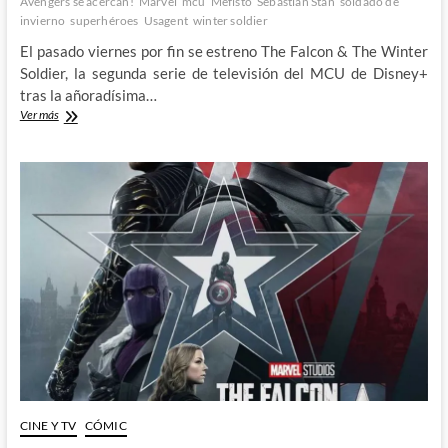
Avengers se acercan!
Marvel
mcu
Mefisto
Sebastian Stan
soldado de
invierno
superhéroes
Usagent
winter soldier
El pasado viernes por fin se estreno The Falcon & The Winter
Soldier, la segunda serie de televisión del MCU de Disney+
tras la añoradísima…
Primeras
Ver más
impresiones
de
The
Falcon
&
The
Winter
Soldier
CINE Y TV
CÓMIC