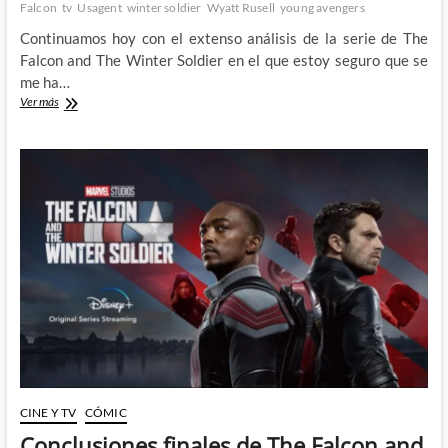
Falcon
tv
Usagent
winter soldier
Wyatt Rusell
young avengers
Continuamos hoy con el extenso análisis de la serie de The
Falcon and The Winter Soldier en el que estoy seguro que se
me ha…
Conclusiones
Ver más
finales
de
The
Falcon
and
The
Winter
Soldier
–
2º
Parte
CINE Y TV
CÓMIC
Conclusiones finales de The Falcon and