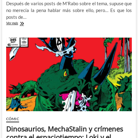
Después de varios posts de M’Rabo sobre el tema, supuse que
no merecía la pena hablar más sobre ello, pero… Es que los
posts de…
Los
Ver más
juguetes
rotos,
El
Halcón
y
el
Soldado
de
Invierno
CÓMIC
Dinosaurios, MechaStalin y crímenes
contra el espaciotiempo: Loki y el