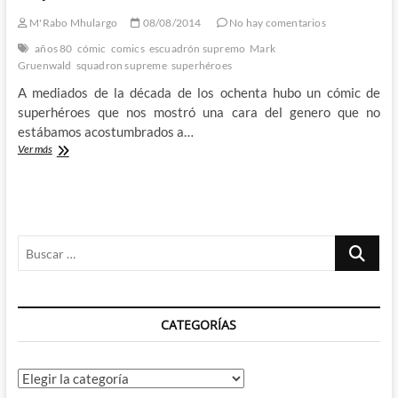
M'Rabo Mhulargo
08/08/2014
No hay comentarios
años 80
cómic
comics
escuadrón supremo
Mark
Gruenwald
squadron supreme
superhéroes
A mediados de la década de los ochenta hubo un cómic de
superhéroes que nos mostró una cara del genero que no
estábamos acostumbrados a…
Y
Ver más
Mark
Gruenwald
revolucionó
el
género
Buscar
superheroico
con
…
su
Escuadrón
Supremo
CATEGORÍAS
Categorías