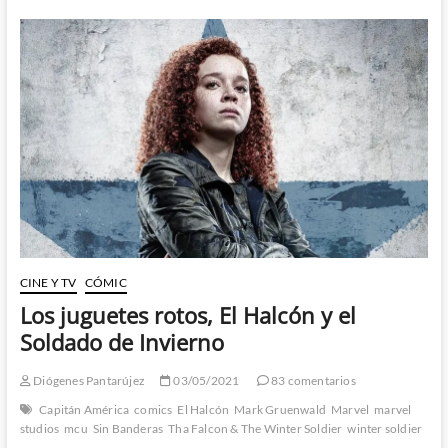
episodio
y
primeras
impresiones
CINE Y TV
CÓMIC
Los juguetes rotos, El Halcón y el
Soldado de Invierno
Diógenes Pantarújez
03/05/2021
83 comentarios
Capitán América
comics
El Halcón
Mark Gruenwald
Marvel
marvel
studios
mcu
Sin Banderas
Tha Falcon & The Winter Soldier
winter soldier