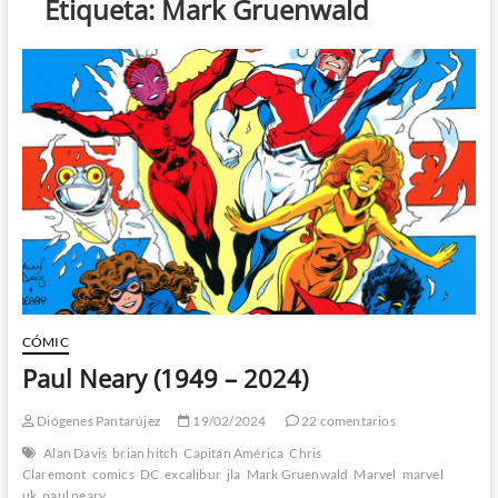
Etiqueta:
Mark Gruenwald
CÓMIC
Paul Neary (1949 – 2024)
Diógenes Pantarújez
19/02/2024
22 comentarios
Alan Davis
brian hitch
Capitán América
Chris
Claremont
comics
DC
excalibur
jla
Mark Gruenwald
Marvel
marvel
uk
paul neary