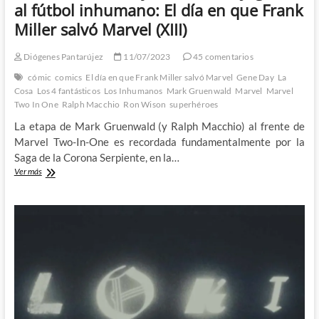
al fútbol inhumano: El día en que Frank
Miller salvó Marvel (XIII)
Diógenes Pantarújez
11/07/2023
45 comentarios
cómic
comics
El día en que Frank Miller salvó Marvel
Gene Day
La
Cosa
Los 4 fantásticos
Los Inhumanos
Mark Gruenwald
Marvel
Marvel
Two In One
Ralph Macchio
Ron Wison
superhéroes
La etapa de Mark Gruenwald (y Ralph Macchio) al frente de
Marvel Two-In-One es recordada fundamentalmente por la
Saga de la Corona Serpiente, en la…
Mark
Ver más
Gruenwald
y
Ben
Grimm
jugando
al
fútbol
inhumano:
El
día
en