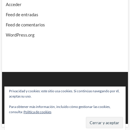
Acceder
Feed de entradas
Feed de comentarios
WordPress.org
Privacidad y cookies: este sitio usa cookies. Si continúas navegando por él,
aceptas su uso.
Para obtener más información, incluido cómo gestionar las cookies,
BRAINSTOMPING
| Diseñado por:
Theme Freesia
|
WordPress
| © Todos
consulta:
Política de cookies
los derechos reservados