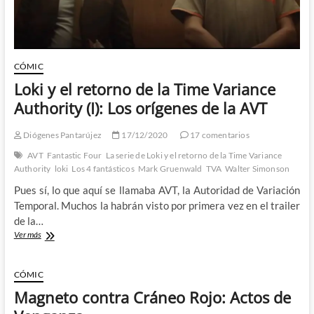
Time
Variance
Authority
(II)
CÓMIC
Loki y el retorno de la Time Variance
Authority (I): Los orígenes de la AVT
Diógenes Pantarújez
17/12/2020
17 comentarios
AVT
Fantastic Four
La serie de Loki y el retorno de la Time Variance
Authority
loki
Los 4 fantásticos
Mark Gruenwald
TVA
Walter Simonson
Pues sí, lo que aquí se llamaba AVT, la Autoridad de Variación
Temporal. Muchos la habrán visto por primera vez en el trailer
de la…
Loki
Ver más
y
el
retorno
CÓMIC
de
Magneto contra Cráneo Rojo: Actos de
la
Time