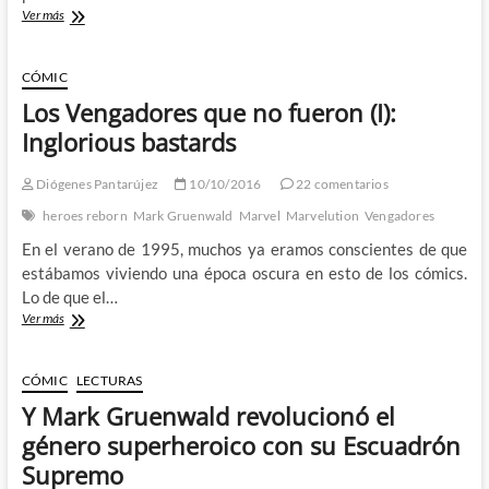
Salvar
Ver más
a
los
Vengadores:
CÓMIC
Los
Los Vengadores que no fueron (I):
Vengadores
que
Inglorious bastards
no
fueron
Diógenes Pantarújez
10/10/2016
22 comentarios
(II)
heroes reborn
Mark Gruenwald
Marvel
Marvelution
Vengadores
En el verano de 1995, muchos ya eramos conscientes de que
estábamos viviendo una época oscura en esto de los cómics.
Lo de que el…
Los
Ver más
Vengadores
que
no
CÓMIC
LECTURAS
fueron
Y Mark Gruenwald revolucionó el
(I):
Inglorious
género superheroico con su Escuadrón
bastards
Supremo