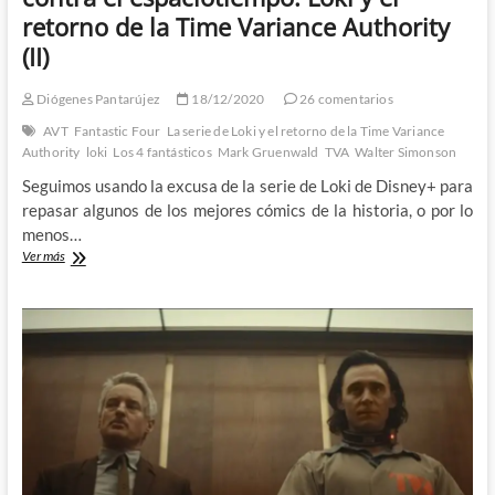
retorno de la Time Variance Authority
(II)
Diógenes Pantarújez
18/12/2020
26 comentarios
AVT
Fantastic Four
La serie de Loki y el retorno de la Time Variance
Authority
loki
Los 4 fantásticos
Mark Gruenwald
TVA
Walter Simonson
Seguimos usando la excusa de la serie de Loki de Disney+ para
repasar algunos de los mejores cómics de la historia, o por lo
menos…
Dinosaurios,
Ver más
MechaStalin
y
crímenes
contra
el
espaciotiempo:
Loki
y
el
retorno
de
la