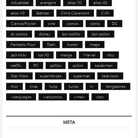
Actualidad
avengers
años 70
años 80
años 90
Batman
Chris Claremont
Ci-Fi
Ciencia Ficción
cine
comics
cómic
DC
dc comics
disney
don pollito
don pollon
Fantastic Four
flash
humor
image
jack kirby
los 90
manga
Marvel
mcu
netflix
PC
pollito
pollon
spiderman
Star Wars
superhéroes
superman
televisión
thor
tiras
tuna
tunos
tv
Vengadores
videojuegos
webcomics
x-men
xbox
META