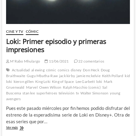
que
Frank
Miller
salvó
Marvel
(XIII)
CINE Y TV
CÓMIC
Loki: Primer episodio y primeras
impresiones
M'Rabo Mhulargo
11/06/2021
22 comentarios
Actualidad
al ewing
cómic
comics
disney
Don Heck
Doug
Braithwaite
Gugu Mbatha-Raw
jack kirby
jamie mckelvie
Keith Pollard
kid
loki
kieron gillen
King Loki
King of Space
Lee Garbett
loki
Mark
Gruenwald
Marvel
Owen Wilson
Ralph Macchio (comic)
Sal
Buscema
stan lee
superhéroes
televisión
tv
Walter Simonson
young
avengers
Pues este pasado miércoles por fin hemos podido disfrutar del
estreno de la esperadísima serie de Loki en Disney+. Otra de
esas series que por…
Loki:
Ver más
Primer