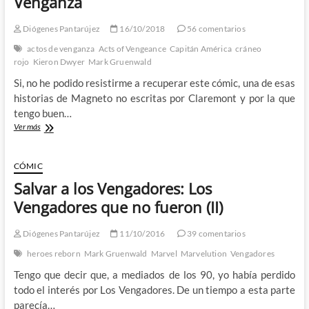
Venganza
Variance
Authority
Diógenes Pantarújez
16/10/2018
56 comentarios
(I):
Los
actos de venganza
Acts of Vengeance
Capitán América
cráneo
orígenes
rojo
Kieron Dwyer
Mark Gruenwald
de
Si, no he podido resistirme a recuperar este cómic, una de esas
la
AVT
historias de Magneto no escritas por Claremont y por la que
tengo buen…
Magneto
Ver más
contra
Cráneo
Rojo:
CÓMIC
Actos
Salvar a los Vengadores: Los
de
Venganza
Vengadores que no fueron (II)
Diógenes Pantarújez
11/10/2016
39 comentarios
heroes reborn
Mark Gruenwald
Marvel
Marvelution
Vengadores
Tengo que decir que, a mediados de los 90, yo había perdido
todo el interés por Los Vengadores. De un tiempo a esta parte
parecía…