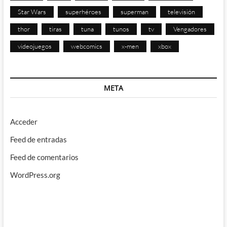
Star Wars
superhéroes
superman
televisión
thor
tiras
tuna
tunos
tv
Vengadores
videojuegos
webcomics
x-men
xbox
META
Acceder
Feed de entradas
Feed de comentarios
WordPress.org