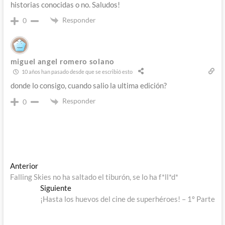
historias conocidas o no. Saludos!
Responder
0
miguel angel romero solano
10 años han pasado desde que se escribió esto
donde lo consigo, cuando salio la ultima edición?
Responder
0
Navegación
Entrada
Anterior
anterior:
Falling Skies no ha saltado el tiburón, se lo ha f*ll*d*
de
Entrada
Siguiente
entradas
siguiente:
¡Hasta los huevos del cine de superhéroes! – 1º Parte