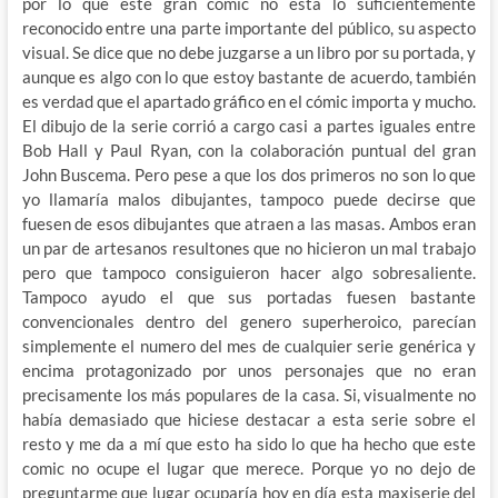
por lo que este gran comic no está lo suficientemente
reconocido entre una parte importante del público, su aspecto
visual. Se dice que no debe juzgarse a un libro por su portada, y
aunque es algo con lo que estoy bastante de acuerdo, también
es verdad que el apartado gráfico en el cómic importa y mucho.
El dibujo de la serie corrió a cargo casi a partes iguales entre
Bob Hall y Paul Ryan, con la colaboración puntual del gran
John Buscema. Pero pese a que los dos primeros no son lo que
yo llamaría malos dibujantes, tampoco puede decirse que
fuesen de esos dibujantes que atraen a las masas. Ambos eran
un par de artesanos resultones que no hicieron un mal trabajo
pero que tampoco consiguieron hacer algo sobresaliente.
Tampoco ayudo el que sus portadas fuesen bastante
convencionales dentro del genero superheroico, parecían
simplemente el numero del mes de cualquier serie genérica y
encima protagonizado por unos personajes que no eran
precisamente los más populares de la casa. Si, visualmente no
había demasiado que hiciese destacar a esta serie sobre el
resto y me da a mí que esto ha sido lo que ha hecho que este
comic no ocupe el lugar que merece. Porque yo no dejo de
preguntarme que lugar ocuparía hoy en día esta maxiserie del