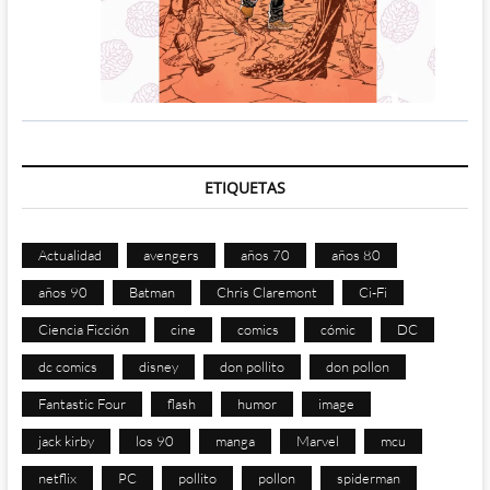
ETIQUETAS
Actualidad
avengers
años 70
años 80
años 90
Batman
Chris Claremont
Ci-Fi
Ciencia Ficción
cine
comics
cómic
DC
dc comics
disney
don pollito
don pollon
Fantastic Four
flash
humor
image
jack kirby
los 90
manga
Marvel
mcu
netflix
PC
pollito
pollon
spiderman