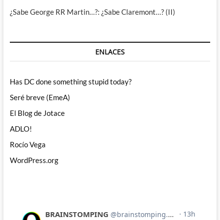
¿Sabe George RR Martin…?: ¿Sabe Claremont…? (II)
ENLACES
Has DC done something stupid today?
Seré breve (EmeA)
El Blog de Jotace
ADLO!
Rocío Vega
WordPress.org