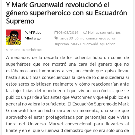
Y Mark Gruenwald revolucionó el
género superheroico con su Escuadrón
Supremo
M'Rabo
08/08/2014
No hay comentarios
Mhulargo
años 80
cómic
comics
escuadrón
supremo
Mark Gruenwald
squadron
supreme
superhéroes
A mediados de la década de los ochenta hubo un cómic de
superhéroes que nos mostró una cara del genero que no
estábamos acostumbrados a ver, un cómic que quiso llevar
hasta sus últimas consecuencias la idea de lo que sucedería si
estos seres existiesen realmente y cómo reaccionarían ante
las injusticias del mundo en el que vivían, un cómic… que se
publico un par de años antes que Watchmen y que el público en
general no valora lo suficiente. El Escuadrón Supremo de Mark
Gruenwald fue un bicho raro en su momento, una serie que
aprovecho el estar protagonizada por personajes que vivían
fuera del Universo Marvel convencional para llevarles al
límite y en el que Gruenwald demostró que no era solo uno de