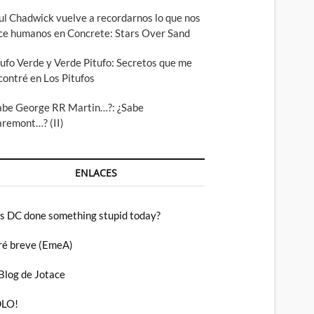
ul Chadwick vuelve a recordarnos lo que nos
ce humanos en Concrete: Stars Over Sand
tufo Verde y Verde Pitufo: Secretos que me
contré en Los Pitufos
abe George RR Martin…?: ¿Sabe
aremont…? (II)
ENLACES
s DC done something stupid today?
ré breve (EmeA)
 Blog de Jotace
LO!