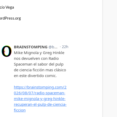
cío Vega
rdPress.org