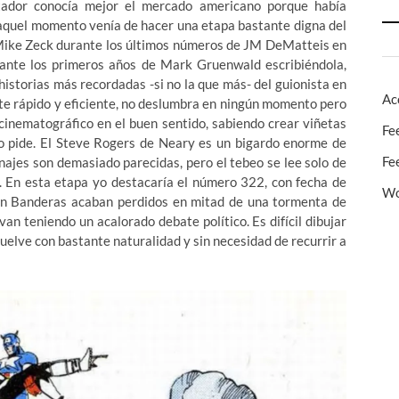
ntador conocía mejor el mercado americano porque había
quel momento venía de hacer una etapa bastante digna del
ike Zeck durante los últimos números de JM DeMatteis en
durante los primeros años de Mark Gruenwald escribiéndola,
historias más recordadas -si no la que más- del guionista en
Ac
ante rápido y eficiente, no deslumbra en ningún momento pero
 cinematográfico en el buen sentido, sabiendo crear viñetas
Fe
 pide. El Steve Rogers de Neary es un bigardo enorme de
Fe
najes son demasiado parecidas, pero el tebeo se lee solo de
. En esta etapa yo destacaría el número 322, con fecha de
Wo
Sin Banderas acaban perdidos en mitad de una tormenta de
van teniendo un acalorado debate político. Es difícil dibujar
uelve con bastante naturalidad y sin necesidad de recurrir a