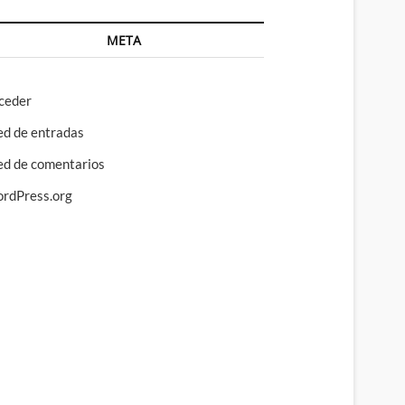
META
ceder
ed de entradas
ed de comentarios
rdPress.org