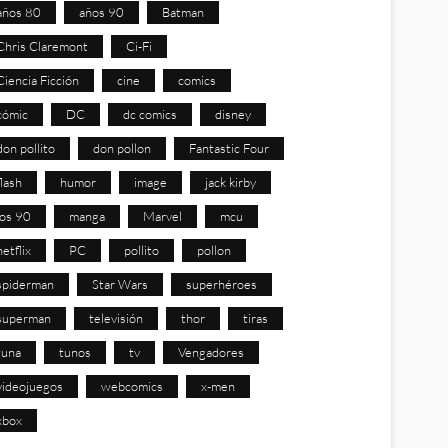
años 80
años 90
Batman
Chris Claremont
Ci-Fi
Ciencia Ficción
cine
comics
cómic
DC
dc comics
disney
don pollito
don pollon
Fantastic Four
flash
humor
image
jack kirby
los 90
manga
Marvel
mcu
netflix
PC
pollito
pollon
spiderman
Star Wars
superhéroes
superman
televisión
thor
tiras
tuna
tunos
tv
Vengadores
videojuegos
webcomics
x-men
xbox