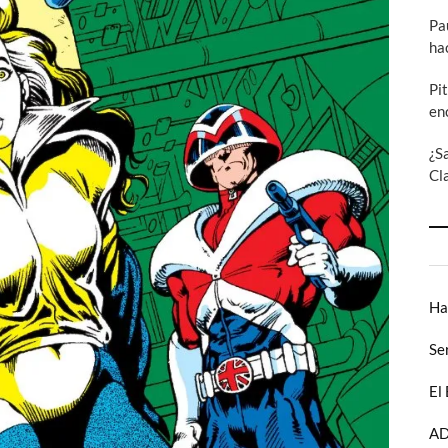
Pa
ha
Pi
en
¿S
Cl
Ha
Se
El
AD