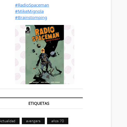
ETIQUETAS
Actualidad
avengers
años 70