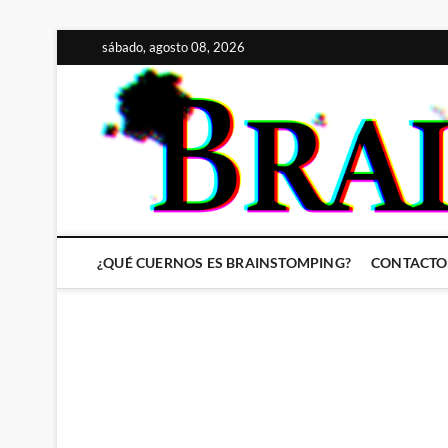
Saltar
sábado, agosto 08, 2026
al
contenido
¿QUÉ CUERNOS ES BRAINSTOMPING?
CONTACTO