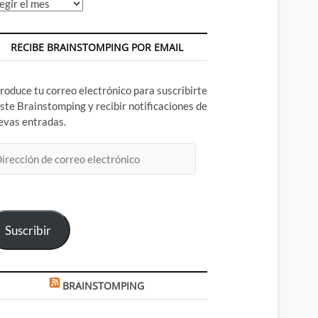
chivos
RECIBE BRAINSTOMPING POR EMAIL
troduce tu correo electrónico para suscribirte
este Brainstomping y recibir notificaciones de
evas entradas.
rección
rreo
ectrónico
Suscribir
BRAINSTOMPING