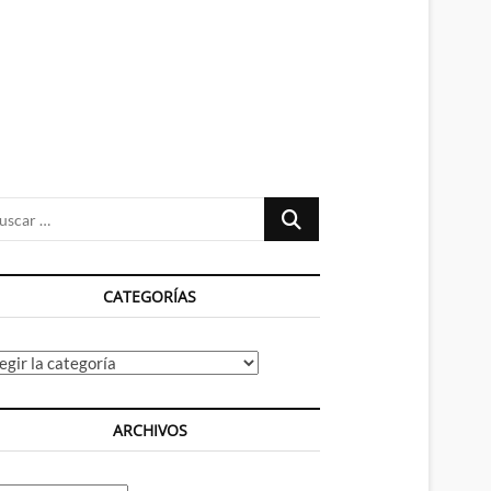
n
ú
Buscar
…
CATEGORÍAS
tegorías
ARCHIVOS