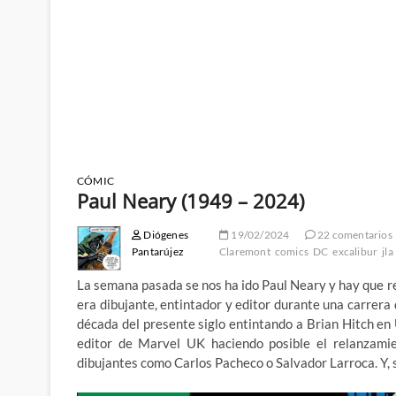
CÓMIC
Paul Neary (1949 – 2024)
Diógenes
19/02/2024
22 comentarios
Pantarújez
Claremont
comics
DC
excalibur
jla
La semana pasada se nos ha ido Paul Neary y hay que re
era dibujante, entintador y editor durante una carrera
década del presente siglo entintando a Brian Hitch en 
editor de Marvel UK haciendo posible el relanzamien
dibujantes como Carlos Pacheco o Salvador Larroca. Y, s