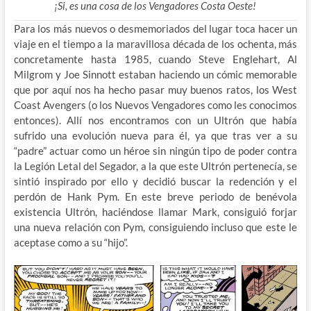
¡Si, es una cosa de los Vengadores Costa Oeste!
Para los más nuevos o desmemoriados del lugar toca hacer un
viaje en el tiempo a la maravillosa década de los ochenta, más
concretamente hasta 1985, cuando Steve Englehart, Al
Milgrom y Joe Sinnott estaban haciendo un cómic memorable
que por aquí nos ha hecho pasar muy buenos ratos, los West
Coast Avengers (o los Nuevos Vengadores como les conocimos
entonces). Allí nos encontramos con un Ultrón que había
sufrido una evolución nueva para él, ya que tras ver a su
“padre” actuar como un héroe sin ningún tipo de poder contra
la Legión Letal del Segador, a la que este Ultrón pertenecía, se
sintió inspirado por ello y decidió buscar la redención y el
perdón de Hank Pym. En este breve periodo de benévola
existencia Ultrón, haciéndose llamar Mark, consiguió forjar
una nueva relación con Pym, consiguiendo incluso que este le
aceptase como a su “hijo”.