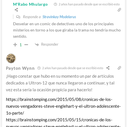
M'Rabo Mhulargo
2 años han pasado desde que se escribió esto
Responde a
Stravinkay Modelarus
Desvelar en un comic de detectives uno de los principales
misterios en torno a los que giraba la trama no tendría mucho
sentido.
Responder
1
Payton Wynn
2 años han pasado desde que se escribió esto
¡Hago constar que hubo en su momento un par de artículos
dedicados a Ultron-12 que nunca llegaron a continuar, y tal
vez esta sería la ocasión propicia para hacerlo!
https://brainstomping.com/2015/05/08/cronicas-de-los-
nuevos-vengadores-steve-englehart-y-el-ultron-adolescente-
1o-parte/
https://brainstomping.com/2015/05/15/cronicas-de-los-
nuevos-vengadores-steve-englehart-y-el-ultron-adolescente-