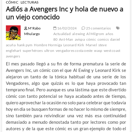
CÓMIC
LECTURAS
Adiós a Avengers Inc y hola de nuevo a
un viejo conocido
M'Rabo
16/02/2024
25 comentarios
Mhulargo
Actualidad
al ewing
Al Milgrom
años
80
Ant-Man
avispa
cómic
comics
daniel
acuña
hank pym
Hombre Hormiga
Leonard Kirk
Marvel
steve
englehart
superhéroes
ultron
vengadores costa oeste
wasp
west coast
avengers
El mes pasado llegó a su fin de forma prematura la serie de
Avengers Inc, un cómic con el que Al Ewing y Leonard Kirk se
alejaron un tanto de la tónica habitual de una serie de los
Vengadores, algo que quizás es lo que haya provocado tan
temprano final. Pero aunque es una lástima que este divertido
cómic con tanto potencial se haya acabado antes de tiempo,
quiero aprovechar la ocasión no solo para celebrar que todavía
hoy en día se busquen formas de no hacer lo mismo de siempre,
sino también para reivindicar una vez más esa continuidad
demasiado a menudo denostada tanto por lectores como por
autores y de la que este cómic es un gran ejemplo de todo el