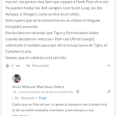
marvel, me parece muy bien que saquen a Hank Pym otra vez.
Ya pueden fundar los Ant-vengers (con Scott Lang, las dos
Avispas, y Stinger), como se dice en el cómic.
Solo espero que no le conviertan en un villano ni ninguna
estupidez parecida.
Harían bien en recordar que Tigra y Pym estaban liados
cuando decidieron «mezclar» Pym con Ultrón (aargh),
sobretodo si también pasa por ahí el actual novio de Tigra, el
Caballero Luna.
Vamos, que el culebrón está servido.
Responder
0
Jesús Manuel Martínez Otero
2 años han pasado desde que se escribió esto
Responde a
Roger
Dado que en Marvel por lo general siempre han tratado mal
lo de las enfermedades mentales, pues tampoco me
extrañaría.