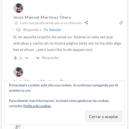
Jesús Manuel Martínez Otero
2 años han pasado desde que se escribió esto
Responde a
Tío Salustio
Sí, en aquella ocasión les avisé yo. Aparecía cada vez que
entrabas y varios en la misma página (esta vez no ha sido algo
tan profuso …pero suscribo lo de asqueroso).
Responder
0
Jesús Manuel Martínez Otero
Privacidad y cookies: este sitio usa cookies. Si continúas navegando por él,
2 años han pasado desde que se escribió esto
aceptas su uso.
Responde a
Tío Salustio
En aquella ocasión en uno (que insertaron más de un anuncio)
Para obtener más información, incluido cómo gestionar las cookies,
consulta:
Política de cookies
fingían que se preocupaban por la gente del campo.
Responder
0