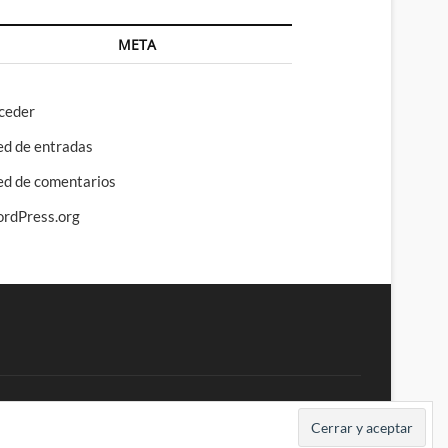
META
ceder
ed de entradas
ed de comentarios
rdPress.org