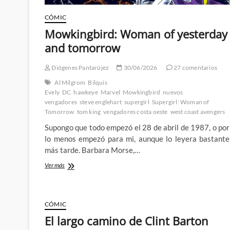
CÓMIC
Mowkingbird: Woman of yesterday
and tomorrow
Diógenes Pantarújez
30/06/2026
27 comentarios
Al Milgrom
Bilquis
Evely
DC
hawkeye
Marvel
Mowkingbird
nuevos
vengadores
steve englehart
supergirl
Supergirl: Woman of
Tomorrow
tom king
vengadores costa oeste
west coast avengers
Supongo que todo empezó el 28 de abril de 1987, o por
lo menos empezó para mi, aunque lo leyera bastante
más tarde. Barbara Morse,…
Mowkingbird:
Ver más
Woman
of
yesterday
and
CÓMIC
tomorrow
El largo camino de Clint Barton