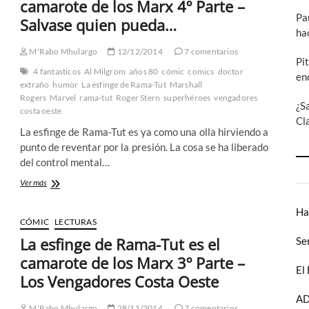
camarote de los Marx 4º Parte –
nuevo
Pa
Salvase quien pueda…
a
ha
un
viejo
M'Rabo Mhulargo
12/12/2014
7 comentarios
Pi
conocido
4 fantasticos
Al Milgrom
años 80
cómic
comics
doctor
en
extraño
humor
La esfinge de Rama-Tut
Marshall
Rogers
Marvel
rama-tut
Roger Stern
superhéroes
vengadores
¿S
costa oeste
Cl
La esfinge de Rama-Tut es ya como una olla hirviendo a
punto de reventar por la presión. La cosa se ha liberado
del control mental…
La
Ver más
esfinge
de
Ha
Rama-
CÓMIC
LECTURAS
Tut
La esfinge de Rama-Tut es el
Se
es
el
camarote de los Marx 3º Parte –
El
camarote
Los Vengadores Costa Oeste
de
los
AD
Marx
M'Rabo Mhulargo
28/11/2014
7 comentarios