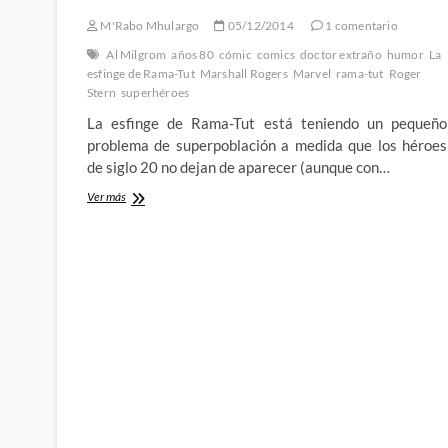
señora
M'Rabo Mhulargo
05/12/2014
1 comentario
es
una
Al Milgrom
años 80
cómic
comics
doctor extraño
humor
La
asesina
esfinge de Rama-Tut
Marshall Rogers
Marvel
rama-tut
Roger
Stern
superhéroes
La esfinge de Rama-Tut está teniendo un pequeño
problema de superpoblación a medida que los héroes
de siglo 20 no dejan de aparecer (aunque con…
La
Ver más
esfinge
de
Rama-
Tut
es
el
camarote
de
los
Marx
3º
Parte
–
El