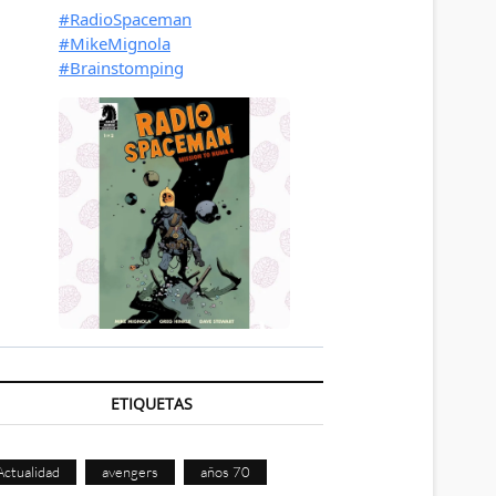
ETIQUETAS
Actualidad
avengers
años 70