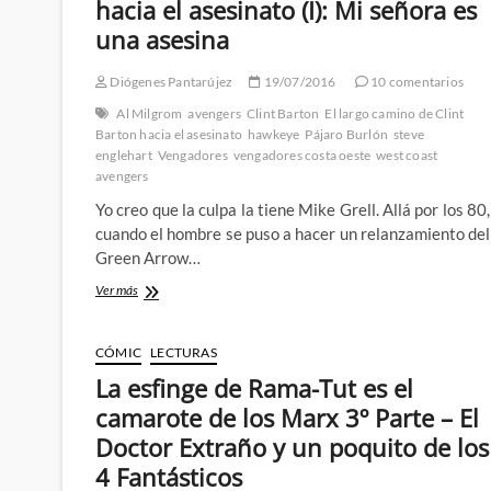
hacia el asesinato (I): Mi señora es
una asesina
Diógenes Pantarújez
19/07/2016
10 comentarios
Al Milgrom
avengers
Clint Barton
El largo camino de Clint
Barton hacia el asesinato
hawkeye
Pájaro Burlón
steve
englehart
Vengadores
vengadores costa oeste
west coast
avengers
Yo creo que la culpa la tiene Mike Grell. Allá por los 80,
cuando el hombre se puso a hacer un relanzamiento del
Green Arrow…
El
Ver más
largo
camino
de
CÓMIC
LECTURAS
Clint
La esfinge de Rama-Tut es el
Barton
hacia
camarote de los Marx 3º Parte – El
el
Doctor Extraño y un poquito de los
asesinato
(I):
4 Fantásticos
Mi