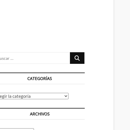
n
ú
Buscar
…
CATEGORÍAS
tegorías
ARCHIVOS