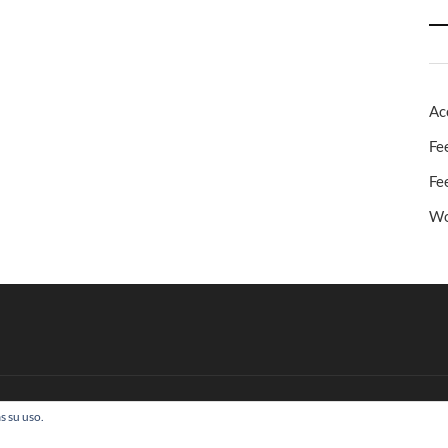
Ac
Fe
Fe
Wo
s su uso.
 Todos los derechos reservados