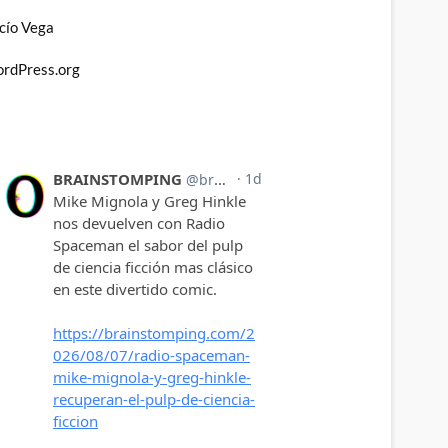
cío Vega
rdPress.org