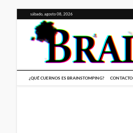
Saltar
sábado, agosto 08, 2026
al
contenido
¿QUÉ CUERNOS ES BRAINSTOMPING?
CONTACTO