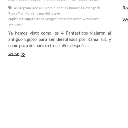
4º
Ro
Al Milgrom
años 80
cómic
comics
humor
La esfinge de
Parte
Rama-Tut
Marvel
rama-tut
steve
–
englehart
superhéroes
vengadores costa oeste
west coast
Wo
Salvase
avengers
quien
pueda…
Ya hemos visto como los 4 Fantásticos viajaron al
antiguo Egipto para ser derrotados por Rama Tut, y
como poco después (o trece años después…
La
Ver más
esfinge
de
Rama-
Tut
es
el
camarote
de
los
Marx
3º
Parte
–
Los