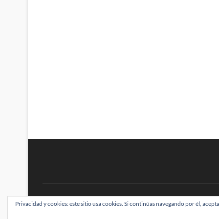
BRAINSTOMPING
Privacidad y cookies: este sitio usa cookies. Si continúas navegando por él, acepta
| Diseñado por:
Theme Freesia
|
WordPress
| ©