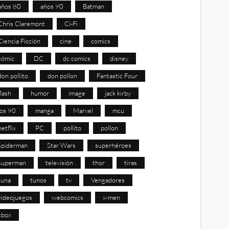
años 80
años 90
Batman
Chris Claremont
Ci-Fi
Ciencia Ficción
cine
comics
cómic
DC
dc comics
disney
don pollito
don pollon
Fantastic Four
flash
humor
image
jack kirby
los 90
manga
Marvel
mcu
netflix
PC
pollito
pollon
spiderman
Star Wars
superhéroes
superman
televisión
thor
tiras
tuna
tunos
tv
Vengadores
videojuegos
webcomics
x-men
xbox