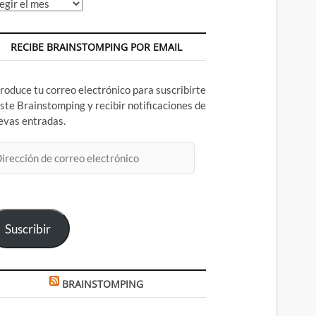
chivos
RECIBE BRAINSTOMPING POR EMAIL
troduce tu correo electrónico para suscribirte
este Brainstomping y recibir notificaciones de
evas entradas.
rección
rreo
ectrónico
Suscribir
BRAINSTOMPING