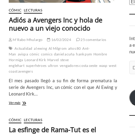
Ar
CÓMIC
LECTURAS
Adiós a Avengers Inc y hola de
nuevo a un viejo conocido
In
M'Rabo Mhulargo
16/02/2024
25 comentarios
a 
Actualidad
al ewing
Al Milgrom
años 80
Ant-
nu
Man
avispa
cómic
comics
daniel acuña
hank pym
Hombre
Hormiga
Leonard Kirk
Marvel
steve
Di
englehart
superhéroes
ultron
vengadores costa oeste
wasp
west
de
coast avengers
co
El mes pasado llegó a su fin de forma prematura la
el
serie de Avengers Inc, un cómic con el que Al Ewing y
Leonard Kirk…
Adiós
Ver más
a
Avengers
Inc
CÓMIC
LECTURAS
y
La esfinge de Rama-Tut es el
hola
de