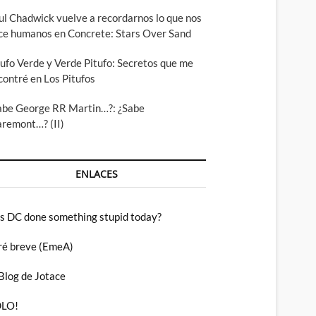
ul Chadwick vuelve a recordarnos lo que nos
ce humanos en Concrete: Stars Over Sand
tufo Verde y Verde Pitufo: Secretos que me
contré en Los Pitufos
abe George RR Martin…?: ¿Sabe
aremont…? (II)
ENLACES
s DC done something stupid today?
ré breve (EmeA)
 Blog de Jotace
LO!